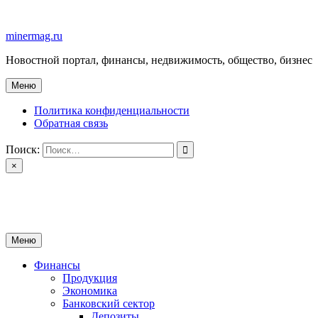
Перейти
к
minermag.ru
содержимому
Новостной портал, финансы, недвижимость, общество, бизнес
Меню
Политика конфиденциальности
Обратная связь
Поиск:
×
minermag.ru
Новостной портал, финансы, недвижимость, общество, бизнес
Меню
Финансы
Продукция
Экономика
Банковский сектор
Депозиты