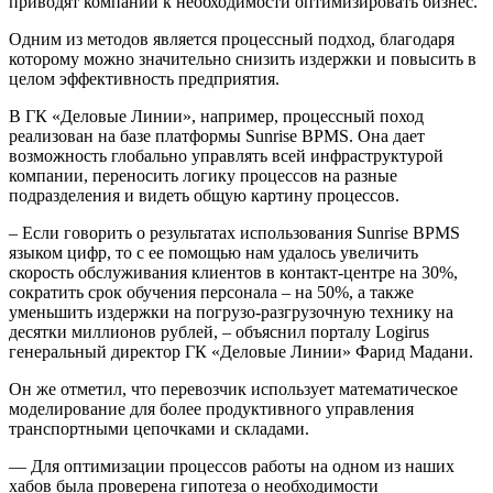
приводят компании к необходимости оптимизировать бизнес.
Одним из методов является процессный подход, благодаря
которому можно значительно снизить издержки и повысить в
целом эффективность предприятия.
В ГК «Деловые Линии», например, процессный поход
реализован на базе платформы Sunrise BPMS. Она дает
возможность глобально управлять всей инфраструктурой
компании, переносить логику процессов на разные
подразделения и видеть общую картину процессов.
– Если говорить о результатах использования Sunrise BPMS
языком цифр, то с ее помощью нам удалось увеличить
скорость обслуживания клиентов в контакт-центре на 30%,
сократить срок обучения персонала – на 50%, а также
уменьшить издержки на погрузо-разгрузочную технику на
десятки миллионов рублей, – объяснил порталу Logirus
генеральный директор ГК «Деловые Линии» Фарид Мадани.
Он же отметил, что перевозчик использует математическое
моделирование для более продуктивного управления
транспортными цепочками и складами.
— Для оптимизации процессов работы на одном из наших
хабов была проверена гипотеза о необходимости