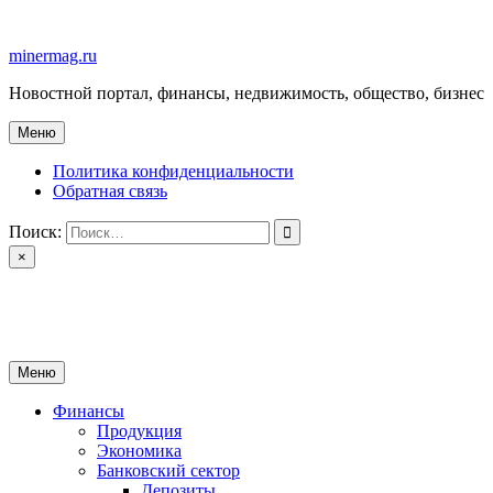
Перейти
к
minermag.ru
содержимому
Новостной портал, финансы, недвижимость, общество, бизнес
Меню
Политика конфиденциальности
Обратная связь
Поиск:
×
minermag.ru
Новостной портал, финансы, недвижимость, общество, бизнес
Меню
Финансы
Продукция
Экономика
Банковский сектор
Депозиты