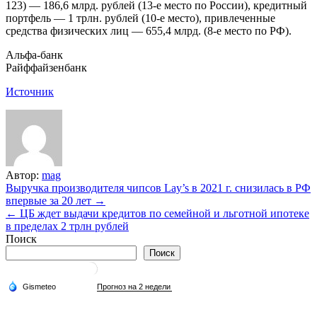
123) — 186,6 млрд. рублей (13-е место по России), кредитный
портфель — 1 трлн. рублей (10-е место), привлеченные
средства физических лиц — 655,4 млрд. (8-е место по РФ).
Альфа-банк
Райффайзенбанк
Источник
Автор:
mag
Навигация
Выручка производителя чипсов Lay’s в 2021 г. снизилась в РФ
впервые за 20 лет →
по
← ЦБ ждет выдачи кредитов по семейной и льготной ипотеке
записям
в пределах 2 трлн рублей
Поиск
Поиск