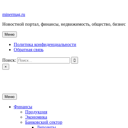
Перейти
к
minermag.ru
содержимому
Новостной портал, финансы, недвижимость, общество, бизнес
Меню
Политика конфиденциальности
Обратная связь
Поиск:
×
minermag.ru
Новостной портал, финансы, недвижимость, общество, бизнес
Меню
Финансы
Продукция
Экономика
Банковский сектор
Депозиты