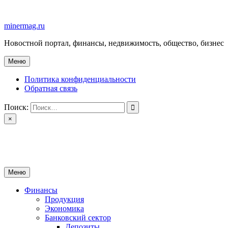
Перейти
к
minermag.ru
содержимому
Новостной портал, финансы, недвижимость, общество, бизнес
Меню
Политика конфиденциальности
Обратная связь
Поиск:
×
minermag.ru
Новостной портал, финансы, недвижимость, общество, бизнес
Меню
Финансы
Продукция
Экономика
Банковский сектор
Депозиты