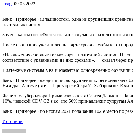
mag
09.03.2022
Банк «Приморье» (Владивосток), одна из крупнейших кредитны
платежных систем.
Замена карты потребуется только в случае их физического износ
После окончания указанного на карте срока службы карты прод
«Исключения составят только карты платежной системы Union P
соответствие с указанными на них сроками», — сказал через п
Платежные системы Visa и Mastercard одновременно объявили 
Банк «Приморье» входит в число крупнейших региональных бан
Находке, Артеме (все — Приморский край), Хабаровске, Южно
Жене экс-губернатора Приморского края Сергея Дарькина Лари
10%, чешской CDV CZ s.r.o. (по 50% принадлежит супругам А
Банк «Приморье» по итогам 2021 года занял 102-е место по р
Источник