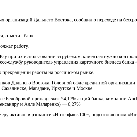
х организаций Дальнего Востока, сообщил о переходе на бессро
а, отметил банк.
олжат работу.
ay при их использовании за рубежом: клиентам нужно контролир
ресс-службу руководитель управления карточного бизнеса банка
о прекращении работы на российском рынке.
ков Дальнего Востока. Головной офис кредитной организации р
-Сахалинске, Магадане, Иркутске и Москве.
се Белобровой принадлежит 54,17% акций банка, компании Anch
лександру и Алле Маляренко) — 6,27%.
азмеру активов в рэнкинге «Интерфакс-100», подготовленном «И