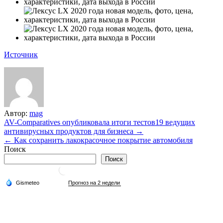
Источник
Автор:
mag
Навигация
AV-Comparatives опубликовала итоги тестов19 ведущих
антивирусных продуктов для бизнеса →
по
← Как сохранить лакокрасочное покрытие автомобиля
записям
Поиск
Поиск