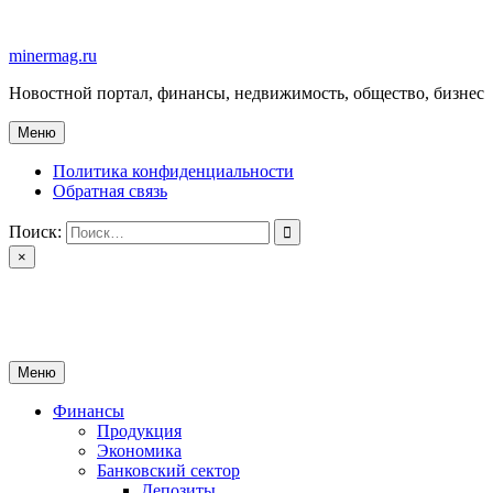
Перейти
к
minermag.ru
содержимому
Новостной портал, финансы, недвижимость, общество, бизнес
Меню
Политика конфиденциальности
Обратная связь
Поиск:
×
minermag.ru
Новостной портал, финансы, недвижимость, общество, бизнес
Меню
Финансы
Продукция
Экономика
Банковский сектор
Депозиты