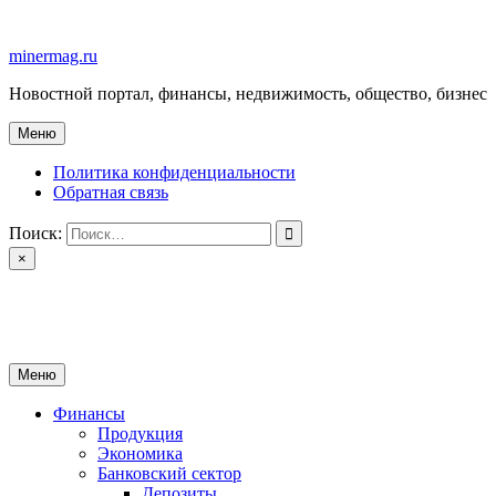
Перейти
к
minermag.ru
содержимому
Новостной портал, финансы, недвижимость, общество, бизнес
Меню
Политика конфиденциальности
Обратная связь
Поиск:
×
minermag.ru
Новостной портал, финансы, недвижимость, общество, бизнес
Меню
Финансы
Продукция
Экономика
Банковский сектор
Депозиты