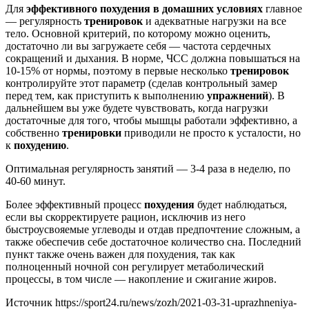
Для
эффективного похудения в домашних условиях
главное
— регулярность
тренировок
и адекватные нагрузки на все
тело. Основной критерий, по которому можно оценить,
достаточно ли вы загружаете себя — частота сердечных
сокращений и дыхания. В норме, ЧСС должна повышаться на
10-15% от нормы, поэтому в первые несколько
тренировок
контролируйте этот параметр (сделав контрольный замер
перед тем, как приступить к выполнению
упражнений
). В
дальнейшем вы уже будете чувствовать, когда нагрузки
достаточные для того, чтобы мышцы работали эффективно, а
собственно
тренировки
приводили не просто к усталости, но
к
похудению
.
Оптимальная регулярность занятий — 3-4 раза в неделю, по
40-60 минут.
Более эффективный процесс
похудения
будет наблюдаться,
если вы скорректируете рацион, исключив из него
быстроусвояемые углеводы и отдав предпочтение сложным, а
также обеспечив себе достаточное количество сна. Последний
пункт также очень важен для похудения, так как
полноценный ночной сон регулирует метаболический
процессы, в том числе — накопление и сжигание жиров.
Источник
https://sport24.ru/news/zozh/2021-03-31-uprazhneniya-