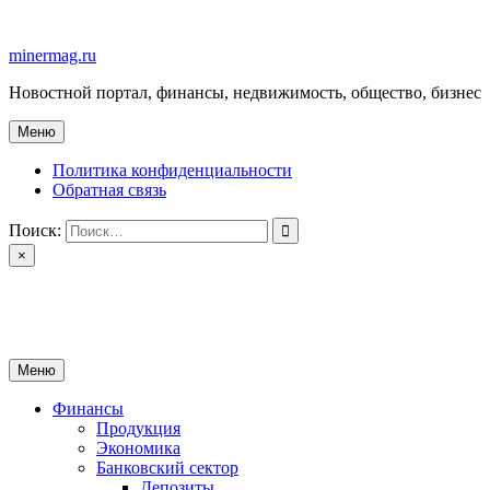
Перейти
к
minermag.ru
содержимому
Новостной портал, финансы, недвижимость, общество, бизнес
Меню
Политика конфиденциальности
Обратная связь
Поиск:
×
minermag.ru
Новостной портал, финансы, недвижимость, общество, бизнес
Меню
Финансы
Продукция
Экономика
Банковский сектор
Депозиты