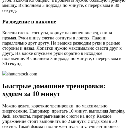
угол: включится бицепс, а прокачать нужно большую грудную
мышцу. Выполняем 3 подхода по минуте, с перерывом в 30
секунд.
Разведение в наклоне
Колени слегка согнуты, корпус наклонен вперед, спина
прямая. Руки внизу слегка согнуты в локтях. Ладони
параллельно друг другу. На выдохе разводим руки в разные
стороны и назад. Лопатки нужно максимально свести друг к
другу. На вдохе опускаем руки обратно в исходное
положение. Выполняем 3 подхода по минуте, с перерывом в
30 секунд.
shutterstock.com
Быстрые домашние тренировки:
худеем за 10 минут
Можно делать короткие тренировки, но максимально
энергоемкие. Например, прыгать 10 минут, выполняя Jumping
Jack, захлесты, перепрыгивание с ноги на ногу. Каждое
упражнение стоит выполнять по 2 минуты с отдыхом в 30
секунд. Такой формат поднимает пульс и улучшает процесс