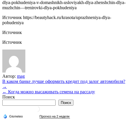
dlya-pokhudeniya-v-domashnikh-usloviyakh-dlya-zhenshchin-dlya-
muzhchin—trenirovki-dlya-pokhudeniya
Источник
https://beautyhack.ru/krasota/uprazhneniya-dlya-
pohudeniya
Источник
Источник
Автор:
mag
Навигация
В каком банке лучше оформить кредит под залог автомобиля?
→
по
← Когда можно высаживать семена на рассаду
записям
Поиск
Поиск