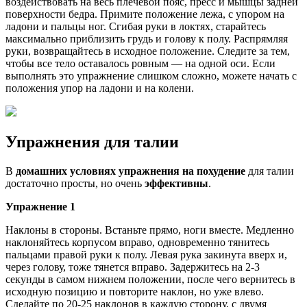
воздействовать на весь плечевой пояс, пресс и мышцы задней
поверхности бедра. Примите положение лежа, с упором на
ладони и пальцы ног. Сгибая руки в локтях, старайтесь
максимально приблизить грудь и голову к полу. Распрямляя
руки, возвращайтесь в исходное положение. Следите за тем,
чтобы все тело оставалось ровным — на одной оси. Если
выполнять это упражнение слишком сложно, можете начать с
положения упор на ладони и на колени.
Упражнения для талии
В
домашних условиях упражнения на похудение
для талии
достаточно просты, но очень
эффективны
.
Упражнение 1
Наклоны в стороны. Встаньте прямо, ноги вместе. Медленно
наклоняйтесь корпусом вправо, одновременно тянитесь
пальцами правой руки к полу. Левая рука закинута вверх и,
через голову, тоже тянется вправо. Задержитесь на 2-3
секунды в самом нижнем положении, после чего вернитесь в
исходную позицию и повторите наклон, но уже влево.
Сделайте по 20-25 наклонов в каждую сторону, с двумя