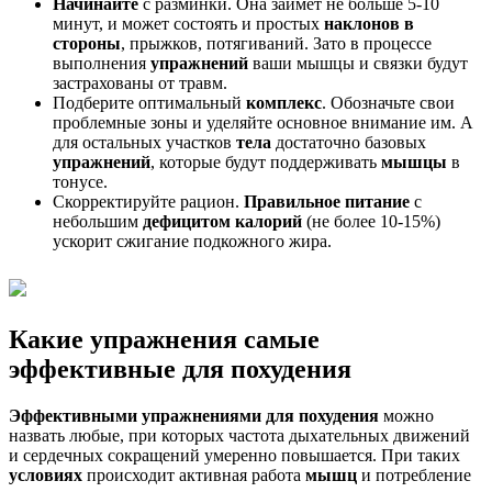
Начинайте
с разминки. Она займет не больше 5-10
минут, и может состоять и простых
наклонов в
стороны
, прыжков, потягиваний. Зато в процессе
выполнения
упражнений
ваши мышцы и связки будут
застрахованы от травм.
Подберите оптимальный
комплекс
. Обозначьте свои
проблемные зоны и уделяйте основное внимание им. А
для остальных участков
тела
достаточно базовых
упражнений
, которые будут поддерживать
мышцы
в
тонусе.
Скорректируйте рацион.
Правильное питание
с
небольшим
дефицитом калорий
(не более 10-15%)
ускорит сжигание подкожного жира.
Какие упражнения самые
эффективные для похудения
Эффективными упражнениями для похудения
можно
назвать любые, при которых частота дыхательных движений
и сердечных сокращений умеренно повышается. При таких
условиях
происходит активная работа
мышц
и потребление