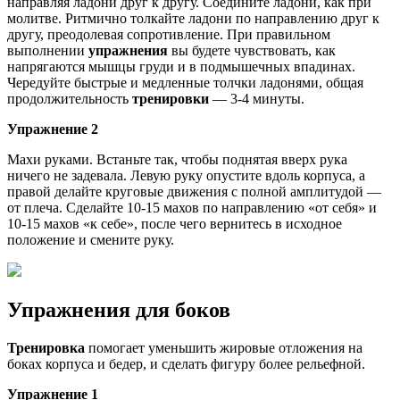
направляя ладони друг к другу. Соедините ладони, как при
молитве. Ритмично толкайте ладони по направлению друг к
другу, преодолевая сопротивление. При правильном
выполнении
упражнения
вы будете чувствовать, как
напрягаются мышцы груди и в подмышечных впадинах.
Чередуйте быстрые и медленные толчки ладонями, общая
продолжительность
тренировки
— 3-4 минуты.
Упражнение 2
Махи руками. Встаньте так, чтобы поднятая вверх рука
ничего не задевала. Левую руку опустите вдоль корпуса, а
правой делайте круговые движения с полной амплитудой —
от плеча. Сделайте 10-15 махов по направлению «от себя» и
10-15 махов «к себе», после чего вернитесь в исходное
положение и смените руку.
Упражнения для боков
Тренировка
помогает уменьшить жировые отложения на
боках корпуса и бедер, и сделать фигуру более рельефной.
Упражнение 1