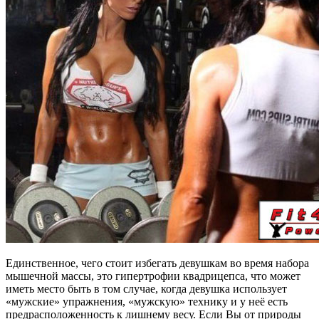
Единственное, чего стоит избегать девушкам во время набора
мышечной массы, это ги­пер­тро­фии квад­ри­цеп­са, что может
иметь место быть в том случае, когда девушка ис­поль­зу­ет
«мужс­кие» уп­раж­не­ния, «мужскую» технику и у неё есть
пред­рас­по­ло­жен­ность к лиш­не­му ве­су. Если Вы от природы