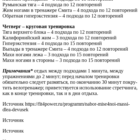
Румынская тяга – 4 подхода по 12 повторений
Жим ногами в тренажере Смита – 4 подхода по 12 повторений
Обратная гиперэкстензия – 4 подхода по 12 повторений
Четверг – круговая тренировка
Тяга верхнего блока – 4 подхода по 12 повторений
Калифорнийский жим – 3 подхода по 12 повторений
Гиперэкстензия – 4 подхода по 15 повторений
Выпады в тренажере Смита – 4 подхода по 12 повторений
Махи ногами лежа – 3 подхода по 15 повторений
Махи ногами в стороны – 3 подхода по 15 повторений
Примечания*
отдых между подходами 1 минута, между
упражнениями до 2 минут; пе­ред на­ча­лом тренировки
обязательно следует размяться, по окончанию 30 минут пок­ру­
тить велотренажер; приветствуется использование стретчинга,
как в конце тре­ни­ров­ки, так и в дни от­ды­ха.
Источник
https://fit4power.ru/programm/nabor-mise4noi-massi-
dlea-devusek
Источник
Источник