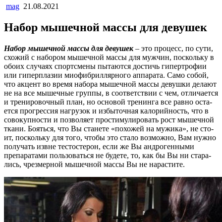
mag
21.08.2021
Набор мышечной массы для девушек
Набор мышечной массы для девушек
– это процесс, по сути,
схожий с набором мы­шеч­ной мас­сы для мужчин, поскольку в
обоих случаях спортсмены пытаются дос­тичь ги­пер­тро­фии
или гиперплазии миофибриллярного аппарата. Само собой,
что ак­цент во вре­мя набора мышечной массы девушки делают
не на все мышечные груп­пы, в со­от­вет­с­т­вии с чем, отличается
и тренировочный план, но основой тренинга все рав­но ос­та­
ет­ся прогрессия нагрузок и избыточная калорийность, что в
совокупности и поз­во­ля­ет про­с­ти­му­ли­ро­вать рост мышечной
ткани. Бояться, что Вы станете «похожей на му­жи­ка», не сто­
ит, поскольку для того, чтобы это стало возможно, Вам нужно
по­лу­чать из­вне тес­тос­те­рон, если же Вы андрогенными
препаратами пользоваться не бу­де­те, то, как бы Вы ни ста­ра­
лись, чрезмерной мышечной массы Вы не нарастите.