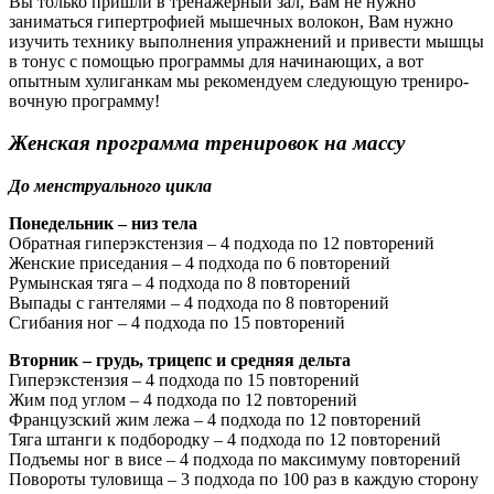
Вы толь­ко приш­ли в тре­на­жер­ный зал, Вам не нужно
заниматься гипертрофией мышечных во­ло­кон, Вам нуж­но
изу­чить технику выполнения упражнений и привести мышцы
в тонус с по­мо­щью прог­рам­мы для начинающих, а вот
опытным хулиганкам мы рекомендуем сле­ду­ю­щую тре­ни­ро­
воч­ную прог­рам­му!
Женская программа тренировок на массу
До менструального цикла
Понедельник – низ тела
Обратная гиперэкстензия – 4 подхода по 12 повторений
Женские приседания – 4 подхода по 6 повторений
Румынская тяга – 4 подхода по 8 повторений
Выпады с гантелями – 4 подхода по 8 повторений
Сгибания ног – 4 подхода по 15 повторений
Вторник – грудь, трицепс и средняя дельта
Гиперэкстензия – 4 подхода по 15 повторений
Жим под углом – 4 подхода по 12 повторений
Французский жим лежа – 4 подхода по 12 повторений
Тяга штанги к подбородку – 4 подхода по 12 повторений
Подъемы ног в висе – 4 подхода по максимуму повторений
Повороты туловища – 3 подхода по 100 раз в каждую сторону