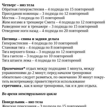
Четверг – низ тела
Обратная гиперэкстензия – 4 подхода по 15 повторений
Приседания ножницы – 3 подхода по 12 повторений
Мостик – 3 подхода по 15 повторений
Жим ногами в тренажере Смита – 4 подхода по 12 повторений
Разведение ног в тренажере – 3 подхода по 15 повторений
Отведение ноги назад – 4 подхода по 20 повторений
Пятница – спина и задняя дельта
Гиперэкстензия – 4 подхода по 10 повторений
Становая тяга – 4 подхода по 8 повторений
Тяга верхнего блока – 3 подхода по 12 повторений
Тяга гантели – 3 подхода по 10 повторений
Тяга штанги лежа – 4 подхода по 12 повторений
Примечания*
отдых между подходами 1 минута, между
упражнениями до 2 минут; пе­ред началом тренировки
обязательно следует размяться, по окончанию 30 минут по­к­ру­
тить велотренажер; приветствуется использование
стретчинга
, как в кон­це тре­ни­ров­ки, так и в дни отдыха.
Во время менструального цикла
Понедельник – низ тела
Женские приседания – 3 подхода по 15 повторений