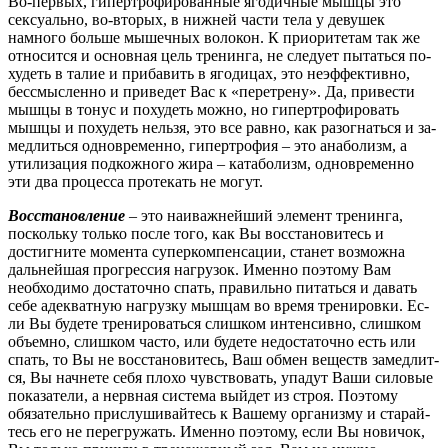
Во-первых, гипертрофированные яго­дич­ные мыш­цы это
сексуально, во-вторых, в нижней части тела у девушек
намного боль­ше мы­шеч­ных во­ло­кон. К приоритетам так же
относится и основная цель тренинга, не сле­ду­ет пы­тать­ся по­
ху­деть в та­лие и прибавить в ягодицах, это неэффективно,
бес­смыс­лен­но и при­ве­дет Вас к «пе­ре­тре­ну». Да, привести
мышцы в тонус и похудеть мож­но, но ги­пер­тро­фи­ро­вать
мыш­цы и похудеть нельзя, это все равно, как разогнаться и за­
мед­лить­ся од­нов­ре­мен­но, гипертрофия – это анаболизм, а
утилизация подкожного жира – ка­та­бо­лизм, од­нов­ре­мен­но
эти два процесса протекать не могут.
Восстановление
– это наиважнейший элемент тренинга,
поскольку только после того, как Вы восстановитесь и
достигните момента суперкомпенсации, станет возможна
даль­ней­шая прогрессия нагрузок. Именно поэтому Вам
необходимо достаточно спать, пра­виль­но питаться и давать
себе адекватную нагрузку мышцам во время тренировки. Ес­
ли Вы бу­де­те тренироваться слишком интенсивно, слишком
объемно, слишком часто, или бу­де­те не­дос­та­точ­но есть или
спать, то Вы не восстановитесь, Ваш обмен веществ за­мед­лит­
ся, Вы нач­не­те себя плохо чувствовать, упадут Ваши силовые
показатели, а нерв­ная сис­те­ма вый­дет из строя. Поэтому
обязательно прислушивайтесь к Вашему ор­га­низ­му и ста­рай­
тесь его не перегружать. Именно поэтому, если Вы новичок,