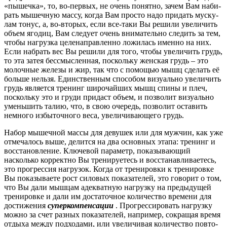
«пышечка», то, во-первых, не очень по­нят­но, за­чем Вам на­би­
рать мышечную массу, когда Вам просто надо при­дать мус­ку­
лам то­нус, а, во-вто­рых, если все-таки Вы решили увеличить
объем ягодиц, Вам сле­ду­ет очень вни­ма­тель­но следить за тем,
чтобы нагрузка це­ле­нап­рав­лен­но ло­жи­лась именно на них.
Если набрать вес Вы решили для того, чтобы увеличить грудь,
то эта затея бес­смыс­лен­ная, поскольку женская грудь – это
молочные железы и жир, так что с по­мо­щью мышц сделать её
больше нельзя. Единственным способом визуально уве­ли­чить
грудь яв­ля­ет­ся тренинг широчайших мышц спины и плеч,
поскольку это и гру­ди при­даст объем, и позволит визуально
уменьшить талию, что, в свою очередь, поз­во­лит ос­та­вить
немного избыточного веса, увеличивающего грудь.
Набор мышечной массы для девушек или для мужчин, как уже
отмечалось выше, де­лит­ся на два основных этапа: тренинг и
восстановление. Ключевой параметр, по­ка­зы­ва­ю­щий
насколько корректно Вы тренируетесь и восстанавливаетесь,
это прог­рес­сия наг­ру­зок. Когда от тренировки к тренировке
Вы показываете рост силовых по­ка­за­те­лей, это говорит о том,
что Вы дали мышцам адекватную нагрузку на пре­ды­ду­щей
тре­ни­ров­ке и дали им достаточное количество времени для
достижения
су­пер­ком­пен­са­ции
. Про­г­рес­си­ро­вать нагрузку
можно за счет разных показателей, на­п­ри­мер, сок­ра­щая вре­мя
отдыха между подходами, или увеличивая количество пов­то­