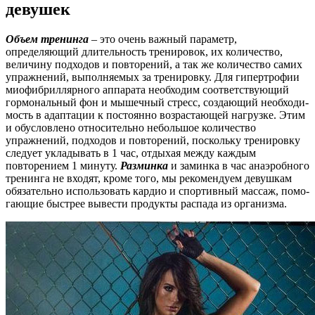
девушек
Объем тренинга
– это очень важный параметр,
определяющий длительность тре­ни­ро­вок, их количество,
величину подходов и повторений, а так же количество самих
уп­раж­не­ний, выполняемых за тренировку. Для гипертрофии
миофибриллярного аппарата не­об­хо­дим со­от­вет­с­т­ву­ю­щий
гормональный фон и мышечный стресс, создающий не­об­хо­ди­
мость в адап­та­ции к постоянно возрастающей нагрузке. Этим
и обусловлено от­но­си­тель­но не­боль­шое количество
упражнений, подходов и повторений, поскольку тре­ни­ров­ку
сле­ду­ет ук­ла­ды­вать в 1 час, отдыхая между каждым
повторением 1 минуту.
Раз­мин­ка
и за­мин­ка в час анаэробного
тренинга не входят, кроме того, мы ре­ко­мен­ду­ем де­вуш­кам
обязательно использовать кардио и спортивный массаж, по­мо­
га­ю­щие быс­т­рее вы­вес­ти про­дук­ты распада из организма.