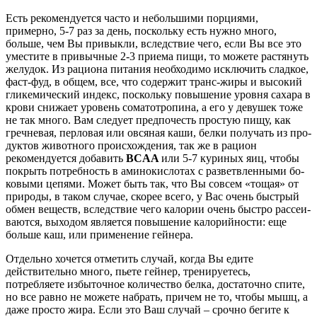
Есть рекомендуется часто и небольшими порциями,
примерно, 5-7 раз за день, по­с­коль­ку есть нужно много,
больше, чем Вы привыкли, вследствие чего, если Вы все это
умес­ти­те в привычные 2-3 приема пищи, то можете растянуть
желудок. Из рациона пи­та­ния не­об­хо­ди­мо исключить сладкое,
фаст-фуд, в общем, все, что содержит транс-жи­ры и вы­со­кий
гликемический индекс, поскольку повышение уровня сахара в
кро­ви сни­жа­ет уро­вень соматотропина, а его у девушек тоже
не так много. Вам следует пред­по­честь прос­тую пи­щу, как
гречневая, перловая или овсяная каши, белки получать из про­
дук­тов жи­вот­но­го происхождения, так же в рацион
рекомендуется добавить
BCAA
или 5-7 ку­ри­ных яиц, чтобы
покрыть потребность в аминокислотах с раз­вет­в­лен­ны­ми бо­
ко­вы­ми цепями. Может быть так, что Вы совсем «тощая» от
природы, в таком случае, скорее все­го, у Вас очень быстрый
обмен веществ, вследствие чего калории очень быстро рас­се­и­
ва­ют­ся, выходом является повышение калорийности: еще
больше каш, или при­ме­не­ние гей­не­ра.
Отдельно хочется отметить случай, когда Вы едите
действительно много, пьете гейнер, тре­ни­ру­е­тесь,
потребляете избыточное количество белка, достаточно спите,
но все равно не мо­же­те наб­рать, причем не то, чтобы мышц, а
даже просто жира. Если это Ваш слу­чай – сроч­но бе­ги­те к