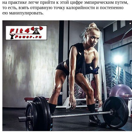
на практике легче прийти к этой цифре эм­пи­ри­чес­ким пу­тем,
то есть, взять отправную точку калорийности и постепенно
ею ма­ни­пу­ли­ро­вать.