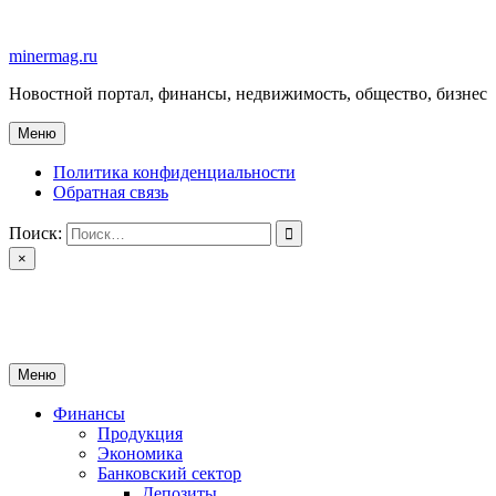
Перейти
к
minermag.ru
содержимому
Новостной портал, финансы, недвижимость, общество, бизнес
Меню
Политика конфиденциальности
Обратная связь
Поиск:
×
minermag.ru
Новостной портал, финансы, недвижимость, общество, бизнес
Меню
Финансы
Продукция
Экономика
Банковский сектор
Депозиты