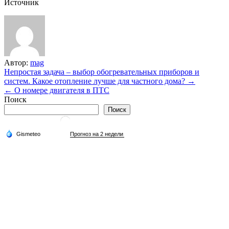
Источник
Автор:
mag
Навигация
Непростая задача – выбор обогревательных приборов и
систем. Какое отопление лучше для частного дома? →
по
← О номере двигателя в ПТС
записям
Поиск
Поиск