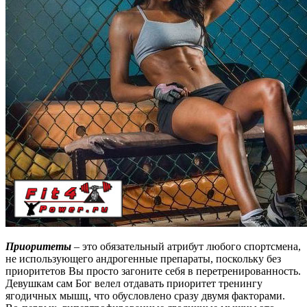
Приоритеты
– это обязательный атрибут любого спортсмена,
не использующего ан­дро­ген­ные препараты, поскольку без
приоритетов Вы просто загоните себя в пе­ре­тре­ни­ро­ван­ность.
Девушкам сам Бог велел отдавать приоритет тренингу
ягодичных мышц, что обус­лов­ле­но сразу двумя факторами.