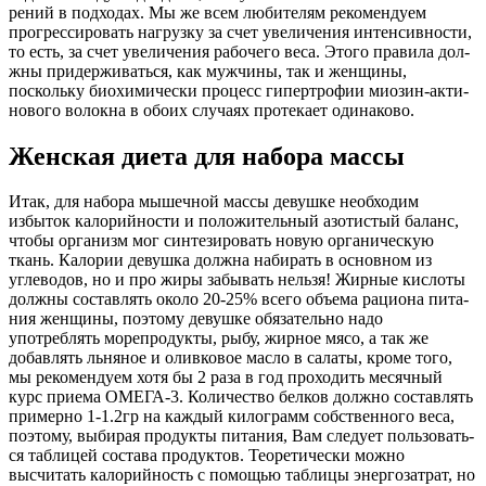
ре­ний в под­хо­дах. Мы же всем любителям рекомендуем
прогрессировать нагрузку за счет уве­ли­че­ния ин­тен­сив­нос­ти,
то есть, за счет увеличения рабочего веса. Этого пра­ви­ла дол­
ж­ны при­дер­жи­вать­ся, как мужчины, так и женщины,
поскольку био­хи­ми­чес­ки про­цесс ги­пер­тро­фии мио­зин-ак­ти­
но­во­го волокна в обоих случаях про­те­ка­ет оди­на­ко­во.
Женская диета для набора массы
Итак, для набора мышечной массы девушке необходим
избыток калорийности и по­ло­жи­тель­ный азотистый баланс,
чтобы организм мог синтезировать новую ор­га­ни­чес­кую
ткань. Калории девушка должна набирать в основном из
углеводов, но и про жи­ры за­бы­вать нель­зя! Жирные кислоты
должны составлять около 20-25% всего объ­е­ма ра­ци­о­на пи­та­
ния женщины, поэтому девушке обязательно надо
употреблять мо­ре­про­дук­ты, ры­бу, жир­ное мясо, а так же
добавлять льняное и оливковое масло в са­ла­ты, кро­ме то­го,
мы рекомендуем хотя бы 2 раза в год проходить месячный
курс при­е­ма ОМЕГА-3. Ко­ли­чест­во белков должно составлять
примерно 1-1.2гр на каждый ки­ло­грамм соб­ст­вен­но­го ве­са,
поэтому, выбирая продукты питания, Вам следует поль­зо­вать­
ся таб­ли­цей сос­та­ва про­дук­тов. Теоретически можно
высчитать калорийность с по­мо­щью таб­ли­цы энер­го­зат­рат, но