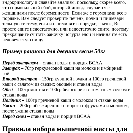
эндокринологу и сдавайте анализы, поскольку, скорее всего,
это гор­мо­наль­ный сбой, который иногда случается с
женщинами после беременности. Если же с гор­мо­на­ми все в
по­ряд­ке, Вам следует проверить печень, почки и пи­ще­ва­ри­
тель­ную сис­те­му, если и с ними все в порядке, значит, Вы
просто едите не­дос­та­точ­но, или не­дос­та­точ­но спите, поэтому
прекращайте считать баночку йогурта едой и на­чи­най­те есть
человеческую пищу.
Пример рациона для девушки весом 50кг
Перед завтраком –
стакан воды и порция BCAA
Завтрак –
70гр геркулесовой каши на молоке и имбирный
чай
Второй завтрак –
150гр куриной грудки и 100гр гречневой
каши с салатом из све­жих ово­щей и стакан воды
Обед –
100гр минтая и 100гр белого риса с томатным соусом и
стакан воды
Полдник –
100гр гречневой каши с молоком и стакан воды
Ужин –
200гр обезжиренного творога с фруктами и молоком,
после ужина стакан воды
Перед сном –
стакан воды и порция BCAA
Правила набора мышечной массы для