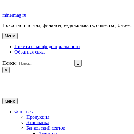
Перейти
к
minermag.ru
содержимому
Новостной портал, финансы, недвижимость, общество, бизнес
Меню
Политика конфиденциальности
Обратная связь
Поиск:
×
minermag.ru
Новостной портал, финансы, недвижимость, общество, бизнес
Меню
Финансы
Продукция
Экономика
Банковский сектор
Депозиты