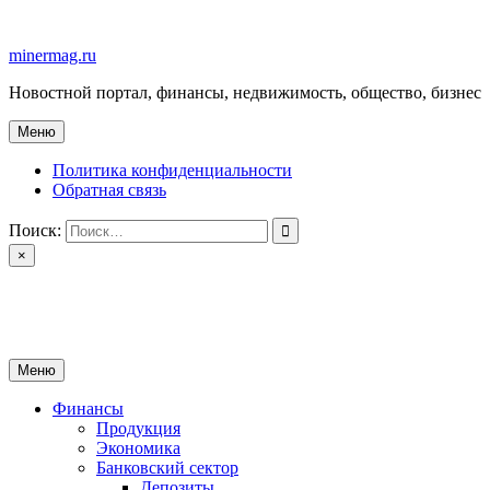
Перейти
к
minermag.ru
содержимому
Новостной портал, финансы, недвижимость, общество, бизнес
Меню
Политика конфиденциальности
Обратная связь
Поиск:
×
minermag.ru
Новостной портал, финансы, недвижимость, общество, бизнес
Меню
Финансы
Продукция
Экономика
Банковский сектор
Депозиты