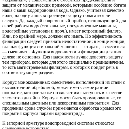
защита от механических примесей, которыми особенно богата
наша с вами водопроводная вода. Однако, учитывая качество
воды, на одну лишь встроенную защиту полагаться не
следует. Да, каждый современный прибор, использующий для
своей работы воду (стиральные, посудомоечные машины,
водогрейные установки и проч.), имеет встроенный фильтр.
Или, по крайней мере, должен его иметь. Но эффективность
фильтрации следует признать недостаточной; в конце-концов,
главная функция стиральной машины — стирать, а смесителя
— смешивать. Функция водоочистки и фильтрации для них
далеко не основная. Для надежности лучше доверить защиту
тем приборам, которые для этого специально предназначены,
то есть магистральным фильтрам, о которых пойдет речь в
соответствующем разделе.
Корпус монокомандных смесителей, выполненный из стали с
высокоточной обработкой, может иметь самое разное
покрытие, которое также позволяет им выступать в качестве
элементов дизайна. Корпуса могут быть хромированные, со
специальным цветным или декоративным покрытием. Для
продления срока службы применяется обработка хромового
покрытия корпуса парами карбонитрида.
К запорной арматуре водопроводной системы относятся
следующие устройства: