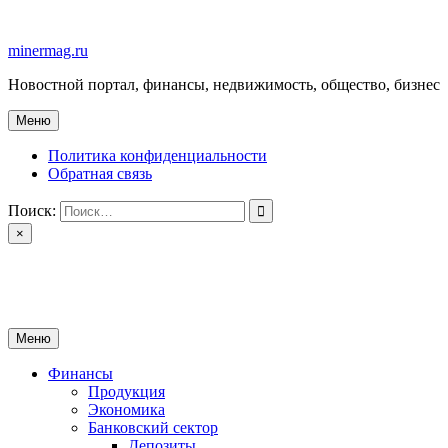
Перейти
к
minermag.ru
содержимому
Новостной портал, финансы, недвижимость, общество, бизнес
Меню
Политика конфиденциальности
Обратная связь
Поиск:
×
minermag.ru
Новостной портал, финансы, недвижимость, общество, бизнес
Меню
Финансы
Продукция
Экономика
Банковский сектор
Депозиты