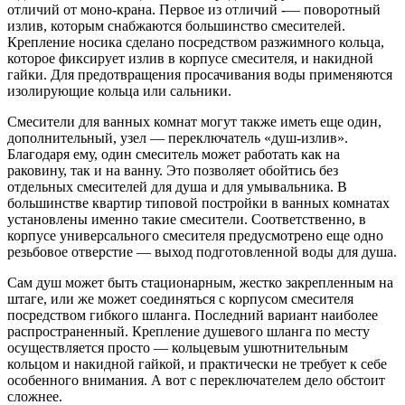
отличий от моно-крана. Первое из отличий -— поворотный
излив, которым снабжаются большинство смесителей.
Крепление носика сделано посредством разжимного кольца,
которое фиксирует излив в корпусе смесителя, и накидной
гайки. Для предотвращения просачивания воды применяются
изолирующие кольца или сальники.
Смесители для ванных комнат могут также иметь еще один,
дополнительный, узел — переключатель «душ-излив».
Благодаря ему, один смеситель может работать как на
раковину, так и на ванну. Это позволяет обойтись без
отдельных смесителей для душа и для умывальника. В
большинстве квартир типовой постройки в ванных комнатах
установлены именно такие смесители. Соответственно, в
корпусе универсального смесителя предусмотрено еще одно
резьбовое отверстие — выход подготовленной воды для душа.
Сам душ может быть стационарным, жестко закрепленным на
штаге, или же может соединяться с корпусом смесителя
посредством гибкого шланга. Последний вариант наиболее
распространенный. Крепление душевого шланга по месту
осуществляется просто — кольцевым ушютнительным
кольцом и накидной гайкой, и практически не требует к себе
особенного внимания. А вот с переключателем дело обстоит
сложнее.