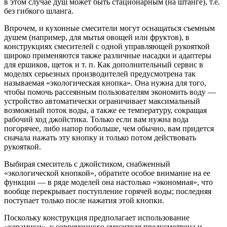
в этом случае душ может быть стационарным (на штанге), т.е.
без гибкого шланга.
Впрочем, и кухонные смесители могут оснащаться съемным
душем (например, для мытья овощей или фруктов), в
конструкциях смесителей с одной управляющей рукояткой
широко применяются также различные насадки и адаптеры
для ершиков, щеток и т. п. Как дополнительный сервис в
моделях серьезных производителей предусмотрена так
называемая «экологическая кнопка». Она нужна для того,
чтобы помочь рассеянным пользователям экономить воду —
устройство автоматически ограничивает максимальный
возможный поток воды, а также ее температуру, сокращая
рабочий ход джойстика. Только если вам нужна вода
погорячее, либо напор побольше, чем обычно, вам придется
сначала нажать эту кнопку и только потом действовать
рукояткой.
Выбирая смеситель с джойстиком, снабженный
«экологической кнопкой», обратите особое внимание на ее
функции — в ряде моделей она настолько «экономная», что
вообще перекрывает поступление горячей воды; последняя
поступает только после нажатия этой кнопки.
Поскольку конструкция предполагает использование
«керамики», у современного смесителя предусмотрена и