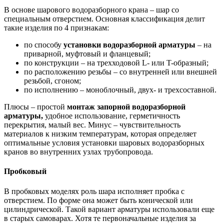
В основе шарового водоразборного крана – шар со
специальным отверстием. Основная классификация делит
такие изделия по 4 признакам:
по способу
установки водоразборной арматуры
– на
приварной, муфтовый и фланцевый;
по конструкции – на трехходовой L- или T-образный;
по расположению резьбы – со внутренней или внешней
резьбой, сгоном;
по исполнению – моноблочный, двух- и трехсоставной.
Плюсы – простой
монтаж запорной водоразборной
арматуры,
удобное использование, герметичность
перекрытия, малый вес. Минус – чувствительность
материалов к низким температурам, которая определяет
оптимальные условия установки шаровых водоразборных
кранов во внутренних узлах трубопровода.
Пробковый
В пробковых моделях роль шара исполняет пробка с
отверстием. По форме она может быть конической или
цилиндрической. Такой вариант арматуры использовали еще
в старых самоварах. Хотя те первоначальные изделия за