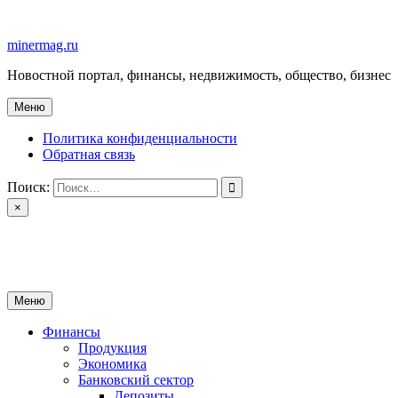
Перейти
к
minermag.ru
содержимому
Новостной портал, финансы, недвижимость, общество, бизнес
Меню
Политика конфиденциальности
Обратная связь
Поиск:
×
minermag.ru
Новостной портал, финансы, недвижимость, общество, бизнес
Меню
Финансы
Продукция
Экономика
Банковский сектор
Депозиты