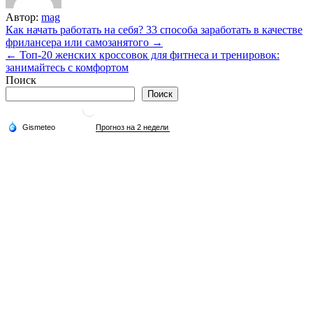
Автор:
mag
Навигация
Как начать работать на себя? 33 способа заработать в качестве
фрилансера или самозанятого →
по
← Топ-20 женских кроссовок для фитнеса и тренировок:
записям
занимайтесь с комфортом
Поиск
Поиск