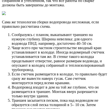
собранном и утепленном, так что все работы по сварке
должны быть завершены до монтажа.
Сама же технология сборки водопровода несложная, если
правильно рассчитана схема.
Сообразуясь с планом, выкапывают траншею на
нужную глубину. Ширина невелика: для одного
водовода ПНД. например, достаточно 40–50 см.
Чаще всего при частном строительстве вводный кран
устанавливают в колодце. Иногда водомерный счетчик
устанавливается там же. В стенке такого колодца
проделывают отверстие, равное размерам водовода, и
опускают в колодец собранный и теплоизолированный
трубопровод.
Если счетчик размещается в колодце, то правильно будет
сразу же вывести наверх гусак. Сам счетчик
монтируется перед всеми кранами.
Водопровод входит в дом на той же глубине, что он
размещается в траншее. Монтаж вверх разрешается
только внутри здания.
Траншея засыпается песком, пока над водоводом не
образуется слой песка толщиной в 5– 10 см. Затем