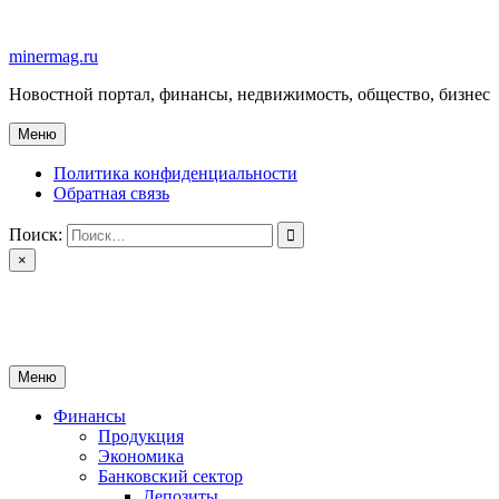
Перейти
к
minermag.ru
содержимому
Новостной портал, финансы, недвижимость, общество, бизнес
Меню
Политика конфиденциальности
Обратная связь
Поиск:
×
minermag.ru
Новостной портал, финансы, недвижимость, общество, бизнес
Меню
Финансы
Продукция
Экономика
Банковский сектор
Депозиты