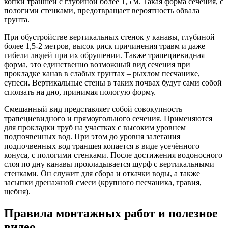
копки траншей с глубиной более 1,5 м. Такая форма сечения, с
пологими стенками, предотвращает вероятность обвала
грунта.
При обустройстве вертикальных стенок у канавы, глубиной
более 1,5-2 метров, высок риск причинения травм и даже
гибели людей при их обрушении. Также трапециевидная
форма, это единственно возможный вид сечения при
прокладке канав в слабых грунтах – рыхлом песчанике,
супеси. Вертикальные стены в таких почвах будут сами собой
сползать на дно, принимая пологую форму.
Смешанный вид представляет собой совокупность
трапециевидного и прямоугольного сечения. Применяются
для прокладки труб на участках с высоким уровнем
подпочвенных вод. При этом до уровня залегания
подпочвенных вод траншея копается в виде усечённого
конуса, с пологими стенками. После достижения водоносного
слоя по дну канавы прокладывается шурф с вертикальными
стенками. Он служит для сбора и откачки воды, а также
засыпки дренажной смеси (крупного песчаника, гравия,
щебня).
Правила монтажных работ и полезное
видео