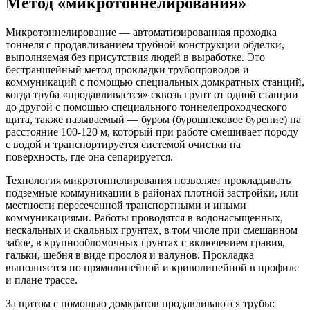
Метод «микротоннелирования»
Микротоннелирование — автоматизированная проходка
тоннеля с продавливанием трубной конструкции обделки,
выполняемая без присутствия людей в выработке. Это
бестраншейный метод прокладки трубопроводов и
коммуникаций с помощью специальных домкратных станций,
когда труба «продавливается» сквозь грунт от одной станции
до другой с помощью специального тоннелепроходческого
щита, также называемый — буром (бурошнековое бурение) на
расстояние 100-120 м, который при работе смешивает породу
с водой и транспортируется системой очистки на
поверхность, где она сепарируется.
Технология микротоннелирования позволяет прокладывать
подземные коммуникации в районах плотной застройки, или
местности пересеченной транспортными и иными
коммуникациями. Работы проводятся в водонасыщенных,
нескальных и скальных грунтах, в том числе при смешанном
забое, в крупнообломочных грунтах с включением гравия,
гальки, щебня в виде прослоя и валунов. Прокладка
выполняется по прямолинейной и криволинейной в профиле
и плане трассе.
За щитом с помощью домкратов продавливаются трубы: