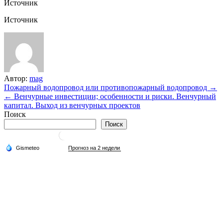
Источник
Источник
Автор:
mag
Навигация
Пожарный водопровод или противопожарный водопровод →
← Венчурные инвестиции; особенности и риски. Венчурный
по
капитал. Выход из венчурных проектов
записям
Поиск
Поиск