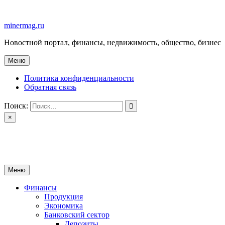
Перейти
к
minermag.ru
содержимому
Новостной портал, финансы, недвижимость, общество, бизнес
Меню
Политика конфиденциальности
Обратная связь
Поиск:
×
minermag.ru
Новостной портал, финансы, недвижимость, общество, бизнес
Меню
Финансы
Продукция
Экономика
Банковский сектор
Депозиты