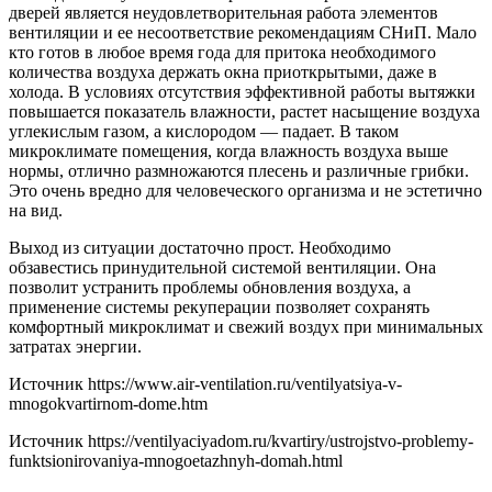
дверей является неудовлетворительная работа элементов
вентиляции и ее несоответствие рекомендациям СНиП. Мало
кто готов в любое время года для притока необходимого
количества воздуха держать окна приоткрытыми, даже в
холода. В условиях отсутствия эффективной работы вытяжки
повышается показатель влажности, растет насыщение воздуха
углекислым газом, а кислородом — падает. В таком
микроклимате помещения, когда влажность воздуха выше
нормы, отлично размножаются плесень и различные грибки.
Это очень вредно для человеческого организма и не эстетично
на вид.
Выход из ситуации достаточно прост. Необходимо
обзавестись принудительной системой вентиляции. Она
позволит устранить проблемы обновления воздуха, а
применение системы рекуперации позволяет сохранять
комфортный микроклимат и свежий воздух при минимальных
затратах энергии.
Источник
https://www.air-ventilation.ru/ventilyatsiya-v-
mnogokvartirnom-dome.htm
Источник
https://ventilyaciyadom.ru/kvartiry/ustrojstvo-problemy-
funktsionirovaniya-mnogoetazhnyh-domah.html