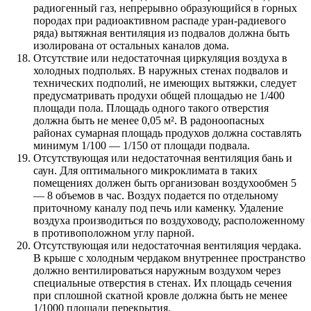
радиогенный газ, непрерывно образующийся в горных
породах при радиоактивном распаде уран-радиевого
ряда) вытяжная вентиляция из подвалов должна быть
изолирована от остальных каналов дома.
Отсутствие или недостаточная циркуляция воздуха в
холодных подпольях. В наружных стенах подвалов и
технических подполий, не имеющих вытяжки, следует
предусматривать продухи общей площадью не 1/400
площади пола. Площадь одного такого отверстия
должна быть не менее 0,05 м². В радоноопасных
районах сумарная площадь продухов должна составлять
минимум 1/100 — 1/150 от площади подвала.
Отсутствующая или недостаточная вентиляция бань и
саун. Для оптимального микроклимата в таких
помещениях должен быть организован воздухообмен 5
— 8 объемов в час. Воздух подается по отдельному
приточному каналу под печь или каменку. Удаление
воздуха производиться по воздуховоду, расположенному
в противоположном углу парной.
Отсутствующая или недостаточная вентиляция чердака.
В крыше с холодным чердаком внутреннее пространство
должно вентилироваться наружным воздухом через
специальные отверстия в стенах. Их площадь сечения
при сплошной скатной кровле должна быть не менее
1/1000 площади перекрытия.