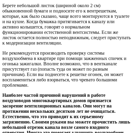
Берете небольшой листок (шириной около 2 см)
обыкновенной бумаги и подносите его к вентрешеткам,
которые, как было сказано, чаще всего монтируются в туалете
и на кухне. Когда бумажка притягивается к каналу или
активно колышется, говорят о нормальном
функционировании естественной вентсистемы. Если же
листок остается полностью неподвижным, следует приступать
к модернизации вентиляции.
Не рекомендуется производить проверку системы
воздухообмена в квартире при помощи зажженных спичек и
огонька зажигалки. Вполне возможно, что в вентканале
присутствует газ (попасть туда он может по разным
причинам). Если вы поднесете к решетке огонек, он может
воспламениться либо взорваться, что чревато большими
проблемами.
Наиболее частой причиной нарушений в работе
воздуховодов многоквартирных домов признается
засорение вентиляционных каналов. Они могут на
протяжении нескольких десятков лет не очищаться.
Естественно, что это приводит к их серьезному
загрязнению. Своими руками вы можете прочистить лишь
небольшой отрезок канала возле самого входного
отверстия. Иногда это помогает улучшить воздухообмен,