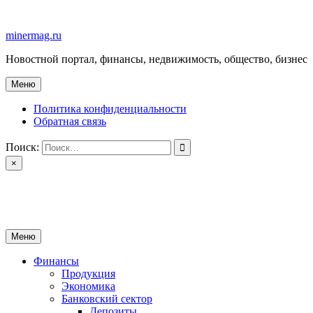
Перейти
к
minermag.ru
содержимому
Новостной портал, финансы, недвижимость, общество, бизнес
Меню
Политика конфиденциальности
Обратная связь
Поиск:
×
minermag.ru
Новостной портал, финансы, недвижимость, общество, бизнес
Меню
Финансы
Продукция
Экономика
Банковский сектор
Депозиты