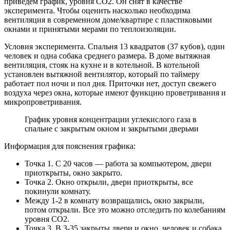
приведем график, уровня CO2. Он снят в качестве
эксперимента. Чтобы оценить насколько необходима
вентиляция в современном доме/квартире с пластиковыми
окнами и принятыми мерами по теплоизоляции.
Условия эксперимента. Спальня 13 квадратов (37 кубов), один
человек и одна собака среднего размера. В доме вытяжная
вентиляция, стояк на кухне и в котельной. В котельной
установлен вытяжной вентилятор, который по таймеру
работает пол ночи и пол дня. Приточки нет, доступ свежего
воздуха через окна, которые имеют функцию проветривания и
микропроветривания.
График уровня концентрации углекислого газа в
спальне с закрытым окном и закрытыми дверьми
Информация для пояснения графика:
Точка 1. С 20 часов — работа за компьютером, двери
приоткрыты, окно закрыто.
Точка 2. Окно открыли, двери приоткрыты, все
покинули комнату.
Между 1-2 в комнату возвращались, окно закрыли,
потом открыли. Все это можно отследить по колебаниям
уровня CO2.
Точка 3. В 3-35 закрыты двери и окно, человек и собака