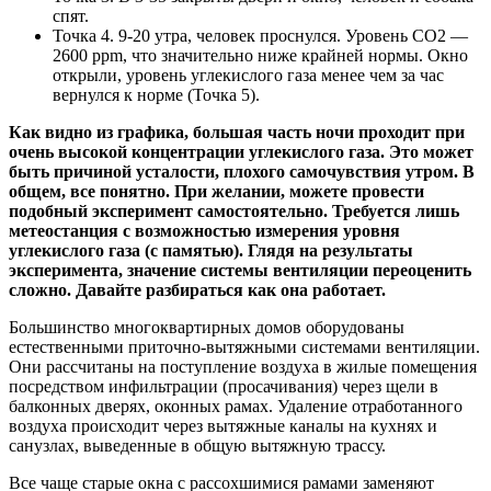
спят.
Точка 4. 9-20 утра, человек проснулся. Уровень CO2 —
2600 ppm, что значительно ниже крайней нормы. Окно
открыли, уровень углекислого газа менее чем за час
вернулся к норме (Точка 5).
Как видно из графика, большая часть ночи проходит при
очень высокой концентрации углекислого газа. Это может
быть причиной усталости, плохого самочувствия утром. В
общем, все понятно. При желании, можете провести
подобный эксперимент самостоятельно. Требуется лишь
метеостанция с возможностью измерения уровня
углекислого газа (с памятью). Глядя на результаты
эксперимента, значение системы вентиляции переоценить
сложно. Давайте разбираться как она работает.
Большинство многоквартирных домов оборудованы
естественными приточно-вытяжными системами вентиляции.
Они рассчитаны на поступление воздуха в жилые помещения
посредством инфильтрации (просачивания) через щели в
балконных дверях, оконных рамах. Удаление отработанного
воздуха происходит через вытяжные каналы на кухнях и
санузлах, выведенные в общую вытяжную трассу.
Все чаще старые окна с рассохшимися рамами заменяют