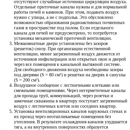
отсутствуют случайные источники циркуляции воздуха.
Отдельные приточные каналы нужны и для нормальной
работы печей и каминов. При этом, подавать воздух
нужно с улицы, а не с подполья. Это обусловлено
возможностью образования радиоактивных почвенных
газов в пространстве под полом. Если отдельного
канала для печей не предусмотрено, то потребуется
установка механической приточной вентиляции.
Межкомнатные двери установлены без зазоров
(решеток) снизу. При организации естественной
вентиляции, менее загрязненный воздух движется от
источников инфильтрации или открытых окон и дверей
через все помещения к канальной вытяжной системе.
Для свободного движения воздуха необходимы зазоры
под дверями (S = 80 см²) и решетки на дверях в санузлы
(S = 200 см²).
Воздушное сообщение с лестничными клетками или
смежными помещениями. Через негерметичные каналы
для прохода труб, коммуникаций, через розетки и
замочные скважины в квартиру поступает загрязненный
воздух с лестничных клеток или соседних квартир.
Установка вентиляционных каналов наружных стенах и
их проход через неотапливаемые помещения без
утепления. В результате охлаждения каналов ухудшается
тяга, а на внутренних поверхностях образуется