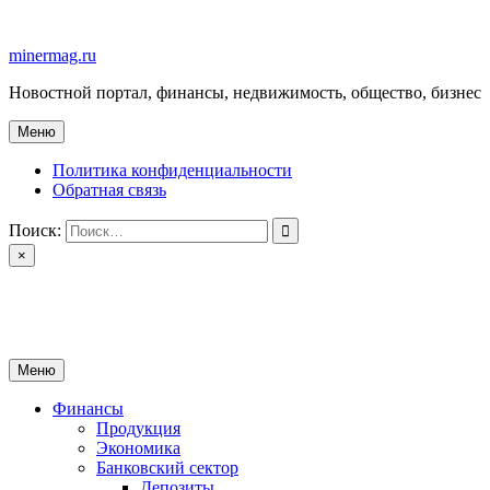
Перейти
к
minermag.ru
содержимому
Новостной портал, финансы, недвижимость, общество, бизнес
Меню
Политика конфиденциальности
Обратная связь
Поиск:
×
minermag.ru
Новостной портал, финансы, недвижимость, общество, бизнес
Меню
Финансы
Продукция
Экономика
Банковский сектор
Депозиты