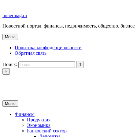
Перейти
к
minermag.ru
содержимому
Новостной портал, финансы, недвижимость, общество, бизнес
Меню
Политика конфиденциальности
Обратная связь
Поиск:
×
minermag.ru
Новостной портал, финансы, недвижимость, общество, бизнес
Меню
Финансы
Продукция
Экономика
Банковский сектор
Депозиты