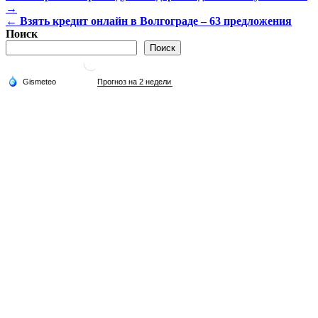
→
по
← Взять кредит онлайн в Волгограде – 63 предложения
записям
Поиск
Поиск