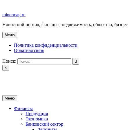
Перейти
к
minermag.ru
содержимому
Новостной портал, финансы, недвижимость, общество, бизнес
Меню
Политика конфиденциальности
Обратная связь
Поиск:
×
minermag.ru
Новостной портал, финансы, недвижимость, общество, бизнес
Меню
Финансы
Продукция
Экономика
Банковский сектор
Депозиты