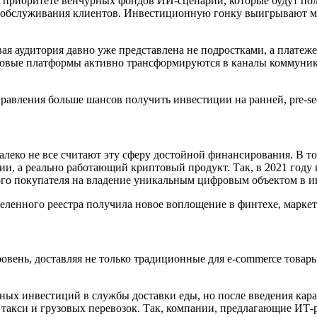
приоритете венчурных фондов ИИ-сценарии, которые будут полез
го обслуживания клиентов. Инвестиционную гонку выигрывают м
ая аудитория давно уже представлена не подростками, а платеже
овые платформы активно трансформируются в каналы коммуникаци
равления больше шансов получить инвестиции на ранней, pre-se
леко не все считают эту сферу достойной финансирования. В т
и, а реально работающий криптовый продукт. Так, в 2021 году 
ного покупателя на владение уникальным цифровым объектом в и
деленного реестра получила новое воплощение в финтехе, марке
вень, доставляя не только традиционные для e-commerce товары
урных инвестиций в службы доставки еды, но после введения ка
, такси и грузовых перевозок. Так, компании, предлагающие ИТ