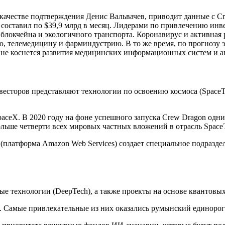
качестве подтверждения Денис Вальвачев, приводит данные с Cr
составил по $39,9 млрд в месяц. Лидерами по привлечению инве
 блокчейна и экологичного транспорта. Коронавирус и активная
, телемедицину и фарминдустрию. В то же время, по прогнозу э
 не коснется развития медицинских информационных систем и агр
сторов представляют технологии по освоению космоса (SpaceTec
aceX. В 2020 году на фоне успешного запуска Crew Dragon одн
льше четверти всех мировых частных вложений в отрасль SpaceTe
(платформа Amazon Web Services) создает специальное подразде
 технологии (DeepTech), а также проекты на основе квантовы
. Самые привлекательные из них оказались румынский единорог 