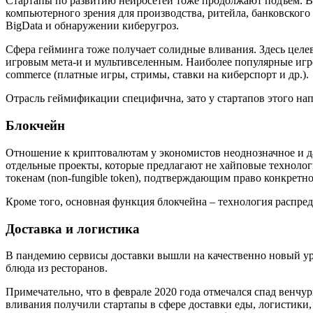
Стартапы по развитию нейросетей тоже продолжают подъем. В 
компьютерного зрения для производства, ритейла, банковско
BigData и обнаружении киберугроз.
Сфера гейминга тоже получает солидные вливания. Здесь целев
игровым мета-и и мультивселенным. Наиболее популярные игр
commerce (платные игры, стримы, ставки на киберспорт и др.).
Отрасль геймификации специфична, зато у стартапов этого нап
Блокчейн
Отношение к криптовалютам у экономистов неоднозначное и да
отдельные проекты, которые предлагают не хайповые технологи
токенам (non-fungible token), подтверждающим право конкрет
Кроме того, основная функция блокчейна – технология распре
Доставка и логистика
В пандемию сервисы доставки вышли на качественно новый уро
блюда из ресторанов.
Примечательно, что в феврале 2020 года отмечался спад венч
вливания получили стартапы в сфере доставки еды, логистики