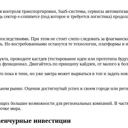
я контроля транспортировки, SaaS-системы, сервисы автоматиза
дь сектор e-commerce (под которое и требуется логистика) продо
 последствиями. При этом не стоит слепо следовать за флагманс
ать. Но востребованными останутся те технологии, платформы и 
кта, проводите кастдев (тестирование идеи или прототипа буду
 функционал. Двигайтесь по принципу кайдзен, от малого к бол
то пока в тени, но уже завтра может вырваться в топ и задать 
ьном рынке. Оценив достигнутый успех в своем городе или реги
ющих большие возможности для региональных компаний. В част
очке мира.
 венчурные инвестиции