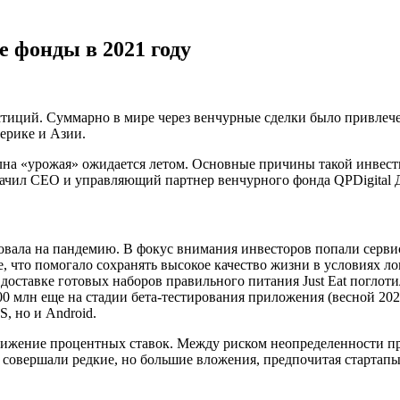
 фонды в 2021 году
стиций. Суммарно в мире через венчурные сделки было привлеч
ерике и Азии.
лна «урожая» ожидается летом. Основные причины такой инвес
начил CEO и управляющий партнер венчурного фонда QPDigital 
ровала на пандемию. В фокус внимания инвесторов попали серви
то помогало сохранять высокое качество жизни в условиях лок
 доставке готовых наборов правильного питания Just Eat поглот
00 млн еще на стадии бета-тестирования приложения (весной 202
S, но и Android.
нижение процентных ставок. Между риском неопределенности пр
совершали редкие, но большие вложения, предпочитая стартапы,