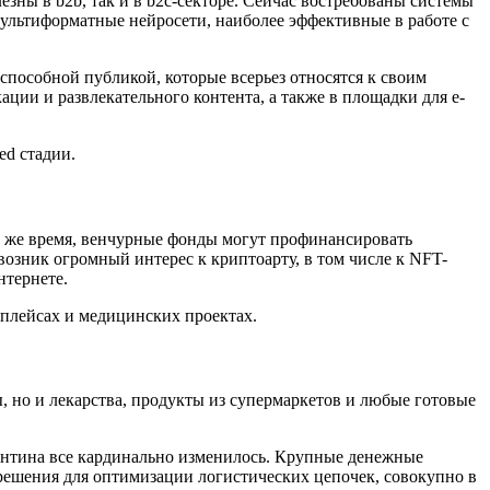
ны в b2b, так и в b2c-секторе. Сейчас востребованы системы
ультиформатные нейросети, наиболее эффективные в работе с
способной публикой, которые всерьез относятся к своим
и и развлекательного контента, а также в площадки для e-
ed стадии.
о же время, венчурные фонды могут профинансировать
возник огромный интерес к криптоарту, в том числе к NFT-
нтернете.
тплейсах и медицинских проектах.
, но и лекарства, продукты из супермаркетов и любые готовые
рантина все кардинально изменилось. Крупные денежные
-решения для оптимизации логистических цепочек, совокупно в