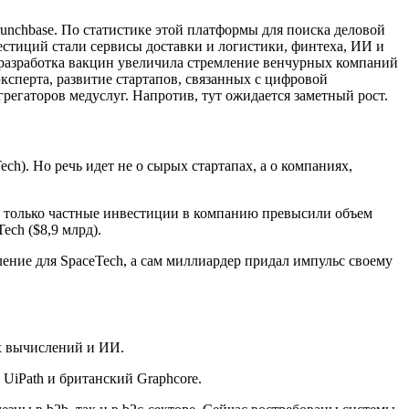
unchbase. По статистике этой платформы для поиска деловой
стиций стали сервисы доставки и логистики, финтеха, ИИ и
 разработка вакцин увеличила стремление венчурных компаний
ксперта, развитие стартапов, связанных с цифровой
егаторов медуслуг. Напротив, тут ожидается заметный рост.
h). Но речь идет не о сырых стартапах, а о компаниях,
и только частные инвестиции в компанию превысили объем
ch ($8,9 млрд).
ление для SpaceTech, а сам миллиардер придал импульс своему
х вычислений и ИИ.
UiPath и британский Graphcore.