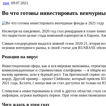
mag
09.07.2021
Во что готовы инвестировать венчурные
Несмотря на пандемию, 2020 год стал рекордным в плане инве
что вырастили целые стада компаний-единорогов в Европе, Ам
Самым плодородным выдался зимний сезон 2020-21, вторая во
игроков венчурного рынка, в своей статье для RUSBASE обоз
Реакция на вирус
Инвестиционная сфера, как и вся мировая экономика, отреаги
коммуникационные и стриминговые платформы — в общем все, ч
вызову времени, шли в бурный рост. Так британский сервис по
млрд). Другой пример – проект Clubhouse, который привлек $1
2021 года. Кстати, с конца мая он стал доступен не только на IO
Стимулом к инвестированию в этой и других областях стало с
инфляции, игроки выбирать первое. При этом инвесткомпании 
Чего ждать в этом году