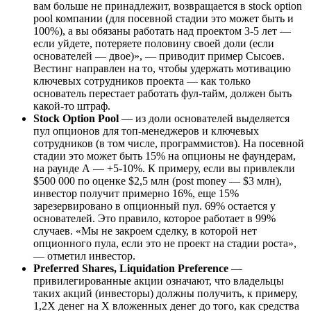
вам больше не принадлежит, возвращается в stock option
pool компании (для посевной стадии это может быть и
100%), а вы обязаны работать над проектом 3-5 лет —
если уйдете, потеряете половину своей доли (если
основателей — двое)», — приводит пример Сысоев.
Вестинг направлен на то, чтобы удержать мотивацию
ключевых сотрудников проекта — как только
основатель перестает работать фул-тайм, должен быть
какой-то штраф.
Stock Option Pool
— из доли основателей выделяется
пул опционов для топ-менеджеров и ключевых
сотрудников (в том числе, программистов). На посевной
стадии это может быть 15% на опционы не фаундерам,
на раунде А — +5-10%. К примеру, если вы привлекли
$500 000 по оценке $2,5 млн (post money — $3 млн),
инвестор получит примерно 16%, еще 15%
зарезервировано в опционный пул. 69% остается у
основателей. Это правило, которое работает в 99%
случаев. «Мы не закроем сделку, в которой нет
опционного пула, если это не проект на стадии роста»,
— отметил инвестор.
Preferred Shares, Liquidation Preference
—
привилегированные акции означают, что владельцы
таких акций (инвесторы) должны получить, к примеру,
1,2X денег на X вложенных денег до того, как средства