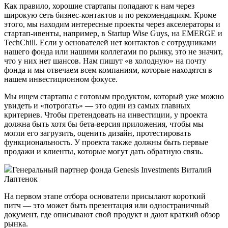
Как правило, хорошие стартапы попадают к нам через
широкую сеть бизнес-контактов и по рекомендациям. Кроме
этого, мы находим интересные проекты через акселераторы и
стартап-ивенты, например, в Startup Wise Guys, на EMERGE и
TechChill. Если у основателей нет контактов с сотрудниками
нашего фонда или нашими коллегами по рынку, это не значит,
что у них нет шансов. Нам пишут «в холодную» на почту
фонда и мы отвечаем всем компаниям, которые находятся в
нашем инвестиционном фокусе.
Мы ищем стартапы с готовым продуктом, который уже можно
увидеть и «потрогать» — это один из самых главных
критериев. Чтобы претендовать на инвестиции, у проекта
должна быть хотя бы бета-версия приложения, чтобы мы
могли его загрузить, оценить дизайн, протестировать
функциональность. У проекта также должны быть первые
продажи и клиенты, которые могут дать обратную связь.
Генеральный партнер фонда Genesis Investments Виталий
Лаптенок
На первом этапе отбора основатели присылают короткий
питч — это может быть презентация или одностраничный
документ, где описывают свой продукт и дают краткий обзор
рынка.