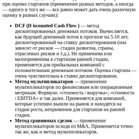
при оценке стартапов (применение разных методов, а иногда
— одного и того же — все равно может дать очень различную
оценку в разных случаях):
DCF (D iscounted Cash Flow )
— метод
дисконтированных денежных потоков. Вычисляется,
как будущий денежный поток в прогнозе на 5-10 лет,
дисконтированный на ставку дисконтирования (она
зависит от рисков — стадии развития, страны,
отраслевых рисков и т.д.). Не применима или
малоприменима к стартапам ранней стадии,
применяется для прибыльных компаний с
положительным денежным потоком. Оценка стартапа —
очень чувствительна к ставке дисконтирования.
Метод мультипликаторов
— применение
мультипликаторов по финансовым или операционным
метрикам. Формула: «стоимость / выручка», «стоимость
/ EBITDA» и так далее. Применяется для компаний,
которые успешно вышли на рынок и находятся на
стадии роста, неприменим для стартапов на ранней
стадии.
Метод сравнимых сделок
— применение
мультипликаторов исходя из M&A. Применяется точно
так же, как и метод мультипликаторов.