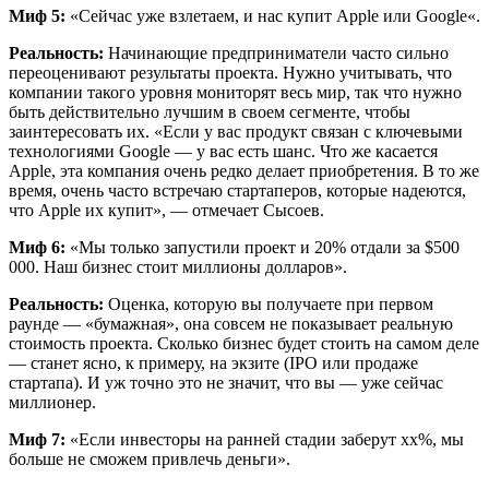
Миф 5:
«Сейчас уже взлетаем, и нас купит Apple или Google«.
Реальность:
Начинающие предприниматели часто сильно
переоценивают результаты проекта. Нужно учитывать, что
компании такого уровня мониторят весь мир, так что нужно
быть действительно лучшим в своем сегменте, чтобы
заинтересовать их. «Если у вас продукт связан с ключевыми
технологиями Google — у вас есть шанс. Что же касается
Apple, эта компания очень редко делает приобретения. В то же
время, очень часто встречаю стартаперов, которые надеются,
что Apple их купит», — отмечает Сысоев.
Миф 6:
«Мы только запустили проект и 20% отдали за $500
000. Наш бизнес стоит миллионы долларов».
Реальность:
Оценка, которую вы получаете при первом
раунде — «бумажная», она совсем не показывает реальную
стоимость проекта. Сколько бизнес будет стоить на самом деле
— станет ясно, к примеру, на экзите (IPO или продаже
стартапа). И уж точно это не значит, что вы — уже сейчас
миллионер.
Миф 7:
«Если инвесторы на ранней стадии заберут xx%, мы
больше не сможем привлечь деньги».