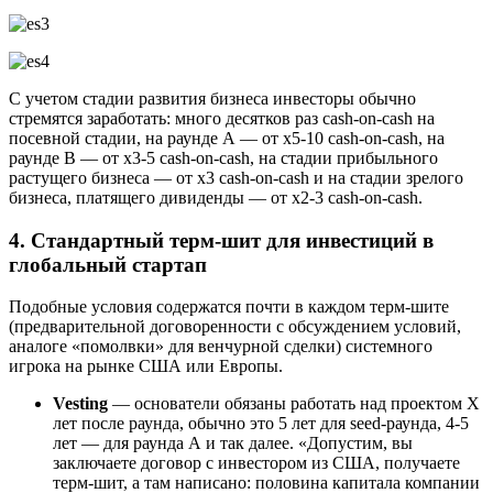
С учетом стадии развития бизнеса инвесторы обычно
стремятся заработать: много десятков раз cash-on-cash на
посевной стадии, на раунде А — от х5-10 cash-on-cash, на
раунде В — от х3-5 cash-on-cash, на стадии прибыльного
растущего бизнеса — от х3 cash-on-cash и на стадии зрелого
бизнеса, платящего дивиденды — от х2-3 cash-on-cash.
4. Стандартный терм-шит для инвестиций в
глобальный стартап
Подобные условия содержатся почти в каждом терм-шите
(предварительной договоренности с обсуждением условий,
аналоге «помолвки» для венчурной сделки) системного
игрока на рынке США или Европы.
Vesting
— основатели обязаны работать над проектом X
лет после раунда, обычно это 5 лет для seed-раунда, 4-5
лет — для раунда А и так далее. «Допустим, вы
заключаете договор с инвестором из США, получаете
терм-шит, а там написано: половина капитала компании