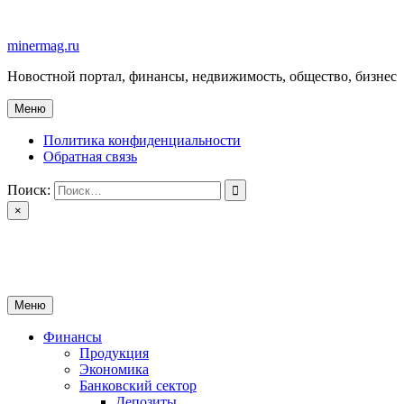
Перейти
к
minermag.ru
содержимому
Новостной портал, финансы, недвижимость, общество, бизнес
Меню
Политика конфиденциальности
Обратная связь
Поиск:
×
minermag.ru
Новостной портал, финансы, недвижимость, общество, бизнес
Меню
Финансы
Продукция
Экономика
Банковский сектор
Депозиты