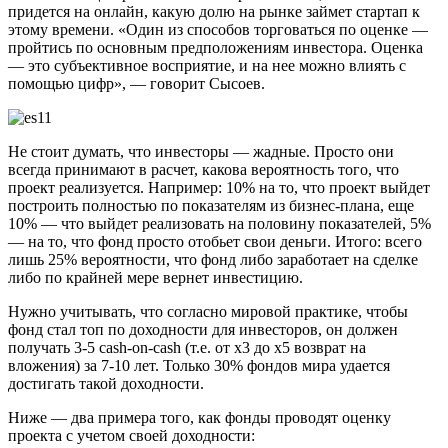
придется на онлайн, какую долю на рынке займет стартап к
этому времени. «Один из способов торговаться по оценке —
пройтись по основным предположениям инвестора. Оценка
— это субъективное восприятие, и на нее можно влиять с
помощью цифр», — говорит Сысоев.
Не стоит думать, что инвесторы — жадные. Просто они
всегда принимают в расчет, какова вероятность того, что
проект реализуется. Например: 10% на то, что проект выйдет
построить полностью по показателям из бизнес-плана, еще
10% — что выйдет реализовать на половину показателей, 5%
— на то, что фонд просто отобьет свои деньги. Итого: всего
лишь 25% вероятности, что фонд либо заработает на сделке
либо по крайней мере вернет инвестицию.
Нужно учитывать, что согласно мировой практике, чтобы
фонд стал топ по доходности для инвесторов, он должен
получать 3-5 cash-on-cash (т.е. от х3 до х5 возврат на
вложения) за 7-10 лет. Только 30% фондов мира удается
достигать такой доходности.
Ниже — два примера того, как фонды проводят оценку
проекта с учетом своей доходности: