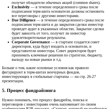
получат обладатели обычных акций (common shares).
Exclusivity
— в течение определенного срока после
подписания терм-шита основатели должны остановить
все переговоры с другими инвесторами.
Due Dilligence
— в течение определенного срока после
подписания терм-шита и до закрытия сделки инвестор
проведет аудит в указанных областях. Закрытие сделки
будет зависеть от того, получит ли инвестор
удовлетворительные результаты.
Corporate Governance
— в стартапе создается совет
директоров, куда будут входить и основатели, и
представители инвестора. Совет директоров будет
принимать ключевые решения по стратегии, бюджету,
выходу на новые рынки и т.д.
Больше о том, какие основные условия как правило
фигурируют в терм-шитах венчурных фондов,
инвестирующих в глобальные стартапы — на стр. 26-27
презентации.
5. Процесс фандрайзинга
Нужно понимать, что процесс фандрейза, поиска и
переговоров с инвесторами очень напоминает по своим
особенностям B2B-продажи. «Стартап, который не пообщался