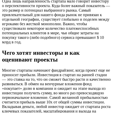
Одна лишь направленность стартапа мало говорит инвестору
о перспективности проекта. Куда более важный показатель —
это размер и потенциал выбранного рынка. Самый
привлекательный для нашего фонда рынок не привязан к
отдельной географии, существует глобально и поделен между
игроками без жесткой монополии. Важно, чтобы
существовало некоторое количество платежеспособных
потенциальных клиентов в мире, чьи общие затраты на
покупку такого (либо подобного) сервиса превышают $ 10
млрд в год.
Чего хотят инвесторы и как
оценивают проекты
Многие стартапы начинают фандрайзинг, когда проект еще не
приносит прибыли. Инвестиция в стартап на ранней стадии
— это ставка на то, что он сможет быстро расти и качественно
развиваться. В обмен на венчурные вложения фонд
«покупает» долю в компании и ожидает на этапе выхода из
инвестиции получить сумму, во много раз превосходящую
первоначальное вложение. Самой желанной прибыльностью
считается прибыль выше 10х от общей суммы инвестиции.
Вкладывая деньги, любой инвестор ожидает от стартапа роста
ключевых показателей, масштабирования и выхода на