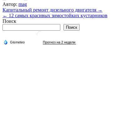
Автор:
mag
Навигация
Капитальный ремонт дизельного двигателя →
← 12 самых красивых зимостойких кустарников
по
Поиск
записям
Поиск