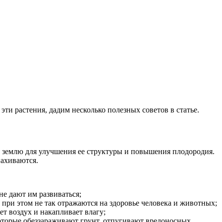
эти растения, дадим несколько полезных советов в статье.
в землю для улучшения ее структуры и повышения плодородия.
пахиваются.
е дают им развиваться;
при этом не так отражаются на здоровье человека и животных;
т воздух и накапливает влагу;
торые обеззараживают грунт, отпугивают вредоносных