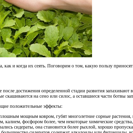
 как и когда их сеять. Поговорим о том, какую пользу приносят 
е после достижения определенной стадии развития запахивают 
ые скашиваются на сено или силос, а оставшиеся части ботвы за
ующие положительные эффекты:
сплошным мощным ковром, губят многолетние сорные растения, н
, калием, фосфором более, чем некоторые химические средства, 
ались сидераты, она становится более рыхлой, хорошо пропускае
 большинство сидератов содержат алкалоиды или фитонциды, ко