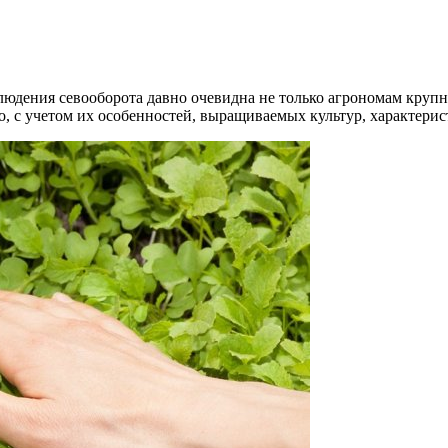
людения севооборота давно очевидна не только агрономам круп
, с учетом их особенностей, выращиваемых культур, характерис