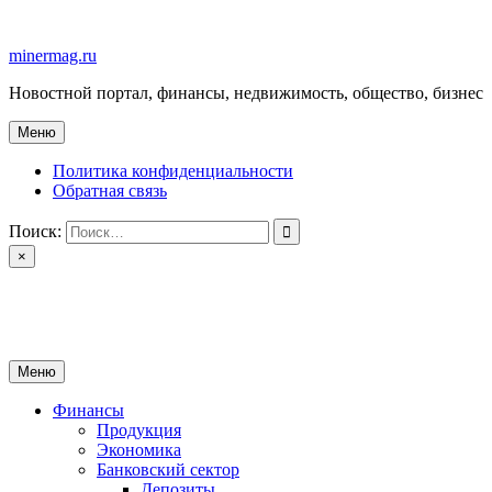
Перейти
к
minermag.ru
содержимому
Новостной портал, финансы, недвижимость, общество, бизнес
Меню
Политика конфиденциальности
Обратная связь
Поиск:
×
minermag.ru
Новостной портал, финансы, недвижимость, общество, бизнес
Меню
Финансы
Продукция
Экономика
Банковский сектор
Депозиты