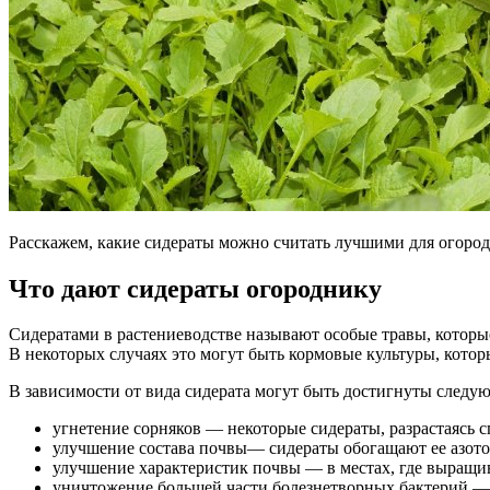
Расскажем, какие сидераты можно считать лучшими для огорода,
Что дают сидераты огороднику
Сидератами в растениеводстве называют особые травы, которы
В некоторых случаях это могут быть кормовые культуры, котор
В зависимости от вида сидерата могут быть достигнуты след
угнетение сорняков — некоторые сидераты, разрастаясь 
улучшение состава почвы— сидераты обогащают ее азотом
улучшение характеристик почвы — в местах, где выращив
уничтожение большей части болезнетворных бактерий —