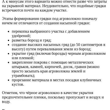
А к минусам этого варианта можно отнести разве что затраты
на укрывной материал. Неудивительно, что подобные грядки
встречаются почти на каждом участке.
Этапы формирования грядки под агроволокно поначалу
ничем не отличаются от создания насыпной грядки:
перекопка выбранного участка с добавлением
удобрений;
разметка борозд и гряд;
создание высоких насыпных гряд (до 50 сантиметров в
высоту) путем переваливания земли из борозд;
укрытие гряд (включая борозды) черным агроволокном
или пленкой;
закрепление покрова с помощью металлических
штырьков, камней, кирпичей, досок, гравия (можно
просто засыпать края агроволокна землей и
утрамбовать);
прорезание материала в местах посадки клубничных
кустов.
Отметим, что чёрное агроволокно в качестве укрытия
предпочтительнее пленки, поскольку пропускает и воздух и
воду.