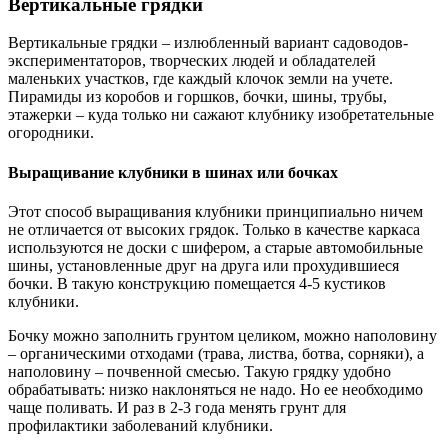
Вертикальные грядки
Вертикальные грядки – излюбленный вариант садоводов-
экспериментаторов, творческих людей и обладателей
маленьких участков, где каждый клочок земли на учете.
Пирамиды из коробов и горшков, бочки, шины, трубы,
этажерки – куда только ни сажают клубнику изобретательные
огородники.
Выращивание клубники в шинах или бочках
Этот способ выращивания клубники принципиально ничем
не отличается от высоких грядок. Только в качестве каркаса
используются не доски с шифером, а старые автомобильные
шины, установленные друг на друга или прохудившиеся
бочки. В такую конструкцию помещается 4-5 кустиков
клубники.
Бочку можно заполнить грунтом целиком, можно наполовину
– органическими отходами (трава, листва, ботва, сорняки), а
наполовину – почвенной смесью. Такую грядку удобно
обрабатывать: низко наклоняться не надо. Но ее необходимо
чаще поливать. И раз в 2-3 года менять грунт для
профилактики заболеваний клубники.