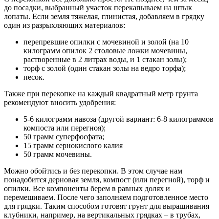
до посадки, выбранный участок перекапываем на штык
лопаты. Если земля тяжелая, глинистая, добавляем в грядку
один из разрыхляющих материалов:
перепревшие опилки с мочевиной и золой (на 10
килограмм опилок 2 столовые ложки мочевины,
растворенные в 2 литрах воды, и 1 стакан золы);
торф с золой (один стакан золы на ведро торфа);
песок.
Также при перекопке на каждый квадратный метр грунта
рекомендуют вносить удобрения:
5-6 килограмм навоза (другой вариант: 6-8 килограммов
компоста или перегноя);
50 грамм суперфосфата;
15 грамм сернокислого калия
50 грамм мочевины.
Можно обойтись и без перекопки. В этом случае нам
понадобится дерновая земля, компост (или перегной), торф и
опилки. Все компоненты берем в равных долях и
перемешиваем. После чего заполняем подготовленное место
для грядки. Таким способом готовят грунт для выращивания
клубники, например, на вертикальных грядках – в трубах,