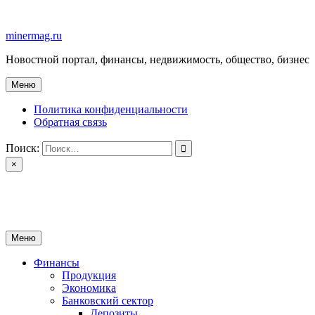
Перейти
к
minermag.ru
содержимому
Новостной портал, финансы, недвижимость, общество, бизнес
Меню
Политика конфиденциальности
Обратная связь
Поиск:
×
minermag.ru
Новостной портал, финансы, недвижимость, общество, бизнес
Меню
Финансы
Продукция
Экономика
Банковский сектор
Депозиты