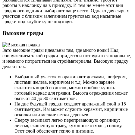
работы в наклонку да в присядку. И тем не менее этот вид
грядок огородники выбирают чаще всего. Однако для сырых
участков с близким залеганием грунтовых вод насыпные
грядки под клубнику не подходят.
Высокие гряды
Зато высокие гряды идеальны там, где много воды! Над
сооружением такой грядки придется и потрудиться подольше,
и немного потратиться на стройматериалы. Высокую грядку
делают так:
Выбранный участок огораживают досками, шифером,
листами железа, кирпичом и т.д. Можно заранее
сколотить короб из досок, можно вообще купить
готовый каркас для грядки. Высота ограждения может
быть от 40 до 80 сантиметров.
На дне будущей грядки создают дренажный слой в 15
сантиметров. Им может служить керамзит, кирпичные
осколки или мелкие ветки деревьев.
Сверху засыпают легко перепревающую органику:
листья, скошенную траву, кухонные отходы, солому.
Этот слой обеспечит тепло и питание.