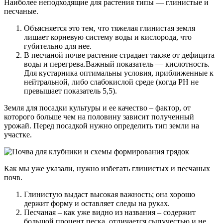
Наиболее неподходящие для растения типы — глинистые и
песчаные.
Объясняется это тем, что тяжелая глинистая земля
лишает корневую систему воды и кислорода, что
губительно для нее.
В песчаной почве растение страдает также от дефицита
воды и перегрева.Важный показатель — кислотность.
Для кустарника оптимальны условия, приближенные к
нейтральной, либо слабокислой среде (когда PH не
превышает показатель 5,5).
Земля для посадки культуры и ее качество – фактор, от
которого больше чем на половину зависит полученный
урожай. Перед посадкой нужно определить тип земли на
участке.
Как мы уже указали, нужно избегать глинистых и песчаных
почв.
Глинистую выдаст высокая важность; она хорошо
держит форму и оставляет следы на руках.
Песчаная – как уже видно из названия – содержит
большой процент песка, отличается сыпучестью и не