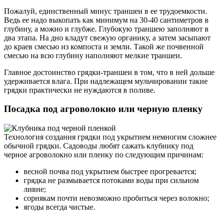
Пожалуй, единственный минус траншеи в ее трудоемкости.
Ведь ее надо выкопать как минимум на 30-40 сантиметров в
глубину, а можно и глубже. Глубокую траншею заполняют в
два этапа. На дно кладут свежую органику, а затем засыпают
до краев смесью из компоста и земли. Такой же почвенной
смесью на всю глубину наполняют мелкие траншеи.
Главное достоинство грядки-траншеи в том, что в ней дольше
удерживается влага. При надлежащем мульчировании такие
грядки практически не нуждаются в поливе.
Посадка под агроволокно или черную пленку
Технология создания грядки под укрытием немногим сложнее
обычной грядки. Садоводы любят сажать клубнику под
черное агроволокно или пленку по следующим причинам:
весной почва под укрытием быстрее прогревается;
грядка не размывается потоками воды при сильном
ливне;
сорнякам почти невозможно пробиться через волокно;
ягоды всегда чистые.