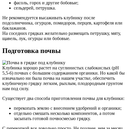
фасоль, горох и другие бобовые;
сельдерей, петрушка.
Не рекомендуется высаживать клубнику после
подсолнечника, огурцов, помидоров, перцев, картофеля или
баклажанов.
На соседних грядках желательно размещать петрушку, мяту,
щавель, лук, огурцы или бобовые.
Подготовка почвы
Клубника хорошо растет на суглинистых слабокислых (pH
5,5-6) почвах с большим содержанием органики. Но какой бы
изначально ни была почва на нашем участке, обеспечить
клубничную грядку легким, рыхлым, плодородным грунтом
нам под силу.
Существует два способа приготовления почвы для клубники:
перекопать землю с внесением удобрений и органики;
отдельно смешать несколько компонентов, а потом
засыпать готовой почвосмесью грядку.
С перекопкой все довольно просто. Не позднее, чем за месяц