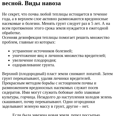
весной. Виды навоза
Не секрет, что почва любой теплицы истощается в течение
года, а в верхнем слое активно размножаются вредоносные
насекомые и болезни. Менять грунт следует раз в 5 лет. А на
всем протяжении этого срока земля нуждается в ежегодной
обработке.
Осенняя дезинфекция теплицы помогает решить множество
проблем, главные из которых:
устранение источников болезней;
уничтожение яиц и личинок множества вредителей;
увеличение плодородия;
оздоравливание грунта.
Верхний (плодородный) пласт земли снимают лопатой. Затем
грунт перекапывают, удаляя личинки вредителей.
Прекрасным методом борьбы с истощением почвы и
размножением вредоносных насекомых служит посев
сидератов. Ими могут служить бобовые либо злаковые
культуры, горчица. Незадолго до наступления холодов зелень
скашивают, почву перекапывают. Одни огородники
заделывают зеленую массу в грунт, другие – нет.
Если была завезена новая земля, перед россыпью