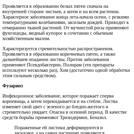
Проявляется в образовании белых пятен сначала на
внутренней стороне листьев, а затем и на всем растении.
Характерное заболевание конца лета-начала осени, с резкими
температурными колебаниями, засильем дождей. Приводит к
отмиранию тканей растений. От мучнистой росы применяют
фунгициды, медный купорос в сочетании с обычным
хозяйственным мылом.
Характеризуется стремительностью распространения.
Проявляется в образовании коричневых пятен, а также
дальнейшем опадании листвы. Против заболевания
применяют Псевдобактерин, Полирам (эти препараты
используют несколько раз), Хом (достаточно одной обработки
этим сильным средством).
Фузариоз
Инфекционное заболевание, которое поражает сперва
корневища, а затем перекидывается и на стебли. Листва
изменяет свой цвет с зеленого до бледно-желтого и
стремительно увядает. Опасна в осенний период. В качестве
средств борьбы применяют Триходермин, Беназол.
Пораженные ей листики деформируются и
засыхают, а на самих растениях появляются