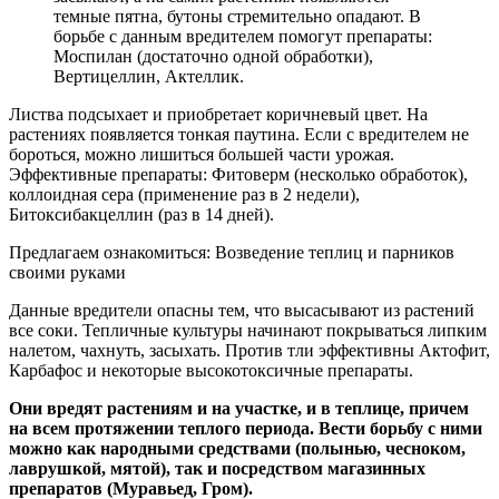
темные пятна, бутоны стремительно опадают. В
борьбе с данным вредителем помогут препараты:
Моспилан (достаточно одной обработки),
Вертицеллин, Актеллик.
Листва подсыхает и приобретает коричневый цвет. На
растениях появляется тонкая паутина. Если с вредителем не
бороться, можно лишиться большей части урожая.
Эффективные препараты: Фитоверм (несколько обработок),
коллоидная сера (применение раз в 2 недели),
Битоксибакцеллин (раз в 14 дней).
Предлагаем ознакомиться: Возведение теплиц и парников
своими руками
Данные вредители опасны тем, что высасывают из растений
все соки. Тепличные культуры начинают покрываться липким
налетом, чахнуть, засыхать. Против тли эффективны Актофит,
Карбафос и некоторые высокотоксичные препараты.
Они вредят растениям и на участке, и в теплице, причем
на всем протяжении теплого периода. Вести борьбу с ними
можно как народными средствами (полынью, чесноком,
лаврушкой, мятой), так и посредством магазинных
препаратов (Муравьед, Гром).