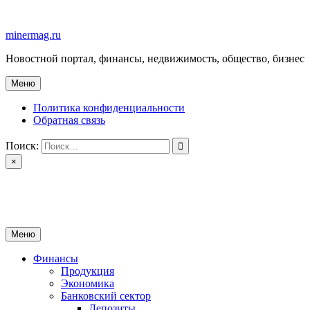
Перейти
к
minermag.ru
содержимому
Новостной портал, финансы, недвижимость, общество, бизнес
Меню
Политика конфиденциальности
Обратная связь
Поиск:
×
minermag.ru
Новостной портал, финансы, недвижимость, общество, бизнес
Меню
Финансы
Продукция
Экономика
Банковский сектор
Депозиты