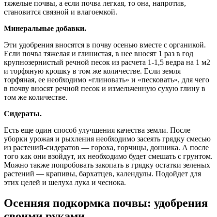
тяжелые почвы, а если почва легкая, то она, напротив,
становится связной и влагоемкой.
Минеральные добавки.
Эти удобрения вносятся в почву осенью вместе с органикой.
Если почва тяжелая и глинистая, в нее вносят 1 раз в год
крупнозернистый речной песок из расчета 1-1,5 ведра на 1 м2
и торфяную крошку в том же количестве. Если земля
торфяная, ее необходимо «глиновать» и «песковать», для чего
в почву вносят речной песок и измельченную сухую глину в
том же количестве.
Сидераты.
Есть еще один способ улучшения качества земли. После
уборки урожая и рыхления необходимо засеять грядку смесью
из растений-сидератов — гороха, горчицы, донника. А после
того как они взойдут, их необходимо будет смешать с грунтом.
Можно также попробовать закопать в грядку остатки зеленых
растений — крапивы, бархатцев, календулы. Подойдет для
этих целей и шелуха лука и чеснока.
Осенняя подкормка почвы: удобрения
своими руками