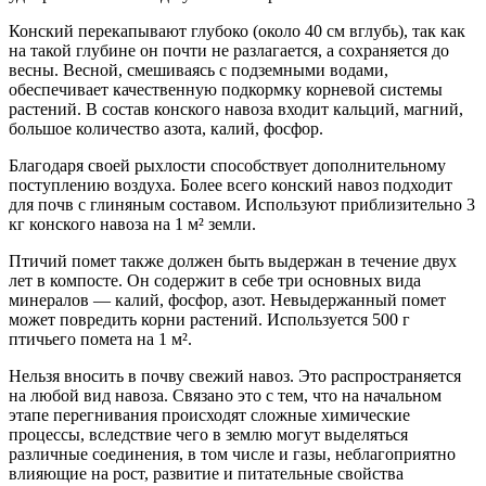
Конский перекапывают глубоко (около 40 см вглубь), так как
на такой глубине он почти не разлагается, а сохраняется до
весны. Весной, смешиваясь с подземными водами,
обеспечивает качественную подкормку корневой системы
растений. В состав конского навоза входит кальций, магний,
большое количество азота, калий, фосфор.
Благодаря своей рыхлости способствует дополнительному
поступлению воздуха. Более всего конский навоз подходит
для почв с глиняным составом. Используют приблизительно 3
кг конского навоза на 1 м² земли.
Птичий помет также должен быть выдержан в течение двух
лет в компосте. Он содержит в себе три основных вида
минералов — калий, фосфор, азот. Невыдержанный помет
может повредить корни растений. Используется 500 г
птичьего помета на 1 м².
Нельзя вносить в почву свежий навоз. Это распространяется
на любой вид навоза. Связано это с тем, что на начальном
этапе перегнивания происходят сложные химические
процессы, вследствие чего в землю могут выделяться
различные соединения, в том числе и газы, неблагоприятно
влияющие на рост, развитие и питательные свойства