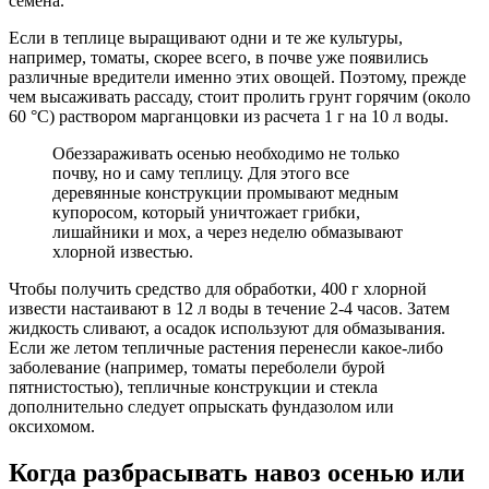
семена.
Если в теплице выращивают одни и те же культуры,
например, томаты, скорее всего, в почве уже появились
различные вредители именно этих овощей. Поэтому, прежде
чем высаживать рассаду, стоит пролить грунт горячим (около
60 °С) раствором марганцовки из расчета 1 г на 10 л воды.
Обеззараживать осенью необходимо не только
почву, но и саму теплицу. Для этого все
деревянные конструкции промывают медным
купоросом, который уничтожает грибки,
лишайники и мох, а через неделю обмазывают
хлорной известью.
Чтобы получить средство для обработки, 400 г хлорной
извести настаивают в 12 л воды в течение 2-4 часов. Затем
жидкость сливают, а осадок используют для обмазывания.
Если же летом тепличные растения перенесли какое-либо
заболевание (например, томаты переболели бурой
пятнистостью), тепличные конструкции и стекла
дополнительно следует опрыскать фундазолом или
оксихомом.
Когда разбрасывать навоз осенью или