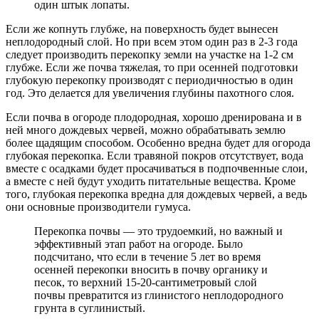
один штык лопаты.
Если же копнуть глубже, на поверхность будет вынесен
неплодородный слой. Но при всем этом один раз в 2-3 года
следует производить перекопку земли на участке на 1-2 см
глубже. Если же почва тяжелая, то при осенней подготовки
глубокую перекопку производят с периодичностью в один
год. Это делается для увеличения глубины пахотного слоя.
Если почва в огороде плодородная, хорошо дренирована и в
ней много дождевых червей, можно обрабатывать землю
более щадящим способом. Особенно вредна будет для огорода
глубокая перекопка. Если травяной покров отсутствует, вода
вместе с осадками будет просачиваться в подпочвенные слои,
а вместе с ней будут уходить питательные вещества. Кроме
того, глубокая перекопка вредна для дождевых червей, а ведь
они основные производители гумуса.
Перекопка почвы — это трудоемкий, но важный и
эффективный этап работ на огороде. Было
подсчитано, что если в течение 5 лет во время
осенней перекопки вносить в почву органику и
песок, то верхний 15-20-сантиметровый слой
почвы превратится из глинистого неплодородного
грунта в суглинистый.