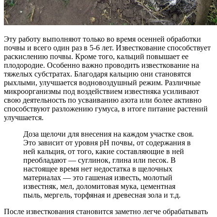
Эту работу выполняют только во время осенней обработки
почвы и всего один раз в 5-6 лет. Известкование способствует
раскислению почвы. Кроме того, кальций повышает ее
плодородие. Особенно важно проводить известкование на
тяжелых субстратах. Благодаря кальцию они становятся
рыхлыми, улучшается водновоздушный режим. Различные
микроорганизмы под воздействием известняка усиливают
свою деятельность по усваиванию азота или более активно
способствуют разложению гумуса, в итоге питание растений
улучшается.
Доза щелочи для внесения на каждом участке своя.
Это зависит от уровня pH почвы, от содержания в
ней кальция, от того, какие составляющие в ней
преобладают — суглинок, глина или песок. В
настоящее время нет недостатка в щелочных
материалах — это гашеная известь, молотый
известняк, мел, доломитовая мука, цементная
пыль, мергель, торфяная и древесная зола и т.д.
После известкования становится заметно легче обрабатывать