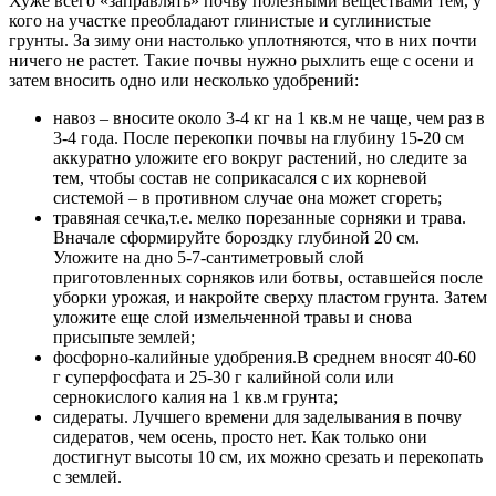
Хуже всего «заправлять» почву полезными веществами тем, у
кого на участке преобладают глинистые и суглинистые
грунты. За зиму они настолько уплотняются, что в них почти
ничего не растет. Такие почвы нужно рыхлить еще с осени и
затем вносить одно или несколько удобрений:
навоз – вносите около 3-4 кг на 1 кв.м не чаще, чем раз в
3-4 года. После перекопки почвы на глубину 15-20 см
аккуратно уложите его вокруг растений, но следите за
тем, чтобы состав не соприкасался с их корневой
системой – в противном случае она может сгореть;
травяная сечка,т.е. мелко порезанные сорняки и трава.
Вначале сформируйте бороздку глубиной 20 см.
Уложите на дно 5-7-сантиметровый слой
приготовленных сорняков или ботвы, оставшейся после
уборки урожая, и накройте сверху пластом грунта. Затем
уложите еще слой измельченной травы и снова
присыпьте землей;
фосфорно-калийные удобрения.В среднем вносят 40-60
г суперфосфата и 25-30 г калийной соли или
сернокислого калия на 1 кв.м грунта;
сидераты. Лучшего времени для заделывания в почву
сидератов, чем осень, просто нет. Как только они
достигнут высоты 10 см, их можно срезать и перекопать
с землей.