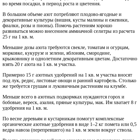
во время посадки, в период роста и цветения.
В большом объеме азот потребляют плодово-ягодные и
декоративные культуры (вишня, кусты малины и ежевики,
фиалки, розы и пионы). Помочь растениям хорошо
развиваться можно внесением аммиачной селитры из расчета
25 г на 1 кв. м.
Меньшие дозы азота требуются свекле, томатам и огурцам,
морковке, кукурузе и зелени, яблоням, смородине,
крыжовнику и однолетним декоративным цветам. Достаточно
взять 20 г азота на 1 кв. м участка.
Примерно 15 г азотных удобрений на 1 кв. м участка вносят
под лук, редис, листовые овощи и ранний картофель. Столько
же требуется грушам и луковичным растениям на клумбе.
Меньше всего в азотных подкормках нуждаются горох и
бобовые, вереск, азалия, пряные культуры, мак. Им хватает 8 г
удобрения на 1 кв. м.
По весне деревьям и кустарникам помогут комплексные
органические азотные удобрения в виде 1–2 кг помета или 0,5
ведра навоза (перепревшего) на 1 кв. м земли вокруг ствола.