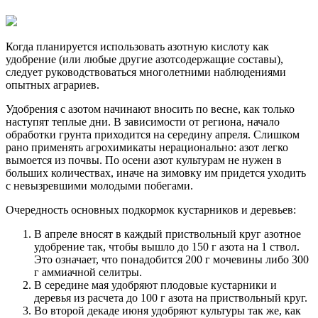
Когда планируется использовать азотную кислоту как
удобрение (или любые другие азотсодержащие составы),
следует руководствоваться многолетними наблюдениями
опытных аграриев.
Удобрения с азотом начинают вносить по весне, как только
наступят теплые дни. В зависимости от региона, начало
обработки грунта приходится на середину апреля. Слишком
рано применять агрохимикаты нерационально: азот легко
вымоется из почвы. По осени азот культурам не нужен в
больших количествах, иначе на зимовку им придется уходить
с невызревшими молодыми побегами.
Очередность основных подкормок кустарников и деревьев:
В апреле вносят в каждый приствольный круг азотное
удобрение так, чтобы вышло до 150 г азота на 1 ствол.
Это означает, что понадобится 200 г мочевины либо 300
г аммиачной селитры.
В середине мая удобряют плодовые кустарники и
деревья из расчета до 100 г азота на приствольный круг.
Во второй декаде июня удобряют культуры так же, как