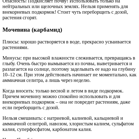
Опасность! Подкисляет почву! Использовать только на
нейтральных или щелочных землях. Нельзя применять для
внекорневых подкормок! Стоит чуть переборщить с дозой,
растения сгорят.
Мочевина (карбамид)
Плюсы: хорошо растворяется в воде, прекрасно усваивается
растениями.
Минусы: при высокой влажности слеживается, превращаясь в
глыбу. Очень быстро вымывается из почвы, выветривается и
разлагается на солнце, поэтому заделывать ее надо на глубину
10–12 см. При этом действовать начинает не моментально, как
аммиачная селитра, а лишь через неделю.
Когда вносить: только весной и летом в виде подкормок.
Причем мочевину можно спокойно использовать и для
внекорневых подкормок – она не повредит растениям, даже
если переборщить с дозой.
Нельзя смешивать: с натриевой, калиевой, кальциевой и
аммиачной селитрой, навозом, хлористым калием, сульфатом
калия, суперфосфатом, карбонатом калия.