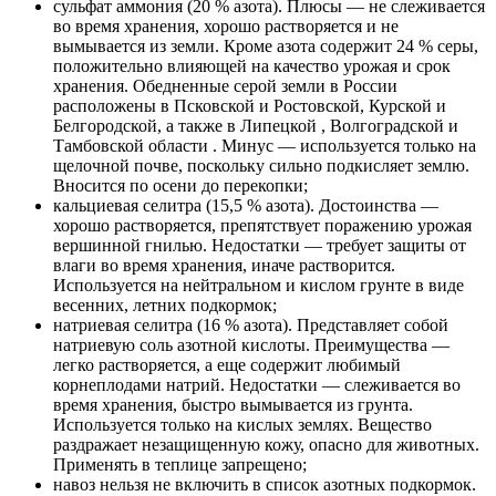
сульфат аммония (20 % азота). Плюсы — не слеживается
во время хранения, хорошо растворяется и не
вымывается из земли. Кроме азота содержит 24 % серы,
положительно влияющей на качество урожая и срок
хранения. Обедненные серой земли в России
расположены в Псковской и Ростовской, Курской и
Белгородской, а также в Липецкой , Волгоградской и
Тамбовской области . Минус — используется только на
щелочной почве, поскольку сильно подкисляет землю.
Вносится по осени до перекопки;
кальциевая селитра (15,5 % азота). Достоинства —
хорошо растворяется, препятствует поражению урожая
вершинной гнилью. Недостатки — требует защиты от
влаги во время хранения, иначе растворится.
Используется на нейтральном и кислом грунте в виде
весенних, летних подкормок;
натриевая селитра (16 % азота). Представляет собой
натриевую соль азотной кислоты. Преимущества —
легко растворяется, а еще содержит любимый
корнеплодами натрий. Недостатки — слеживается во
время хранения, быстро вымывается из грунта.
Используется только на кислых землях. Вещество
раздражает незащищенную кожу, опасно для животных.
Применять в теплице запрещено;
навоз нельзя не включить в список азотных подкормок.