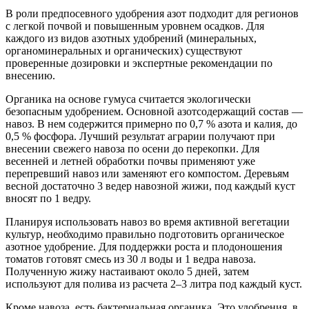
В роли предпосевного удобрения азот подходит для регионов
с легкой почвой и повышенным уровнем осадков. Для
каждого из видов азотных удобрений (минеральных,
органоминеральных и органических) существуют
проверенные дозировки и экспертные рекомендации по
внесению.
Органика на основе гумуса считается экологически
безопасным удобрением. Основной азотсодержащий состав —
навоз. В нем содержится примерно по 0,7 % азота и калия, до
0,5 % фосфора. Лучший результат аграрии получают при
внесении свежего навоза по осени до перекопки. Для
весенней и летней обработки почвы применяют уже
перепревший навоз или заменяют его компостом. Деревьям
весной достаточно 3 ведер навозной жижи, под каждый куст
вносят по 1 ведру.
Планируя использовать навоз во время активной вегетации
культур, необходимо правильно подготовить органическое
азотное удобрение. Для поддержки роста и плодоношения
томатов готовят смесь из 30 л воды и 1 ведра навоза.
Полученную жижу настаивают около 5 дней, затем
используют для полива из расчета 2–3 литра под каждый куст.
Кроме навоза, есть бактериальная органика. Это удобрения, в