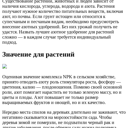
Существование растений, животных и людей зависит от
наличия кислорода, углерода, водорода и азота. Растения
получают нужное количество питательных веществ, включая
азот, из почвы. Если грунт истощен или относится к
супесчаным и песчаным видам, необходимо предусмотреть
внесение азотных удобрений. Без них урожай получить не
удастся. Назвать лучшее азотное удобрение для растений
сложно — в каждом случае требуется индивидуальный
подход.
Значение для растений
Оценивая значение комплекса NPK в сельском хозяйстве,
принято отводить азоту роль стимулятора роста, фосфору —
цветения, калию — плодоношения. Помимо своей основной
роли, азот помогает нарастить не только зеленую массу, но и
цветы и плоды. Азот повышает не только размер
выращиваемых фруктов и овощей, но и их качество.
Нередко места спилов на деревьях длительно не заживают, что
негативно сказывается на морозостойкости сада. Чтобы
деревья зимой не померзли, не подхватили черный рак и
другие заболевания, после обрезки саду нужна подкормка