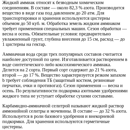
Жидкий аммиак относят к безводным химическим
соединениям. В составе — около 82,3 % азота. Производится
вещество в виде газа под давлением до 20 атм. Для
транспортировки и хранения используются цистерны
объемом до 50 куб. м. Обработка земель жидким аммиаком
требует применения специальных машин. Сезон обработки —
весна и осень. Обязательные условия: предварительно
увлажненный грунт, глубина внесения до 15 см, расход — до
1 цистерны на гектар.
Аммиачная вода среди трех популярных составов считается
наиболее доступной по цене. Изготавливается растворением в
воде синтетического либо коксохимического аммиака.
Делится на 2 сорта. Первый сорт содержит до 21 % азота,
второй — до 17 %. Вещество характеризуется резким запахом
b требует соблюдения ТБ (защитный костюм, резиновые
перчатки, очки и противогаз). Сезон применения — весна и
осень. По результативности подкормка азотными удобрениями
жидкого типа не уступает обработке сухими составами.
Карбамидно-аммиачной селитрой называют жидкий раствор
аммонийной селитры и мочевины. В составе — до 32 % азота.
Используется в роли базового удобрения и внекорневой
подкормки. Для хранения используются герметичные
цистерны.