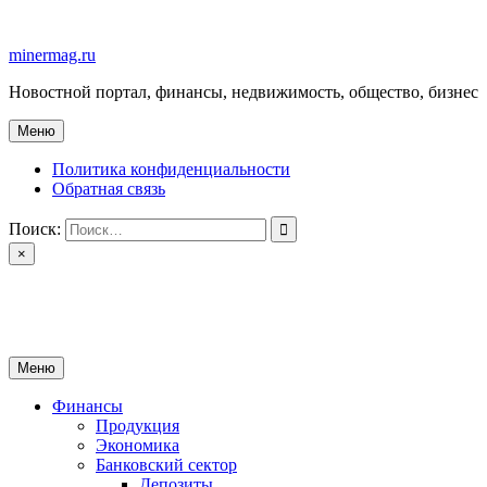
Перейти
к
minermag.ru
содержимому
Новостной портал, финансы, недвижимость, общество, бизнес
Меню
Политика конфиденциальности
Обратная связь
Поиск:
×
minermag.ru
Новостной портал, финансы, недвижимость, общество, бизнес
Меню
Финансы
Продукция
Экономика
Банковский сектор
Депозиты