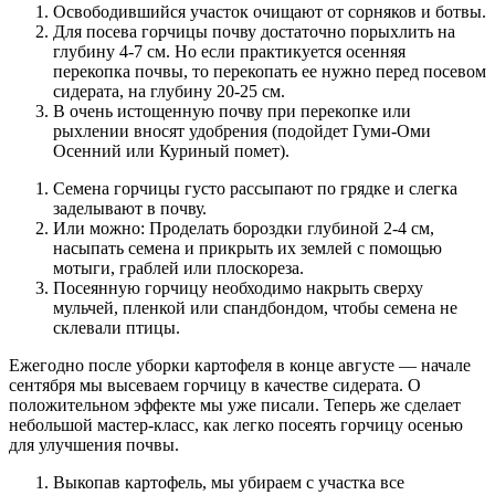
Освободившийся участок очищают от сорняков и ботвы.
Для посева горчицы почву достаточно порыхлить на
глубину 4-7 см. Но если практикуется осенняя
перекопка почвы, то перекопать ее нужно перед посевом
сидерата, на глубину 20-25 см.
В очень истощенную почву при перекопке или
рыхлении вносят удобрения (подойдет Гуми-Оми
Осенний или Куриный помет).
Семена горчицы густо рассыпают по грядке и слегка
заделывают в почву.
Или можно: Проделать бороздки глубиной 2-4 см,
насыпать семена и прикрыть их землей с помощью
мотыги, граблей или плоскореза.
Посеянную горчицу необходимо накрыть сверху
мульчей, пленкой или спандбондом, чтобы семена не
склевали птицы.
Ежегодно после уборки картофеля в конце августе — начале
сентября мы высеваем горчицу в качестве сидерата. О
положительном эффекте мы уже писали. Теперь же сделает
небольшой мастер-класс, как легко посеять горчицу осенью
для улучшения почвы.
Выкопав картофель, мы убираем с участка все