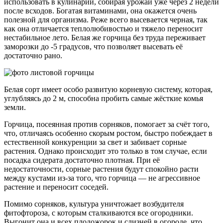
использовать в кулинарии, собирая урожай уже через 2 недели
после всходов. Богатая витаминами, она окажется очень
полезной для организма. Реже всего высевается черная, так
как она отличается теплолюбивостью и тяжело переносит
нестабильное лето. Белая же горчица без труда переживает
заморозки до -5 градусов, что позволяет высевать её
достаточно рано.
Белая сорт имеет особо развитую корневую систему, которая,
углубляясь до 2 м, способна пробить самые жёсткие комья
земли.
Горчица, посеянная против сорняков, помогает за счёт того,
что, отличаясь особенно скорым ростом, быстро побеждает в
естественной конкуренции за свет и забивает сорные
растения. Однако происходит это только в том случае, если
посадка сидерата достаточно плотная. При её
недостаточности, сорные растения будут спокойно расти
между кустами из-за того, что горчица — не агрессивное
растение и переносит соседей.
Помимо сорняков, культура уничтожает возбудителя
фитофтороза, с которым сталкиваются все огородники.
Выгонит она и всех плодожорок и слизней в огороде, что