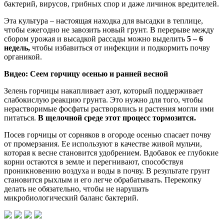
бактерий, вирусов, грибных спор и даже личинок вредителей.
Эта культура – настоящая находка для высадки в теплице,
чтобы ежегодно не завозить новый грунт. В перерыве между
сбором урожая и высадкой рассады можно выделить
5 – 6
недель,
чтобы избавиться от инфекции и подкормить почву
органикой.
Видео: Сеем горчицу осенью и ранней весной
Зелень горчицы накапливает азот, который поддерживает
слабокислую реакцию грунта. Это нужно для того, чтобы
нерастворимые фосфаты растворялись и растения могли ими
питаться.
В щелочной среде этот процесс тормозится.
Посев горчицы от сорняков в огороде осенью спасает почву
от промерзания. Ее используют в качестве живой мульчи,
которая к весне становится удобрением. Вдобавок ее глубокие
корни остаются в земле и перегнивают, способствуя
проникновению воздуха и воды в почву. В результате грунт
становится рыхлым и его легче обрабатывать. Перекопку
делать не обязательно, чтобы не нарушать
микробиологический баланс бактерий.