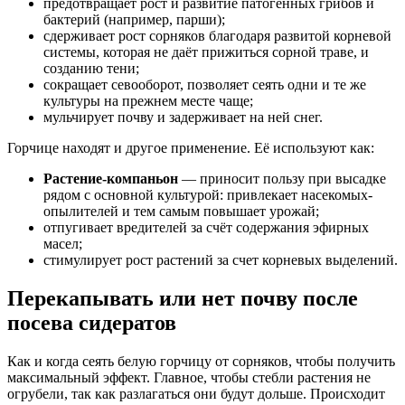
предотвращает рост и развитие патогенных грибов и
бактерий (например, парши);
сдерживает рост сорняков благодаря развитой корневой
системы, которая не даёт прижиться сорной траве, и
созданию тени;
сокращает севооборот, позволяет сеять одни и те же
культуры на прежнем месте чаще;
мульчирует почву и задерживает на ней снег.
Горчице находят и другое применение. Её используют как:
Растение-компаньон
— приносит пользу при высадке
рядом с основной культурой: привлекает насекомых-
опылителей и тем самым повышает урожай;
отпугивает вредителей за счёт содержания эфирных
масел;
стимулирует рост растений за счет корневых выделений.
Перекапывать или нет почву после
посева сидератов
Как и когда сеять белую горчицу от сорняков, чтобы получить
максимальный эффект. Главное, чтобы стебли растения не
огрубели, так как разлагаться они будут дольше. Происходит