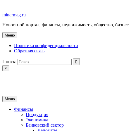
Перейти
к
minermag.ru
содержимому
Новостной портал, финансы, недвижимость, общество, бизнес
Меню
Политика конфиденциальности
Обратная связь
Поиск:
×
minermag.ru
Новостной портал, финансы, недвижимость, общество, бизнес
Меню
Финансы
Продукция
Экономика
Банковский сектор
Депозиты