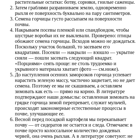
растительные остатки: ботву, сорняки, гнилые саженцы.
Затем граблями разравниваем землю, одновременно
рыхля ее поверхность буквально на пару сантиметров.
Семена горчицы густо рассыпаем на поверхности
почвы.
Накрываем посевы пленкой или спандбондом, чтобы
шустрые воробьи их не выклевали. Проверено: птицы
обожают семена горчицы. Всходов можно не дождаться.
Поскольку участок большой, то засеваем его
квадратами. Посеяли — накрыли — взошло — укрытие
сняли — пошли засевать следующий квадрат.
«Порциями» сеять проще: не столь трудоемко и
укрывного материала хватает (фото — см.ниже).
До наступления осенних заморозков горчица успевает
нарастить зеленую массу, частично зацветает, но не дает
семена. Поэтому ее мы не скашиваем, а оставляем
зимовать как есть — прямо на корню. В литературе
подтверждают наши домыслы: оставленная зимовать на
грядке горчица зимой перепревает, служит мульчей,
происходят закономерные естественные процессы в
почве, улучшающие ее.
Весной перед посадкой картофеля мы перекапывает
почву — от сидератов не остается и следа. Отмечаем: в
почве просто колоссальное количество дождевых
червей, она очень рыхлая. А в литературе советуют: не