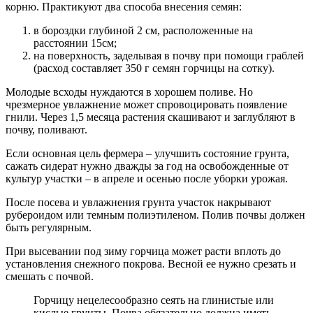
корню. Практикуют два способа внесения семян:
в бороздки глубиной 2 см, расположенные на
расстоянии 15см;
на поверхность, заделывая в почву при помощи граблей
(расход составляет 350 г семян горчицы на сотку).
Молодые всходы нуждаются в хорошем поливе. Но
чрезмерное увлажнение может спровоцировать появление
гнили. Через 1,5 месяца растения скашивают и заглубляют в
почву, поливают.
Если основная цель фермера – улучшить состояние грунта,
сажать сидерат нужно дважды за год на освобожденные от
культур участки – в апреле и осенью после уборки урожая.
После посева и увлажнения грунта участок накрывают
рубероидом или темным полиэтиленом. Полив почвы должен
быть регулярным.
При высевании под зиму горчица может расти вплоть до
установления снежного покрова. Весной ее нужно срезать и
смешать с почвой.
Горчицу нецелесообразно сеять на глинистые или
кислые грунты. Почва обязательно должна иметь