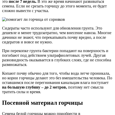
это
после 7 недель.
В это же время начинают развиваться
семена. Если не срезать горчицу до этого момента, ее будет
сложно вывести с участка.
Сидераты часто используют для обновления грунта. Это
дешевле и менее трудозатратно, чем внесение навоза. Многие
дачники не знают, что перекапывать почву вредно, а после
сидератов и вовсе не нужно.
При перекопке грунта бактерии попадают на поверхность и
погибают под действием ультрафиолетовых лучей. Другая
разновидность оказывается в глубоких слоях, где не способна
размножаться.
Копают почву обычно для того, чтобы вода легче проникала,
но корни горчицы делают это без вмешательства человека. По
оставшимся после перегнивания канальцам влага поступает
на большую глубину – до 2 метров,
поэтому нет смысла
тратить силы и время.
Посевной материал горчицы
Семена белой горчицы можно приобрести в