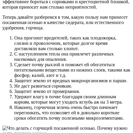
эффективнее бороться с сорняками и крестоцветной блошкой,
которая приносит нам столько неприятностей.
Теперь давайте разберемся в том, какую пользу нам принесет
посаженная осенью в качестве сидерата, или естественного
удобрения, горчица.
Она прогонит вредителей, таких как плодожорка,
слизни и проволочник, которые долгое время
доставляли вам столько хлопот.
С наступлением тепла она привлечет различных
насекомых для опыления.
Сделает почву рыхлой и поможет ей обогатиться
питательными веществами из нижних слоев, такими как
фосфор, калий, азот и т.д.
Защитит землю от вредных микроорганизмов и парши.
Не даст развиться сорнякам.
Защитит землю от промерзания.
Удержит влагу в почве благодаря своим длинным
корням, которые могут уходить вглубь аж на 3 метра.
Наконец, горчичная зелень очень быстро начинает
перегнивать, что позволяет ей в довольно короткие
сроки обогатить почву полезными микроэлементами.