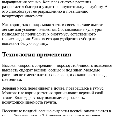
выращивания осенью. Корневая система растения
разрастается быстро и уходит на внушительную глубину. А
это способствует ее разрыхлению и повышению
воздухопроницаемости.
Как корни, так и надземная часть в своем составе имеют
легкие для усвоения вещества. Составляющие культуры
позволяет ее причислить к биогумусу естественного
происхождения. Чаще всего для удобрения субстрата
высевают белую горчицу.
Технология применения
Высокая скорость созревания, морозоустойчивость позволяют
высевать сидерат весной, осенью и под зиму. Молодые
растения не имеют плотных волокон, их скашивают перед
цветением.
Зеленая масса перегнивает в почве, превращаясь в гумус.
Мочковатые корни растения пронизывают верхний слой
земли. Благодаря этому повышается рыхлость,
воздухопроницаемость грунта.
Посеянные поздней осенью сидераты весной запахиваются в
почву. Это делается за 2-3 недели до основных посевов.