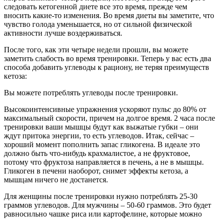
следовать кетогенной диете все это время, прежде чем
вносить какие-то изменения. Во время диеты вы заметите, что
чувство голода уменьшается, но от сильной физической
активности лучше воздерживаться.
После того, как эти четыре недели прошли, вы можете
заметить слабость во время тренировки. Теперь у вас есть два
способа добавить углеводы к рациону, не теряя преимуществ
кетоза:
Вы можете потреблять углеводы после тренировки
.
Высокоинтенсивные упражнения ускоряют пульс до 80% от
максимальный скорости, причем на долгое время. 2 часа после
тренировки ваши мышцы будут как выжатые губки – они
ждут притока энергии, то есть углеводов. Итак, сейчас –
хороший момент пополнить запас гликогена. В идеале это
должно быть что-нибудь крахмалистое, а не фруктовое,
потому что фруктоза направляется в печень, а не в мышцы.
Гликоген в печени наоборот, снимет эффекты кетоза, а
мышцам ничего не достанется.
Для женщины после тренировки нужно потреблять 25-30
граммов углеводов. Для мужчины – 50-60 граммов. Это будет
равносильно чашке риса или картофелине, которые можно