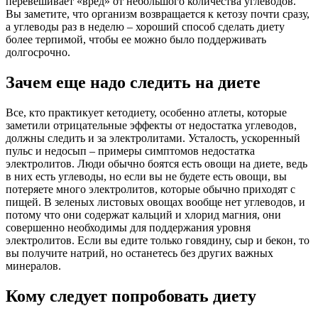
перевешивает «вред» от небольшого количества углеводов.
Вы заметите, что организм возвращается к кетозу почти сразу,
а углеводы раз в неделю – хороший способ сделать диету
более терпимой, чтобы ее можно было поддерживать
долгосрочно.
Зачем еще надо следить на диете
Все, кто практикует кетодиету, особенно атлеты, которые
заметили отрицательные эффекты от недостатка углеводов,
должны следить и за электролитами. Усталость, ускоренный
пульс и недосып – примеры симптомов недостатка
электролитов. Люди обычно боятся есть овощи на диете, ведь
в них есть углеводы, но если вы не будете есть овощи, вы
потеряете много электролитов, которые обычно приходят с
пищей. В зеленых листовых овощах вообще нет углеводов, и
потому что они содержат кальций и хлорид магния, они
совершенно необходимы для поддержания уровня
электролитов. Если вы едите только говядину, сыр и бекон, то
вы получите натрий, но останетесь без других важных
минералов.
Кому следует попробовать диету