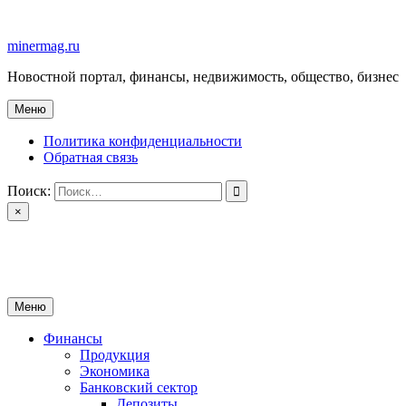
Перейти
к
minermag.ru
содержимому
Новостной портал, финансы, недвижимость, общество, бизнес
Меню
Политика конфиденциальности
Обратная связь
Поиск:
×
minermag.ru
Новостной портал, финансы, недвижимость, общество, бизнес
Меню
Финансы
Продукция
Экономика
Банковский сектор
Депозиты