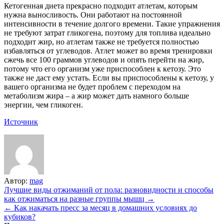
Кетогенная диета прекрасно подходит атлетам, которым
нужна выносливость. Они работают на постоянной
интенсивности в течение долгого времени. Такие упражнения
не требуют затрат гликогена, поэтому для топлива идеально
подходит жир, но атлетам также не требуется полностью
избавляться от углеводов. Атлет может во время тренировки
сжечь все 100 граммов углеводов и опять перейти на жир,
потому что его организм уже приспособлен к кетозу. Это
также не даст ему устать. Если вы приспособлены к кетозу, у
вашего организма не будет проблем с переходом на
метаболизм жира – а жир может дать намного больше
энергии, чем гликоген.
Источник
Автор:
mag
Навигация
Лучшие виды отжиманий от пола: разновидности и способы
как отжиматься на разные группы мышц →
по
← Как накачать пресс за месяц в домашних условиях до
записям
кубиков?