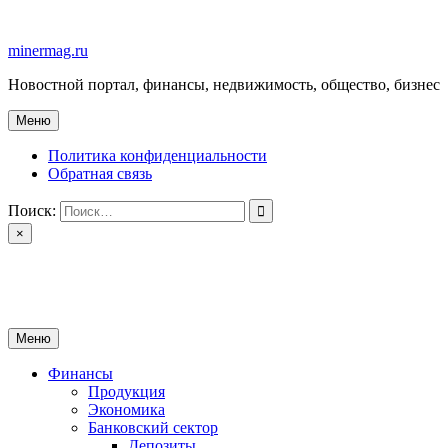
Перейти
к
minermag.ru
содержимому
Новостной портал, финансы, недвижимость, общество, бизнес
Меню
Политика конфиденциальности
Обратная связь
Поиск:
×
minermag.ru
Новостной портал, финансы, недвижимость, общество, бизнес
Меню
Финансы
Продукция
Экономика
Банковский сектор
Депозиты