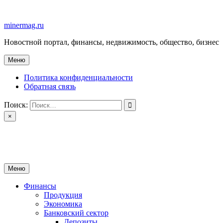
Перейти
к
minermag.ru
содержимому
Новостной портал, финансы, недвижимость, общество, бизнес
Меню
Политика конфиденциальности
Обратная связь
Поиск:
×
minermag.ru
Новостной портал, финансы, недвижимость, общество, бизнес
Меню
Финансы
Продукция
Экономика
Банковский сектор
Депозиты