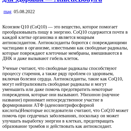
mag
05.08.2022
Коэнзим Q10 (CoQ10) — это вещество, которое помогает
преобразовывать пищу в энергию. CoQ10 содержится почти в
каждой клетке организма и является мощным
антиоксидантом. Антиоксиданты борются с повреждающими
частицами в организме, известными как свободные радикалы,
которые повреждают клеточные мембраны, вмешиваются в
ДНК и даже вызывают гибель клеток.
Ученые считают, что свободные радикалы способствуют
процессу старения, а также ряду проблем со здоровьем,
включая болезни сердца. Антиоксиданты, такие как CoQ10,
могут нейтрализовать свободные радикалы и могут
уменьшить или даже помочь предотвратить некоторые
повреждения, которые они вызывают. Убихинон (научное
название) принимает непосредственное участие в
формировании АТФ (аденозинтрифосфорной
кислоты)Некоторые исследователи считают, что CoQ10 может
помочь при сердечных заболеваниях, поскольку он может
улучшать выработку энергии в клетках, предотвращать
образование тромбов и действовать как антиоксидант.