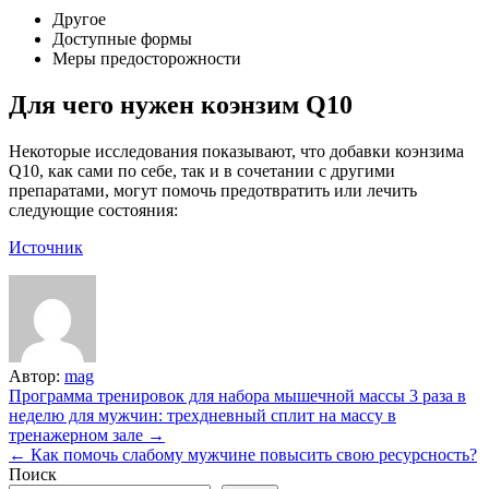
Другое
Доступные формы
Меры предосторожности
Для чего нужен коэнзим Q10
Некоторые исследования показывают, что добавки коэнзима
Q10, как сами по себе, так и в сочетании с другими
препаратами, могут помочь предотвратить или лечить
следующие состояния:
Источник
Автор:
mag
Навигация
Программа тренировок для набора мышечной массы 3 раза в
неделю для мужчин: трехдневный сплит на массу в
по
тренажерном зале →
записям
← Как помочь слабому мужчине повысить свою ресурсность?
Поиск