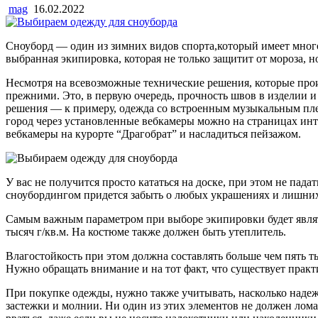
mag
16.02.2022
Сноуборд — один из зимних видов спорта,который имеет много 
выбранная экипировка, которая не только защитит от мороза, 
Несмотря на всевозможные технические решения, которые прои
прежними. Это, в первую очередь, прочность швов в изделии 
решения — к примеру, одежда со встроенным музыкальным плее
город через установленные вебкамеры можно на страницах ин
вебкамеры на курорте “Драгобрат” и насладиться пейзажом.
У вас не получится просто кататься на доске, при этом не пада
сноубордингом придется забыть о любых украшениях и лишних ак
Самым важным параметром при выборе экипировки будет являт
тысяч г/кв.м. На костюме также должен быть утеплитель.
Влагостойкость при этом должна составлять больше чем пять т
Нужно обращать внимание и на тот факт, что существует практ
При покупке одежды, нужно также учитывать, насколько надеж
застежки и молнии. Ни один из этих элементов не должен лома