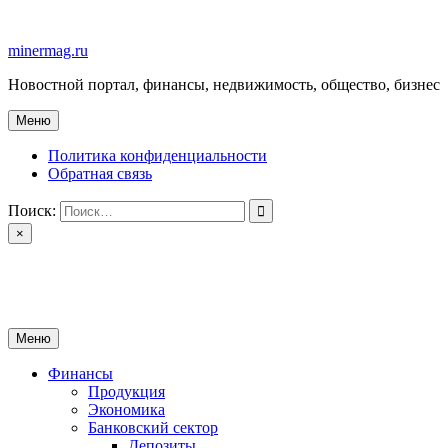
Перейти
к
minermag.ru
содержимому
Новостной портал, финансы, недвижимость, общество, бизнес
Меню
Политика конфиденциальности
Обратная связь
Поиск:
×
minermag.ru
Новостной портал, финансы, недвижимость, общество, бизнес
Меню
Финансы
Продукция
Экономика
Банковский сектор
Депозиты