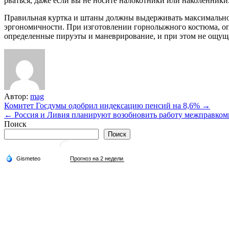
рваться, даже если вы не носите налокотники или наколенник
Правильная куртка и штаны должны выдерживать максимально 
эргономичности. При изготовлении горнолыжного костюма, опир
определенные пируэты и маневрирование, и при этом не ощущ
Автор:
mag
Навигация
Комитет Госдумы одобрил индексацию пенсий на 8,6% →
← Россия и Ливия планируют возобновить работу межправкоми
по
Поиск
записям
Поиск