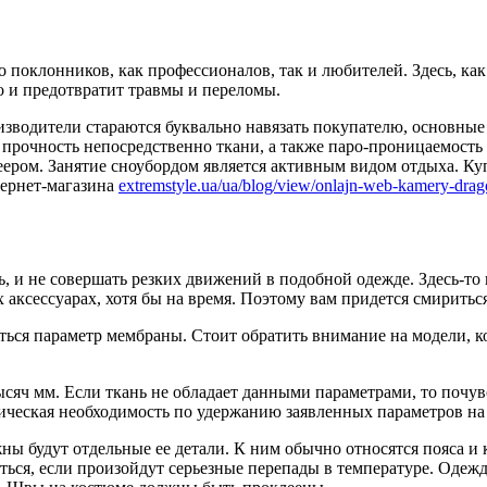
поклонников, как профессионалов, так и любителей. Здесь, как
но и предотвратит травмы и переломы.
зводители стараются буквально навязать покупателю, основные
и прочность непосредственно ткани, а также паро-проницаемост
ром. Занятие сноубордом является активным видом отдыха. Куп
тернет-магазина
extremstyle.ua/ua/blog/view/onlajn-web-kamery-drag
ть, и не совершать резких движений в подобной одежде. Здесь-то
сессуарах, хотя бы на время. Поэтому вам придется смириться с
ься параметр мембраны. Стоит обратить внимание на модели, к
ысяч мм. Если ткань не обладает данными параметрами, то почу
ическая необходимость по удержанию заявленных параметров на 
ны будут отдельные ее детали. К ним обычно относятся пояса и 
ться, если произойдут серьезные перепады в температуре. Одеж