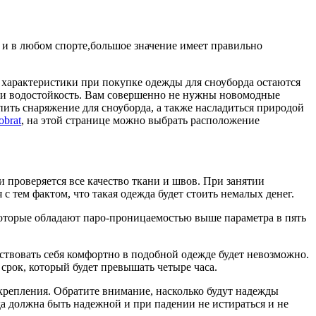
 и в любом спорте,большое значение имеет правильно
 характеристики при покупке одежды для сноуборда остаются
ь и водостойкость. Вам совершенно не нужны новомодные
ить снаряжение для сноуборда, а также насладиться природой
obrat
, на этой странице можно выбрать расположение
 и проверяется все качество ткани и швов. При занятии
 тем фактом, что такая одежда будет стоить немалых денег.
оторые обладают паро-проницаемостью выше параметра в пять
вствовать себя комфортно в подобной одежде будет невозможно.
срок, который будет превышать четыре часа.
крепления. Обратите внимание, насколько будут надежды
да должна быть надежной и при падении не истираться и не