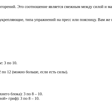
овторений. Это соотношение является смежным между силой и мас
репляющие, типа упражнений на пресс или поясницу. Вам же н
: 3 по 10.
2 по 12 (можно больше, если есть силы).
его блока): 3 по 8 – 10.
й» гриф): 3 по 8 – 10.