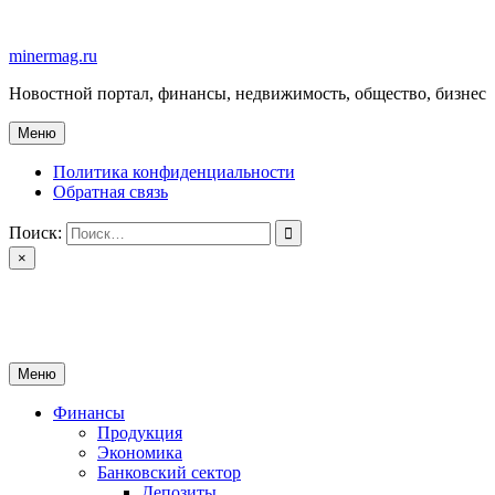
Перейти
к
minermag.ru
содержимому
Новостной портал, финансы, недвижимость, общество, бизнес
Меню
Политика конфиденциальности
Обратная связь
Поиск:
×
minermag.ru
Новостной портал, финансы, недвижимость, общество, бизнес
Меню
Финансы
Продукция
Экономика
Банковский сектор
Депозиты