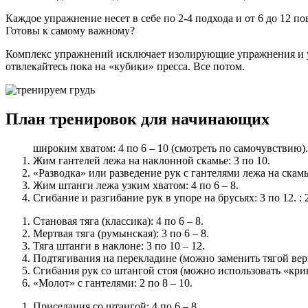
Каждое упражнение несет в себе по 2-4 подхода и от 6 до 12 п
Готовы к самому важному?
Комплекс упражнений исключает изолирующие упражнения и ук
отвлекайтесь пока на «кубики» пресса. Все потом.
План тренировок для начинающих
широким хватом: 4 по 6 – 10 (смотреть по самочувствию).
Жим гантелей лежа на наклонной скамье: 3 по 10.
«Разводка» или разведение рук с гантелями лежа на скамье
Жим штанги лежа узким хватом: 4 по 6 – 8.
Сгибание и разгибание рук в упоре на брусьях: 3 по 12. : 
Становая тяга (классика): 4 по 6 – 8.
Мертвая тяга (румынская): 3 по 6 – 8.
Тяга штанги в наклоне: 3 по 10 – 12.
Подтягивания на перекладине (можно заменить тягой верхн
Сгибания рук со штангой стоя (можно использовать «криво
«Молот» с гантелями: 2 по 8 – 10.
Приседания со штангой: 4 по 6 – 8.