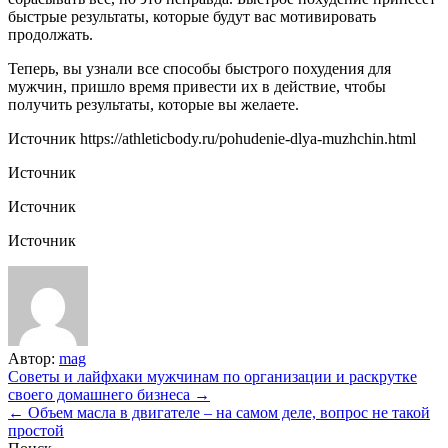
быстрые результаты, которые будут вас мотивировать
продолжать.
Теперь, вы узнали все способы быстрого похудения для
мужчин, пришло время привести их в действие, чтобы
получить результаты, которые вы желаете.
Источник
https://athleticbody.ru/pohudenie-dlya-muzhchin.html
Источник
Источник
Источник
Автор:
mag
Навигация
Советы и лайфхаки мужчинам по организации и раскрутке
своего домашнего бизнеса →
по
← Объем масла в двигателе – на самом деле, вопрос не такой
записям
простой