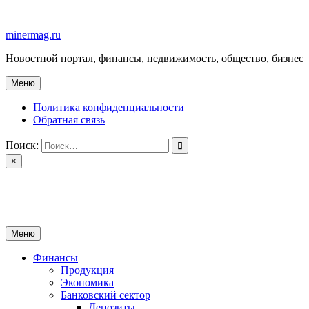
Перейти
к
minermag.ru
содержимому
Новостной портал, финансы, недвижимость, общество, бизнес
Меню
Политика конфиденциальности
Обратная связь
Поиск:
×
minermag.ru
Новостной портал, финансы, недвижимость, общество, бизнес
Меню
Финансы
Продукция
Экономика
Банковский сектор
Депозиты