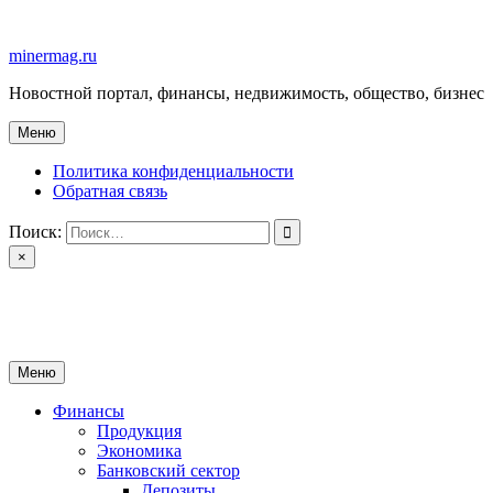
Перейти
к
minermag.ru
содержимому
Новостной портал, финансы, недвижимость, общество, бизнес
Меню
Политика конфиденциальности
Обратная связь
Поиск:
×
minermag.ru
Новостной портал, финансы, недвижимость, общество, бизнес
Меню
Финансы
Продукция
Экономика
Банковский сектор
Депозиты