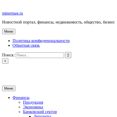
Перейти
к
minermag.ru
содержимому
Новостной портал, финансы, недвижимость, общество, бизнес
Меню
Политика конфиденциальности
Обратная связь
Поиск:
×
minermag.ru
Новостной портал, финансы, недвижимость, общество, бизнес
Меню
Финансы
Продукция
Экономика
Банковский сектор
Депозиты