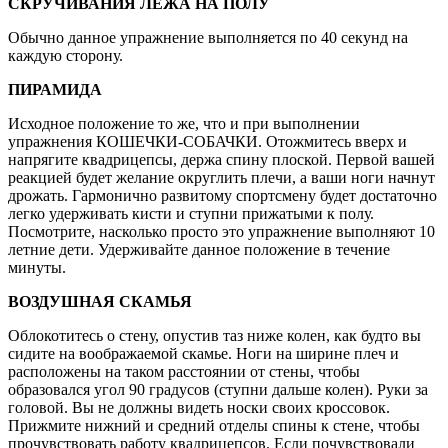
СКРУЧИВАНИЯ ЛЕЖА НА ПОЛУ
Обычно данное упражнение выполняется по 40 секунд на
каждую сторону.
ПИРАМИДА
Исходное положение то же, что и при выполнении
упражнения КОШЕЧКИ-СОБАЧКИ. Отожмитесь вверх и
напрягите квадрицепсы, держа спину плоской. Первой вашей
реакцией будет желание округлить плечи, а ваши ноги начнут
дрожать. Гармонично развитому спортсмену будет достаточно
легко удерживать кисти и ступни прижатыми к полу.
Посмотрите, насколько просто это упражнение выполняют 10
летние дети. Удерживайте данное положение в течение
минуты.
ВОЗДУШНАЯ СКАМЬЯ
Облокотитесь о стену, опустив таз ниже колен, как будто вы
сидите на воображаемой скамье. Ноги на ширине плеч и
расположены на таком расстоянии от стены, чтобы
образовался угол 90 градусов (ступни дальше колен). Руки за
головой. Вы не должны видеть носки своих кроссовок.
Прижмите нижний и средний отделы спины к стене, чтобы
прочувствовать работу квадрицепсов. Если почувствовали