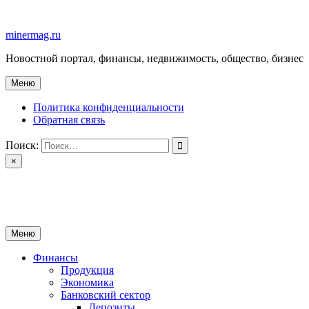
Перейти
к
minermag.ru
содержимому
Новостной портал, финансы, недвижимость, общество, бизнес
Меню
Политика конфиденциальности
Обратная связь
Поиск:
×
minermag.ru
Новостной портал, финансы, недвижимость, общество, бизнес
Меню
Финансы
Продукция
Экономика
Банковский сектор
Депозиты