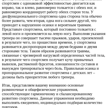
спортсмен с одинаковой эффективностью двигается как
вправо, так и влево, равномерно толкается с обеих ног, и
равномерно координирует работу обеих сторон тела. У
дисфункционального спортсмена одна сторона тела обычно
более развита, чем вторая, одна нога сильнее другой, что
приводит к нарушению осанки и вероятным травмам.
Представьте спортсмена, который постоянно толкается с
левой ноги и приземляется на левую ногу. Выполняя указания
тренера он совершает тысячи прыжков, ударов, приземлений
в результате чего, по прошествии времени, у спортсмена
развивается диспропорция между двумя бедрами и двумя
сторонами тела. Таким образом развиваются травмы,
связанные с чрезмерной нагрузкой определенных частей тела,
в результате чего спортсмен получает кучу привычных
вывихов, растяжений бурситов, изношенности суставов и
вынужден тренироваться через боль. Правильная осанка и
пропорциональное развитие спортсмена с детских лет –
должны быть приоритетом любого тренера.
Итак, представляем вашему вниманию основные
разминочные и общефизические упражнения,
способствующие гармоничному и сбалансированному
развитию спортсмена. Данные упражнения необходимо
выполнять ежедневно, индивидуально подбирая количество
повторов.