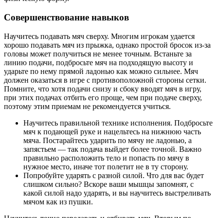
Совершенствование навыков
Научитесь подавать мяч сверху. Многим игрокам удается
хорошо подавать мяч из прыжка, однако простой бросок из-за
головы может получиться не менее точным. Встаньте за
линию подачи, подбросьте мяч на подходящую высоту и
ударьте по нему прямой ладонью как можно сильнее. Мяч
должен оказаться в игре с противоположной стороны сетки.
Помните, что хотя подачи снизу и сбоку вводят мяч в игру,
при этих подачах отбить его проще, чем при подаче сверху,
поэтому этим приемам не рекомендуется учиться.
Научитесь правильной технике исполнения. Подбросьте
мяч к подающей руке и нацельтесь на нижнюю часть
мяча. Постарайтесь ударить по мячу не ладонью, а
запястьем — так подача выйдет более точной. Важно
правильно расположить тело и попасть по мячу в
нужное место, иначе тот полетит не в ту сторону.
Попробуйте ударять с разной силой. Что для вас будет
слишком сильно? Вскоре ваши мышцы запомнят, с
какой силой надо ударять, и вы научитесь выстреливать
мячом как из пушки.