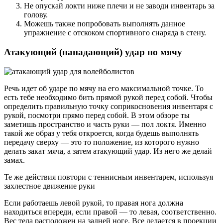
Не опускай локти ниже плечи и не заводи инвентарь за
голову.
Можешь также попробовать выполнять данное
упражнение с отскоком спортивного снаряда в стену.
Атакующий (нападающий) удар по мячу
Речь идет об ударе по мячу на его максимальной точке. То
есть тебе необходимо бить прямой рукой перед собой. Чтобы
определить правильную точку соприкосновения инвентаря с
рукой, посмотри прямо перед собой. В этом обзоре ты
заметишь пространство и часть руки — пол локтя. Именно
такой же образ у тебя откроется, когда будешь выполнять
передачу сверху — это то положение, из которого нужно
делать закат мяча, а затем атакующий удар. Из него же делай
замах.
Те же действия повтори с теннисным инвентарем, используя
захлестное движение руки
Если работаешь левой рукой, то правая нога должна
находиться впереди, если правой — то левая, соответственно.
Вес тела расположен на задней ноге. Все делается в проекции