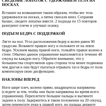
СВЕДЕНИЕ ЛОПАТОК С УДЕРЖАНИЕМ ТЕЛА НА
НОСКАХ
Встаньте на возвышение таким образом, чтобы вес тела
удерживался на носках, а пятки свисали вниз. Сохраняя
баланс, сведите лопатки вместе. 2 подхода по 15 повторов
разогреют плечи и улучшат осанку.
ПОДЪЕМ БЕДРА С ПОДДЕРЖКОЙ
Лягте на пол. Угол расположения бедер и колен равен 90
градусам. Возьмите правую ногу и положите ее на левое
бедро. Усилием мышц правой ноги, толкайте правое колено к
стене. Обычно данное упражнение выполняется в течение 40
секунд на каждую ногу. Обратите внимание, что у
большинства спортсменов одна сторона тела менее подвижна
чем другая и они будут пытаться отрывать таз и бедра от пола
компенсируя свою дисфункцию.
НАКЛОНЫ ВПЕРЕД
Ноги шире плеч, колени прямо, квадрицепсы напряжены
(следите за тем, чтобы они были напряжены во время всего
упражнения). Переплетите большие пальцы и вытяните
ладони к полу. Задержитесь в таком положении на 20 секунд,
затем перенесите руки к правой ноге, но пальцы держите