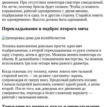
движения. При отсутствии инвентаря смастери самодельный.
Он легче, поэтому бросок будет сильнее. Чтобы усложнить
упражнение, работай одновременно с двумя мячами,
подбрасывая то в одну, то в другую сторону. Старайся ловить
их одновременно. Высота должна быть одинаковой.
Перекладывание и подброс второго мяча
Техника выполнения довольно проста: один мяч
подбрасываешь, а второй перекладываешь из руки сначала в
одну сторону, затем в другую. Можешь менять инвентарь по
объему. В дальнейшем с повышением мастерства, ты можешь
использовать три или четыре мяча разного диаметра.
Когда освоишь эту технику, начни ловить мяч тыльной
стороной кисти — он должен «догонять» ладонь,
сопровождая ее сверху вниз. Продолжай работать ногами.
Сначала попробуй выполнять элемент одной рукой, а затем
второй. После того, как доведешь все движения до
совершенства, переходи к более сложному варианту —
работай с маленьким мячом.
Удержание на прямых руках и перекатывание