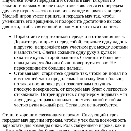
Научитесь точно передавать и отбивать мяч. Вторым по
важности навыком после подачи мяча является его передача
другому игроку — это позволит команде вырваться вперед.
Умелый игрок умеет принять и передать мяч так, чтобы
уменьшить его вращение, и подбросить достаточно высоко
для того, чтобы связующий игрок мог оказаться под ним.
Поработайте над техникой передачи и отбивания мяча.
Держите руки прямо перед собой, спрячьте одну ладонь
в другую, направляйте мяч участком рук между локтями
и запястьями. Слегка сожмите одну руку в кулак и
охватите кулак второй ладонью. Соедините большие
пальцы так, чтобы они были повернуты от вас. Не
перекрещивайте большие пальцы.
Отбивая мяч, старайтесь сделать так, чтобы он попал по
внутренней части предплечья. Поначалу будет больно,
но такая постановка рук позволит вам получить
плоскую поверхность, от которой мяч будет с легкостью
отскакивать. Потренируйтесь с партнером подавать мяч
друг другу, стараясь попадать по мячу одной и той же
частью руки каждый раз. Сетка вам не потребуется.
Станьте хорошим связующим игроком. Связующий игрок
передает мяч другим игрокам, чтобы у тех была возможность
заработать для команды очки. Роль связующего игрока, как и
в баскетболе или футболе, заключается в том, чтобы дать