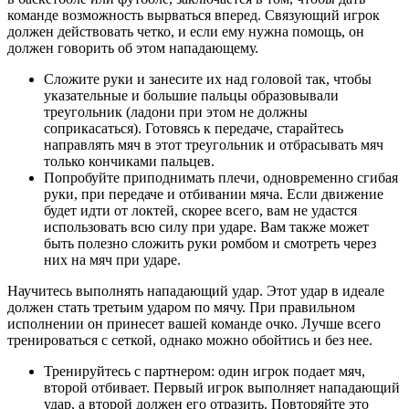
команде возможность вырваться вперед. Связующий игрок
должен действовать четко, и если ему нужна помощь, он
должен говорить об этом нападающему.
Сложите руки и занесите их над головой так, чтобы
указательные и большие пальцы образовывали
треугольник (ладони при этом не должны
соприкасаться). Готовясь к передаче, старайтесь
направлять мяч в этот треугольник и отбрасывать мяч
только кончиками пальцев.
Попробуйте приподнимать плечи, одновременно сгибая
руки, при передаче и отбивании мяча. Если движение
будет идти от локтей, скорее всего, вам не удастся
использовать всю силу при ударе. Вам также может
быть полезно сложить руки ромбом и смотреть через
них на мяч при ударе.
Научитесь выполнять нападающий удар. Этот удар в идеале
должен стать третьим ударом по мячу. При правильном
исполнении он принесет вашей команде очко. Лучше всего
тренироваться с сеткой, однако можно обойтись и без нее.
Тренируйтесь с партнером: один игрок подает мяч,
второй отбивает. Первый игрок выполняет нападающий
удар, а второй должен его отразить. Повторяйте это