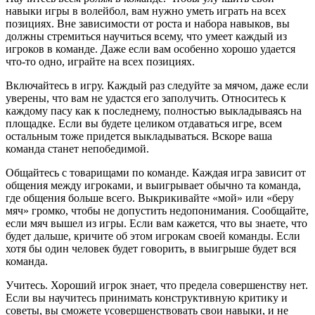
навыки игры в волейбол, вам нужно уметь играть на всех
позициях. Вне зависимости от роста и набора навыков, вы
должны стремиться научиться всему, что умеет каждый из
игроков в команде. Даже если вам особенно хорошо удается
что-то одно, играйте на всех позициях.
Включайтесь в игру. Каждый раз следуйте за мячом, даже если
уверены, что вам не удастся его заполучить. Относитесь к
каждому пасу как к последнему, полностью выкладываясь на
площадке. Если вы будете целиком отдаваться игре, всем
остальным тоже придется выкладываться. Вскоре ваша
команда станет непобедимой.
Общайтесь с товарищами по команде. Каждая игра зависит от
общения между игроками, и выигрывает обычно та команда,
где общения больше всего. Выкрикивайте «мой» или «беру
мяч» громко, чтобы не допустить недопонимания. Сообщайте,
если мяч вышел из игры. Если вам кажется, что вы знаете, что
будет дальше, кричите об этом игрокам своей команды. Если
хотя бы один человек будет говорить, в выигрыше будет вся
команда.
Учитесь. Хороший игрок знает, что предела совершенству нет.
Если вы научитесь принимать конструктивную критику и
советы, вы сможете усовершенствовать свои навыки, и не