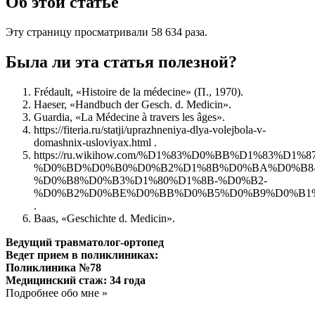
Об этой статье
Эту страницу просматривали 58 634 раза.
Была ли эта статья полезной?
Frédault, «Histoire de la médecine» (П., 1970).
Haeser, «Handbuch der Gesch. d. Medicin».
Guardia, «La Médecine à travers les âges».
https://fiteria.ru/statji/uprazhneniya-dlya-volejbola-v-
domashnix-usloviyax.html .
https://ru.wikihow.com/%D1%83%D0%BB%D1%83%D
%D0%BD%D0%B0%D0%B2%D1%8B%D0%BA%D0%B8
%D0%B8%D0%B3%D1%80%D1%8B-%D0%B2-
%D0%B2%D0%BE%D0%BB%D0%B5%D0%B9%D0%B1
.
Baas, «Geschichte d. Medicin».
Ведущий травматолог-ортопед
Ведет прием в поликлиниках:
Поликлиника №78
Медицинский стаж: 34 года
Подробнее обо мне »