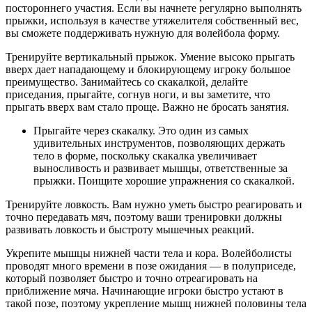
постороннего участия. Если вы начнете регулярно выполнять
прыжки, используя в качестве утяжелителя собственный вес,
вы сможете поддерживать нужную для волейбола форму.
Тренируйте вертикальный прыжок. Умение высоко прыгать
вверх дает нападающему и блокирующему игроку большое
преимущество. Занимайтесь со скакалкой, делайте
приседания, прыгайте, согнув ноги, и вы заметите, что
прыгать вверх вам стало проще. Важно не бросать занятия.
Прыгайте через скакалку. Это один из самых
удивительных инструментов, позволяющих держать
тело в форме, поскольку скакалка увеличивает
выносливость и развивает мышцы, ответственные за
прыжки. Поищите хорошие упражнения со скакалкой.
Тренируйте ловкость. Вам нужно уметь быстро реагировать и
точно передавать мяч, поэтому ваши тренировки должны
развивать ловкость и быстроту мышечных реакций.
Укрепите мышцы нижней части тела и кора. Волейболисты
проводят много времени в позе ожидания — в полуприседе,
который позволяет быстро и точно отреагировать на
приближение мяча. Начинающие игроки быстро устают в
такой позе, поэтому укрепление мышц нижней половины тела