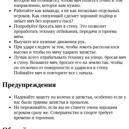
которой вы отбиваете), чтобы мяч полетел точно в том
направлении, которое вам нужно.
Работайте как команда, а не как несколько отдельных
игроков. Как связующий сделает хороший подбор и
забьет мяч без хорошего паса?
Попробуйте бросать мяч в стену. Это позволит
проработать технику отбивания, передачи и приема
мяча.
Выучите все нужные движения рук.
При ударе следите за тем, чтобы локоть располагался
высоко и чтобы по мячу ударяло запястье.
Лучше всего отрабатывать технику на улице, бросая мяч
в стену. Возьмите мяч, бросьте его на землю так, чтобы
он отскочил от поверхности и ударился в стену.
Поймайте мяч и повторите все с начала.
Предупреждения
Надевайте защиту на колени и запястья, особенно если у
вас были травмы запястья в прошлом.
Не переживайте, если вы не станете очень хорошим
игроком сразу же. Совершенство в спорте требует
времени и терпения.