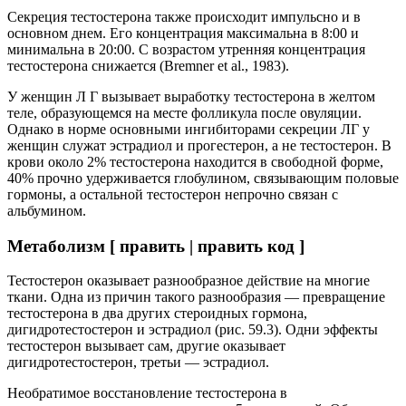
Секреция тестостерона также происходит импульсно и в
основном днем. Его концентрация максимальна в 8:00 и
минимальна в 20:00. С возрастом утренняя концентрация
тестостерона снижается (Bremner et al., 1983).
У женщин Л Г вызывает выработку тестостерона в желтом
теле, образующемся на месте фолликула после овуляции.
Однако в норме основными ингибиторами секреции ЛГ у
женщин служат эстрадиол и прогестерон, а не тестостерон. В
крови около 2% тестостерона находится в свободной форме,
40% прочно удерживается глобулином, связывающим половые
гормоны, а остальной тестостерон непрочно связан с
альбумином.
Метаболизм [ править | править код ]
Тестостерон оказывает разнообразное действие на многие
ткани. Одна из причин такого разнообразия — превращение
тестостерона в два других стероидных гормона,
дигидротестостерон и эстрадиол (рис. 59.3). Одни эффекты
тестостерон вызывает сам, другие оказывает
дигидротестостерон, третьи — эстрадиол.
Необратимое восстановление тестостерона в