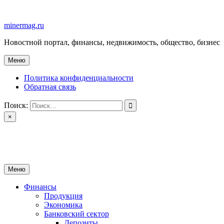
Перейти
к
minermag.ru
содержимому
Новостной портал, финансы, недвижимость, общество, бизнес
Меню
Политика конфиденциальности
Обратная связь
Поиск:
×
minermag.ru
Новостной портал, финансы, недвижимость, общество, бизнес
Меню
Финансы
Продукция
Экономика
Банковский сектор
Депозиты