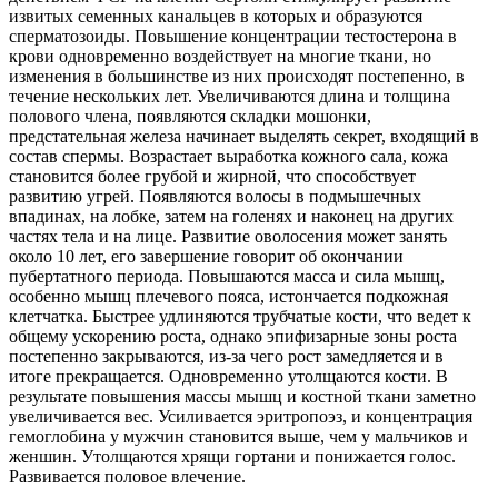
извитых семенных канальцев в которых и образуются
сперматозоиды. Повышение концентрации тестостерона в
крови одновременно воздействует на многие ткани, но
изменения в большинстве из них происходят постепенно, в
течение нескольких лет. Увеличиваются длина и толщина
полового члена, появляются складки мошонки,
предстательная железа начинает выделять секрет, входящий в
состав спермы. Возрастает выработка кожного сала, кожа
становится более грубой и жирной, что способствует
развитию угрей. Появляются волосы в подмышечных
впадинах, на лобке, затем на голенях и наконец на других
частях тела и на лице. Развитие оволосения может занять
около 10 лет, его завершение говорит об окончании
пубертатного периода. Повышаются масса и сила мышц,
особенно мышц плечевого пояса, истончается подкожная
клетчатка. Быстрее удлиняются трубчатые кости, что ведет к
общему ускорению роста, однако эпифизарные зоны роста
постепенно закрываются, из-за чего рост замедляется и в
итоге прекращается. Одновременно утолщаются кости. В
результате повышения массы мышц и костной ткани заметно
увеличивается вес. Усиливается эритропоэз, и концентрация
гемоглобина у мужчин становится выше, чем у мальчиков и
женшин. Утолщаются хрящи гортани и понижается голос.
Развивается половое влечение.