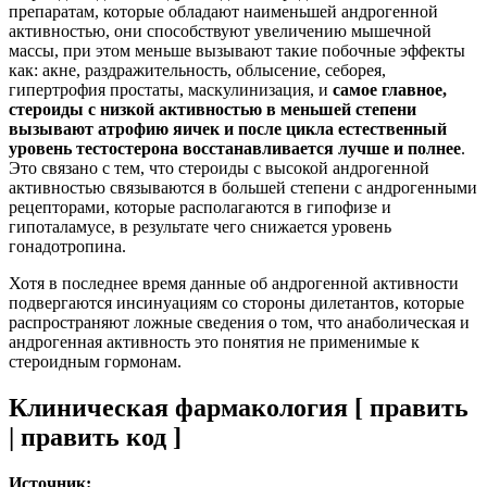
препаратам, которые обладают наименьшей андрогенной
активностью, они способствуют увеличению мышечной
массы, при этом меньше вызывают такие побочные эффекты
как: акне, раздражительность, облысение, себорея,
гипертрофия простаты, маскулинизация, и
самое главное,
стероиды с низкой активностью в меньшей степени
вызывают атрофию яичек и после цикла естественный
уровень тестостерона восстанавливается лучше и полнее
.
Это связано с тем, что стероиды с высокой андрогенной
активностью связываются в большей степени с андрогенными
рецепторами, которые располагаются в гипофизе и
гипоталамусе, в результате чего снижается уровень
гонадотропина.
Хотя в последнее время данные об андрогенной активности
подвергаются инсинуациям со стороны дилетантов, которые
распространяют ложные сведения о том, что анаболическая и
андрогенная активность это понятия не применимые к
стероидным гормонам.
Клиническая фармакология [ править
| править код ]
Источник: