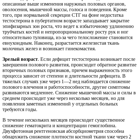
описанные выше изменения наружных половых органов,
оволосения, мышечной массы, голоса и поведения. Кроме
того, при нормальной секреции СТГ на фоне недостатка
тестостерона в пубертатном возрасте запаздывает закрытие
эпифизарных зон роста, что ведет к избыточному удлинению
трубчатых костей и непропорциональному росту рук и ног
относительно туловища, из-за чего телосложение становится
евнухоидным. Наконец, разрастается железистая ткань
молочных желез и возникает гинекомастия.
Зрелый возраст
. Если дефицит тестостерона возникает после
завершения полового развития, происходит обратное развитие
вторичных половых признаков, причем выраженность этого
процесса зависит от степени и длительности дефицита. В
тяжелых случаях уже через 1—2 нед наблюдается снижение
полового влечения и работоспособности, другие симптомы
развиваются медленнее. Снижение мышечной массы и силы в
среднем происходит уже через несколько месяцев, но для
появления заметных изменений у отдельных больных
требуются годы.
В течение нескольких месяцев происходит существенное
снижение гематокрита и концентрации гемоглобина.
Двухфотонная рентгеновская абсорбциометрия способна
обнаружить снижение плотности костной ткани уже через 2