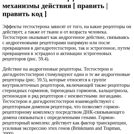
механизмы действия [ править |
править код ]
Эффекты тестостерона зависят от того, на какие рецепторы он
действует, а также от ткани и от возраста человека.
Тестостерон оказывает как андрогенное действие, связываясь
с андрогеновыми рецепторами напрямую или после
превращения в дигидротестостерон, так и эстрогенное, путем
превращения в эстрадиол и активации эстрогеновых
рецепторов (рис. 59.4).
Действие на андрогеновые рецепторы. Тестостерон и
дигидротестостерон стимулируют одни и те же андрогеновые
рецепторы (рис. 59.5), которые относятся к группе
внутриклеточных рецепторов, включающей также рецепторы
стероидных гормонов, тиреоидных гормонов, кальцитриола,
ретиноидов и ряд рецепторов с неизвестными лигандами.
Тестостерон и дигидротестостерон взаимодействуют с
рецепторным доменом рецептора, что позволяет гормон-
рецепторному комплексу посредством ДНК-связывающего
домена связываться с определенными генами. Гормон-
рецепторный комплекс действует как фактор транскрипции,
усиливая экспрессию этих генов (Brinkmann and Trapman,
2000).