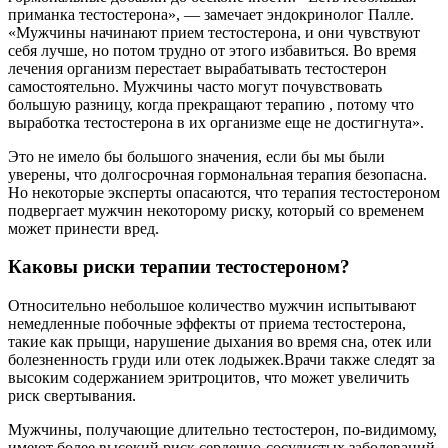
приманка тестостерона», — замечает эндокринолог Палле.
«Мужчины начинают прием тестостерона, и они чувствуют
себя лучше, но потом трудно от этого избавиться. Во время
лечения организм перестает вырабатывать тестостерон
самостоятельно. Мужчины часто могут почувствовать
большую разницу, когда прекращают терапию , потому что
выработка тестостерона в их организме еще не достигнута».
Это не имело бы большого значения, если бы мы были
уверены, что долгосрочная гормональная терапия безопасна.
Но некоторые эксперты опасаются, что терапия тестостероном
подвергает мужчин некоторому риску, который со временем
может принести вред.
Каковы риски терапии тестостероном?
Относительно небольшое количество мужчин испытывают
немедленные побочные эффекты от приема тестостерона,
такие как прыщи, нарушение дыхания во время сна, отек или
болезненность груди или отек лодыжек.Врачи также следят за
высоким содержанием эритроцитов, что может увеличить
риск свертывания.
Мужчины, получающие длительно тестостерон, по-видимому,
имеют более высокий риск сердечно-сосудистых заболеваний,