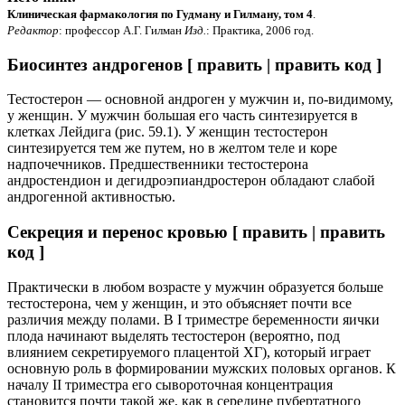
Клиническая фармакология по Гудману и Гилману, том 4
.
Редактор
: профессор А.Г. Гилман
Изд.
: Практика, 2006 год.
Биосинтез андрогенов [ править | править код ]
Тестостерон — основной андроген у мужчин и, по-видимому,
у женщин. У мужчин большая его часть синтезируется в
клетках Лейдига (рис. 59.1). У женщин тестостерон
синтезируется тем же путем, но в желтом теле и коре
надпочечников. Предшественники тестостерона
андростендион и дегидроэпиандростерон обладают слабой
андрогенной активностью.
Секреция и перенос кровью [ править | править
код ]
Практически в любом возрасте у мужчин образуется больше
тестостерона, чем у женщин, и это объясняет почти все
различия между полами. В I триместре беременности яички
плода начинают выделять тестостерон (вероятно, под
влиянием секретируемого плацентой ХГ), который играет
основную роль в формировании мужских половых органов. К
началу II триместра его сывороточная концентрация
становится почти такой же, как в середине пубертатного