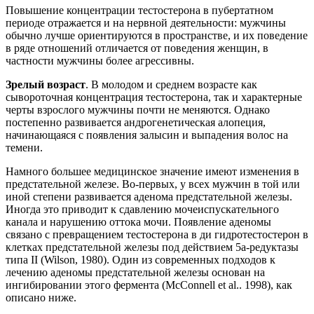
Повышение концентрации тестостерона в пубертатном
периоде отражается и на нервной деятельности: мужчины
обычно лучше ориентируются в пространстве, и их поведение
в ряде отношений отличается от поведения женщин, в
частности мужчины более агрессивны.
Зрелый возраст
. В молодом и среднем возрасте как
сывороточная концентрация тестостерона, так и характерные
черты взрослого мужчины почти не меняются. Однако
постепенно развивается андрогенетическая алопеция,
начинающаяся с появления залысин и выпадения волос на
темени.
Намного большее медицинское значение имеют изменения в
предстательной железе. Во-первых, у всех мужчин в той или
иной степени развивается аденома предстательной железы.
Иногда это приводит к сдавлению мочеиспускательного
канала и нарушению оттока мочи. Появление аденомы
связано с превращением тестостерона в ди гидротестостерон в
клетках предстательной железы под действием 5а-редуктазы
типа II (Wilson, 1980). Один из современных подходов к
лечению аденомы предстательной железы основан на
ингибировании этого фермента (McConnell et al.. 1998), как
описано ниже.