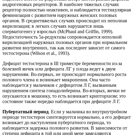
андрогеновых рецепторов. В наиболее тяжелых случаях
рецептор полностью неактивен, и наблюдается тестикулярная
феминизация с развитием наружных женских половых
органов. В среднетяжелых случаях происходит их неполная
вирилизация; в легких случаях нарушается лишь
сперматогенез у взрослых (McPhaul and Griffin, 1999).
Недостаточность 5а-редуктазы сопровождается неполной
вирилизацией наружных половых органов при нормальном
развитии внутренних, так как последнее зависит от самого
тестостерона (Wilson et al., 1993).
Дефицит тестостерона в III триместре беременности из-за
болезней яичек или дефицита ЛГ у плода ведет к двум
нарушениям. Во-первых, не происходит нормального роста
полового члена и возникает микропения. Она часто
наблюдается у мальчиков с дефицитом Л Г, вызванным
нарушением синтеза гонадолиберина. Во-вторых, яички не
опускаются в мошонку, то есть возникает крипторхизм; это
состояние также нередко наблюдается при дефиците Л Г.
Пубертатный период
. Если у мальчика во внутриутробном
периоде тестостерон синтезируется нормально, а его дефицит
возникает до наступления пубертатного периода, то
наблюдается задержка полового развития. В зависимости от
степени дефицита в той или иной мере замедляются