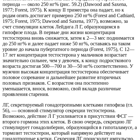
периода — около 250 нг% (рис. 59.2) (Dawood and Saxena,
1977; Forest, 1975). К концу II триместра она падает, но к
родам опять достигает примерно 250 нг% (Forest and Cathiard,
1975; Forest, 1975; Dawood and Saxena, 1977), возможно, за
счет стимуляции клеток Лейдига Л Г, образующимся в
гипофизе плода. В первые дни жизни концентрация
тестостерона вновь снижается, затем к 2—3 мес поднимается
до 250 нг% и далее падает ниже 50 нг%, оставаясь на таком
уровне до начала пубертатного периода (Forest, 1975), С 12—
17 лет концентрация тестостерона у мальчиков возрастает
значительно сильнее, чем у девочек, к концу подросткового
возраста достигая 500—700 и 30—50 нг% соответственно. У
мужчин высокая концентрация тестостерона обеспечивает
половое созревание и дальнейшее развитие вторичных
половых признаков. С возрастом она постепенно
уменьшается, внося, возможно, свой вкладв различные
проявления старения.
ЛГ, секретируемый гонадотропными клетками гипофиза (гл.
56), — основной стимулятор секреции тестостерона.
Возможно, действие Л Г усиливается в присутствии ФСГ —
второго гормона этих клеток. В свою очередь, секрецию ЛГ
стимулирует гонадолиберин, образующийся в гипоталамусе, а
тормозит тестостерон, который напрямую действует на
гонадотропные клетки. Секреция ЛГ происходит импульсно,