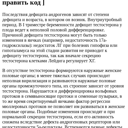
править код ]
Последствия дефицита андрогенов зависят от степени
дефицита и возраста, в котором он возник. Внутриутробный
период. В I триместре беременности дефицит тестостерона у
плода ведет к неполной половой дифференцировке.
Причиной дефицита тестостерона могут быть только
изменения в яичках (например, недостаточность 17а-
гидроксилазы): недостаток ЛГ при болезнях гипофиза или
гипоталамуса на этой стадии развития не приводит к
дефициту тестостерона, так как вначале секрецию
тестостерона клетками Лейдига регулирует ХГ.
В отсутствие тестостерона формируются наружные женские
половые органы; в менее тяжелых случаях происходит
неполная вирилизация и развиваются наружные половые
органы промежуточного типа, их строение зависит от уровня
тестостерона. Нарушается и дифференцировка вольфовых
протоков в семявыносящие протоки и семенные пузырьки, в
то же время секретируемый яичками фактор регрессии
мюллеровых протоков не позволяет им развиваться в женские
половые органы. Подобные изменения происходят и при
нормальной секреции тестостерона, если его активность
снижена вследствие дефекта андрогеновых рецепторов или
недостаточности 5а-редуктазы. Встречаются разные дефекты