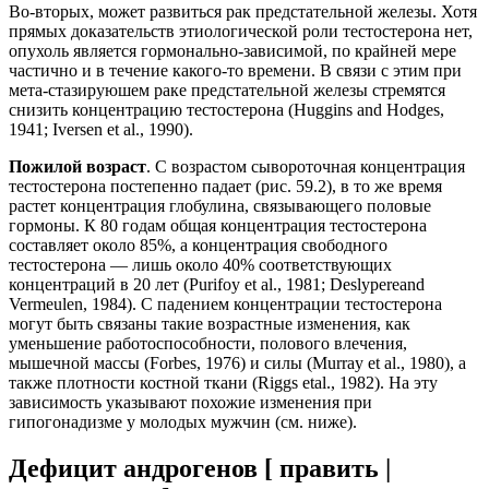
Во-вторых, может развиться рак предстательной железы. Хотя
прямых доказательств этиологической роли тестостерона нет,
опухоль является гормонально-зависимой, по крайней мере
частично и в течение какого-то времени. В связи с этим при
мета-стазируюшем раке предстательной железы стремятся
снизить концентрацию тестостерона (Huggins and Hodges,
1941; Iversen et al., 1990).
Пожилой возраст
. С возрастом сывороточная концентрация
тестостерона постепенно падает (рис. 59.2), в то же время
растет концентрация глобулина, связывающего половые
гормоны. К 80 годам общая концентрация тестостерона
составляет около 85%, а концентрация свободного
тестостерона — лишь около 40% соответствующих
концентраций в 20 лет (Purifoy et al., 1981; Deslypereand
Vermeulen, 1984). С падением концентрации тестостерона
могут быть связаны такие возрастные изменения, как
уменьшение работоспособности, полового влечения,
мышечной массы (Forbes, 1976) и силы (Murray et al., 1980), а
также плотности костной ткани (Riggs etal., 1982). На эту
зависимость указывают похожие изменения при
гипогонадизме у молодых мужчин (см. ниже).
Дефицит андрогенов [ править |