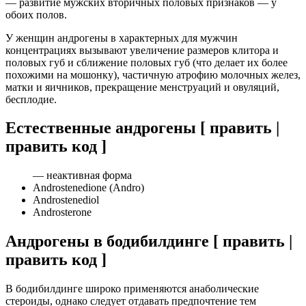
— развитие мужских вторичных половых признаков — у
обоих полов.
У женщин андрогены в характерных для мужчин
концентрациях вызывают увеличение размеров клитора и
половых губ и сближение половых губ (что делает их более
похожими на мошонку), частичную атрофию молочных желез,
матки и яичников, прекращение менструаций и овуляций,
бесплодие.
Естественные андрогены [ править |
править код ]
— неактивная форма
Androstenedione (Andro)
Androstenediol
Androsterone
Андрогены в бодибилдинге [ править |
править код ]
В бодибилдинге широко применяются анаболические
стероиды, однако следует отдавать предпочтение тем