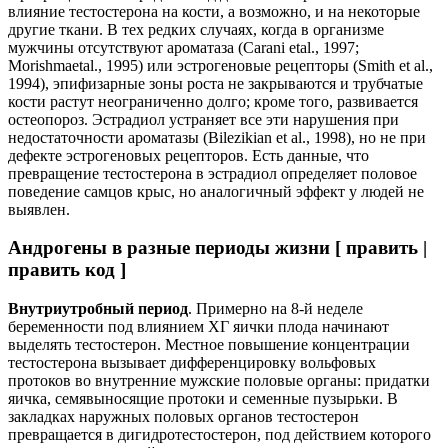
влияние тестостерона на кости, а возможно, и на некоторые
другие ткани. В тех редких случаях, когда в организме
мужчины отсутствуют ароматаза (Carani etal., 1997;
Morishmaetal., 1995) или эстрогеновые рецепторы (Smith et al.,
1994), эпифизарные зоны роста не закрываются и трубчатые
кости растут неограниченно долго; кроме того, развивается
остеопороз. Эстрадиол устраняет все эти нарушения при
недостаточности ароматазы (Bilezikian et al., 1998), но не при
дефекте эстрогеновых рецепторов. Есть данные, что
превращение тестостерона в эстрадиол определяет половое
поведение самцов крыс, но аналогичный эффект у людей не
выявлен.
Андрогены в разные периоды жизни [ править |
править код ]
Внутриутробный период
. Примерно на 8-й неделе
беременности под влиянием ХГ яички плода начинают
выделять тестостерон. Местное повышение концентрации
тестостерона вызывает дифференцировку вольфовых
протоков во внутренние мужские половые органы: придатки
яичка, семявыносящие протоки и семенные пузырьки. В
закладках наружных половых органов тестостерон
превращается в дигидротестостерон, под действием которого