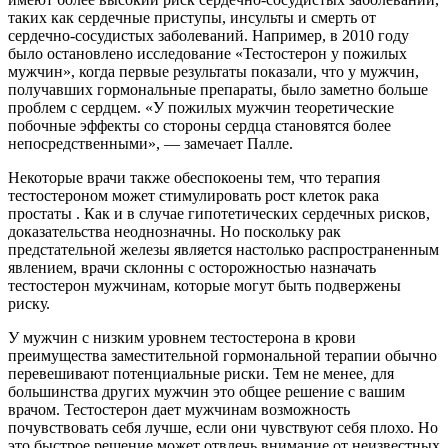
таких как сердечные приступы, инсульты и смерть от
сердечно-сосудистых заболеваний. Например, в 2010 году
было остановлено исследование «Тестостерон у пожилых
мужчин», когда первые результаты показали, что у мужчин,
получавших гормональные препараты, было заметно больше
проблем с сердцем. «У пожилых мужчин теоретические
побочные эффекты со стороны сердца становятся более
непосредственными», — замечает Палле.
Некоторые врачи также обеспокоены тем, что терапия
тестостероном может стимулировать рост клеток рака
простаты . Как и в случае гипотетических сердечных рисков,
доказательства неоднозначны. Но поскольку рак
предстательной железы является настолько распространенным
явлением, врачи склонны с осторожностью назначать
тестостерон мужчинам, которые могут быть подвержены
риску.
У мужчин с низким уровнем тестостерона в крови
преимущества заместительной гормональной терапии обычно
перевешивают потенциальные риски. Тем не менее, для
большинства других мужчин это общее решение с вашим
врачом. Тестостерон дает мужчинам возможность
почувствовать себя лучше, если они чувствуют себя плохо. Но
это быстрое решение может отвлечь внимание от неизвестных