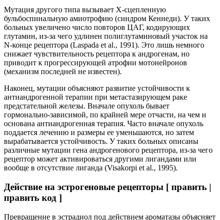
Мутация другого типа вызывает Х-сцепленную
бульбоспинальную амиотрофию (синдром Кеннеди). У таких
больных увеличено число повторов ЦАГ, кодирующих
глутамин, из-за чего удлинен полиглутаминовый участок на
N-конце рецептора (Laspada et al., 1991). Это лишь немного
снижает чувствительность рецептора к андрогенам, но
приводит к прогрессирующей атрофии мотонейронов
(механизм последней не известен).
Наконец, мутации объясняют развитие устойчивости к
антиандрогенной терапии при метастазирующем раке
предстательной железы. Вначале опухоль бывает
гормонально-зависимой, по крайней мере отчасти, на чем и
основана антиандрогенная терапия. Часто вначале опухоль
поддается лечению и размеры ее уменьшаются, но затем
вырабатывается устойчивость. У таких больных описаны
различные мутации гена андрогенового рецептора, из-за чего
рецептор может активироваться другими лигандами или
вообще в отсутствие лиганда (Visakorpi et al., 1995).
Действие на эстрогеновые рецепторы [ править |
править код ]
Превращение в эстрадиол под действием ароматазы объясняет