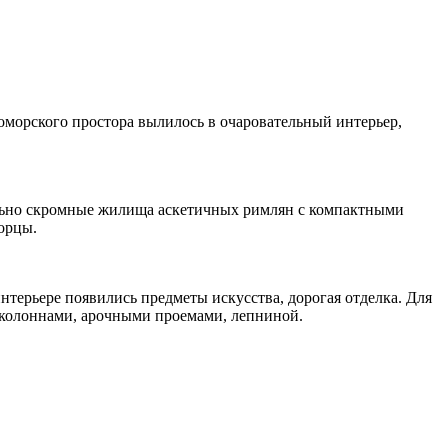
морского простора вылилось в очаровательный интерьер,
вольно скромные жилища аскетичных римлян с компактными
орцы.
терьере появились предметы искусства, дорогая отделка. Для
уколоннами, арочными проемами, лепниной.