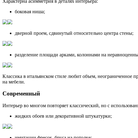
Характерна асимметрия в деталях интерьера:
боковая ниша;
дверной проем, сдвинутый относительно центра стены;
разделение площади арками, колоннами на неравноценны
Классика в итальянском стиле любит объем, неограниченное п
на мебели.
Современный
Интерьер во многом повторяет классический, но с использова
жидких обоев или декоративной штукатурки;
имитации фресок, бруса на потолке;