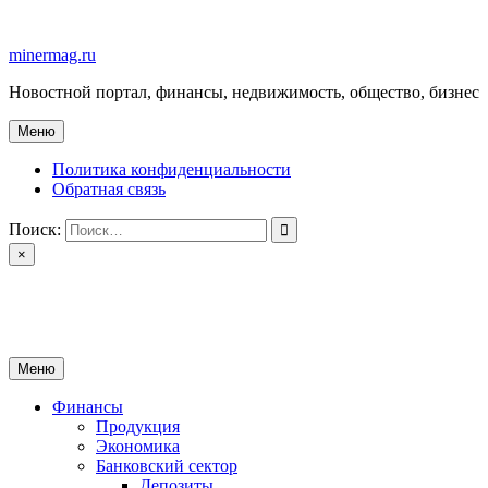
Перейти
к
minermag.ru
содержимому
Новостной портал, финансы, недвижимость, общество, бизнес
Меню
Политика конфиденциальности
Обратная связь
Поиск:
×
minermag.ru
Новостной портал, финансы, недвижимость, общество, бизнес
Меню
Финансы
Продукция
Экономика
Банковский сектор
Депозиты