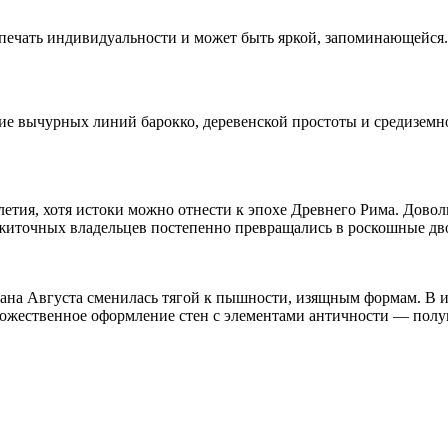
 печать индивидуальности и может быть яркой, запоминающейся.
ие вычурных линий барокко, деревенской простоты и средиземно
олетия, хотя истоки можно отнести к эпохе Древнего Рима. До
житочных владельцев постепенно превращались в роскошные дв
ана Августа сменилась тягой к пышности, изящным формам. В ин
удожественное оформление стен с элементами античности — пол