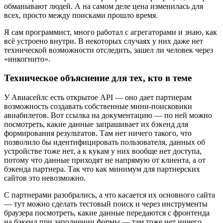
обманывают людей. А на самом деле цена изменилась для
всех, просто между поисками прошло время.
Я сам программист, много работал с агрегаторами и знаю, как
всё устроено внутри. В некоторых случаях у них даже нет
технической возможности отследить, зашел ли человек через
«инкогнито».
Техническое объяснение для тех, кто в теме
У Авиасейлс есть открытое API — оно дает партнерам
возможность создавать собственные мини-поисковики
авиабилетов. Вот ссылка на документацию — по ней можно
посмотреть, какие данные запрашивает их бэкенд для
формирования результатов. Там нет ничего такого, что
позволило бы идентифицировать пользователя, данных об
устройстве тоже нет, а к кукам у них вообще нет доступа,
потому что данные приходят не напрямую от клиента, а от
бэкенда партнера. Так что как минимум для партнерских
сайтов это невозможно.
С партнерами разобрались, а что касается их основного сайта
— тут можно сделать тестовый поиск и через инструменты
браузера посмотреть, какие данные передаются с фронтенда
на бэкенд при заполнении формы — там тоже нет ничего