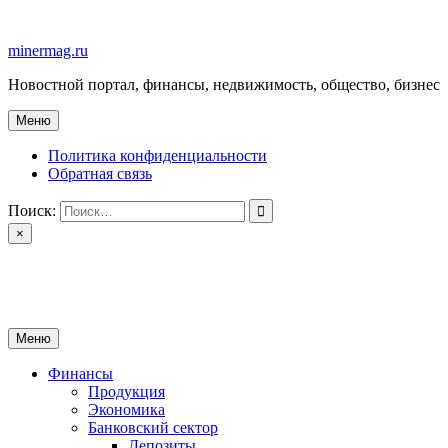
Перейти
к
minermag.ru
содержимому
Новостной портал, финансы, недвижимость, общество, бизнес
Меню
Политика конфиденциальности
Обратная связь
Поиск:
×
minermag.ru
Новостной портал, финансы, недвижимость, общество, бизнес
Меню
Финансы
Продукция
Экономика
Банковский сектор
Депозиты