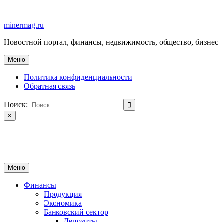
Перейти
к
minermag.ru
содержимому
Новостной портал, финансы, недвижимость, общество, бизнес
Меню
Политика конфиденциальности
Обратная связь
Поиск:
×
minermag.ru
Новостной портал, финансы, недвижимость, общество, бизнес
Меню
Финансы
Продукция
Экономика
Банковский сектор
Депозиты