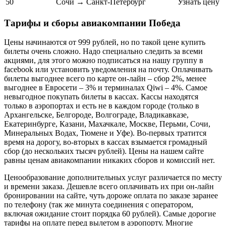
50
Сочи → Санкт-Петербург
Узнать цену
Тарифы и сборы авиакомпании Победа
Цены начинаются от 999 рублей, но по такой цене купить
билеты очень сложно. Надо специально следить за всеми
акциями, для этого можно подписаться на нашу группу в
facebook или установить уведомления на почту. Оплачивать
билеты выгоднее всего по карте он-лайн – сбор 2%, менее
выгоднее в Евросети – 3% и терминалах Qiwi – 4%. Самое
невыгодное покупать билеты в кассах. Кассы находятся
только в аэропортах и есть не в каждом городе (только в
Архангельске, Белгороде, Волгограде, Владикавказе,
Екатеринбурге, Казани, Махачкале, Москве, Перьми, Сочи,
Минеральных Водах, Тюмене и Уфе). Во-первых тратится
время на дорогу, во-вторых в кассах взымается громадный
сбор (до нескольких тысяч рублей). Цены на нашем сайте
равны ценам авиакомпании никаких сборов и комиссий нет.
Ценообразование дополнительных услуг различается по месту
и времени заказа. Дешевле всего оплачивать их при он-лайн
бронировании на сайте, чуть дороже оплата по заказе заранее
по телефону (так же минута соединения с оператором,
включая ожидание стоит порядка 60 рублей). Самые дорогие
тарифы на оплате перед вылетом в аэропорту. Многие