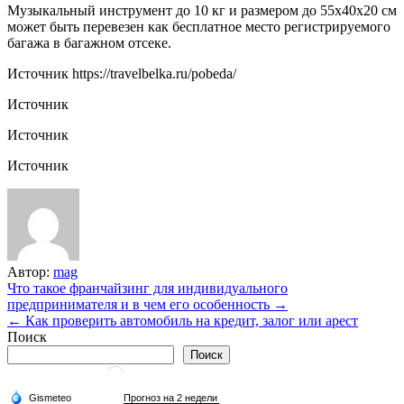
Музыкальный инструмент до 10 кг и размером до 55х40х20 см
может быть перевезен как бесплатное место регистрируемого
багажа в багажном отсеке.
Источник
https://travelbelka.ru/pobeda/
Источник
Источник
Источник
Автор:
mag
Навигация
Что такое франчайзинг для индивидуального
предпринимателя и в чем его особенность →
по
← Как проверить автомобиль на кредит, залог или арест
записям
Поиск
Поиск