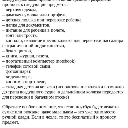
проносить следующие предметы:
– верхняя одежда,
– дамская сумочка или портфель,
– детская люлька при перевозке ребенка,
– папка для документов,
– питание для ребенка в полете,
– зонт или трость,
– костыли, складное кресло-коляска для перевозки пассажира
с ограниченной подвижностью,
– букет цветов,
– книга, журнал, газета,
– портативный компьютер (notebook),
– телефон сотовой связи,
– фотоаппарат,
– видеокамера,
– костюм в портпледе,
– складная детская коляска (использование коляски возможно
до трапа воздушного судна, в дальнейшем коляска передается
для перевозки в багажном отсеке)
Обратите особое внимание, что если ноутбук будет лежать в
сумке или рюкзаке, даже маленьком – это уже одно место
ручной клади. Если в чехле, то это бесплатный к проносу
предмет.