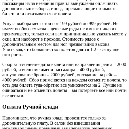
пассажиры из-за незнания правил вынуждены оплачивать
дополнительные сборы, иногда превышающие стоимость
билета или отказываться от полета.
Услуга выбора мест стоит от 199 рублей до 999 рублей. Не
имеет особого смысла – дешевые ряды не имеют никаких
преимуществ, только если вам принципиально указать место у
окна или наоборот в проходе. Стоимость рядов с
дополнительным местом для ног чрезвычайно высока.
Учитывая, что большинство полетов длятся 1-2 часа лучше
потерпеть.
Сбор за изменение даты вылета или направления рейса – 2000
рублей, изменение имени пассажира – 4000 рублей,
аннулирование брони – 2000 рублей, опоздание на рейс –
4000 рублей. Сбор применяется на каждом сегменте полета, то
есть для билета туда-обратно все умножается на 2. Лучше не
ошибаться и не отменять полеты – вы потеряете все или почти
все деньги.
Оплата Ручной клади
Напоминаем, что ручная кладь провозится только за
дополнительную плату. В салон без взвешивания
международными правилами авиаперевозок разрешено