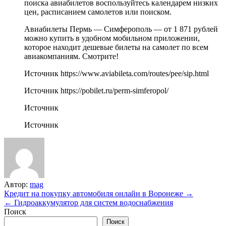
поиска авиабилетов воспользуйтесь календарем низких
цен, расписанием самолетов или поиском.
Авиабилеты Пермь — Симферополь — от 1 871 рублей
можно купить в удобном мобильном приложении,
которое находит дешевые билеты на самолет по всем
авиакомпаниям. Смотрите!
Источник
https://www.aviabileta.com/routes/pee/sip.html
Источник
https://pobilet.ru/perm-simferopol/
Источник
Источник
Автор:
mag
Навигация
Кредит на покупку автомобиля онлайн в Воронеже →
← Гидроаккумулятор для систем водоснабжения
по
Поиск
записям
Поиск