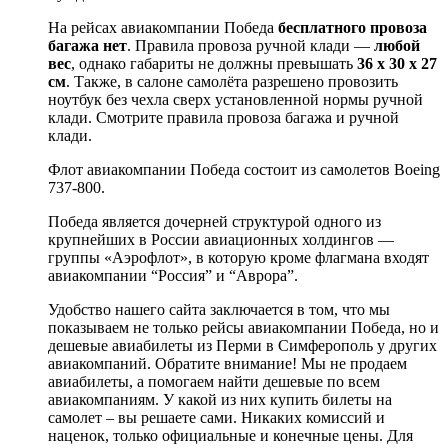
На рейсах авиакомпании Победа
бесплатного провоза
багажа нет
. Правила провоза ручной клади —
любой
вес
, однако габариты не должны превышать
36 x 30 x 27
см
. Также, в салоне самолёта разрешено провозить
ноутбук без чехла сверх установленной нормы ручной
клади. Смотрите правила провоза багажа и ручной
клади.
Флот авиакомпании Победа состоит из самолетов Boeing
737-800.
Победа является дочерней структурой одного из
крупнейших в России авиационных холдингов —
группы «Аэрофлот», в которую кроме флагмана входят
авиакомпании “Россия” и “Аврора”.
Удобство нашего сайта заключается в том, что мы
показываем не только рейсы авиакомпании Победа, но и
дешевые авиабилеты из Перми в Симферополь у других
авиакомпаний. Обратите внимание! Мы не продаем
авиабилеты, а помогаем найти дешевые по всем
авиакомпаниям. У какой из них купить билеты на
самолет – вы решаете сами. Никаких комиссий и
наценок, только официальные и конечные цены. Для