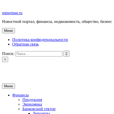
Перейти
к
minermag.ru
содержимому
Новостной портал, финансы, недвижимость, общество, бизнес
Меню
Политика конфиденциальности
Обратная связь
Поиск:
×
minermag.ru
Новостной портал, финансы, недвижимость, общество, бизнес
Меню
Финансы
Продукция
Экономика
Банковский сектор
Депозиты