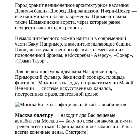
Город хранит великолепное архитектурное наследие:
Девичья башня, Дворец Ширваншахов, Ичери-Шехер —
все напоминает о былых временах. Примечательны
также Шемахинские ворота, через которые ранее
осуществлялся вход в крепость.
Немало интересного можно найти и в современной
части Баку. Например, знаменитые пылающие башни,
Площадь государственного флага с элементами из
позолоченной бронзы, небоскребы «Азерсу», «Сокар»,
«Трамп Тауэр».
Для пеших прогулок идеальны Нагорный парк,
Приморский бульвар, бакинский зоопарк, площадь
фонтанов. Можно взять лодку и прокатиться по Малой
Венеции — системе искусственных каналов,
построенных с развлекательной целью.
Москва-билет.ру
— находит для Вас дешевые
авиабилеты Москва — Баку по всем авиакомпаниям и
тревел-агентствам. Официально и без комиссий! У нас
всегда конечные цены. Смотрите!