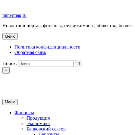
Перейти
к
minermag.ru
содержимому
Новостной портал, финансы, недвижимость, общество, бизнес
Меню
Политика конфиденциальности
Обратная связь
Поиск:
×
minermag.ru
Новостной портал, финансы, недвижимость, общество, бизнес
Меню
Финансы
Продукция
Экономика
Банковский сектор
Депозиты