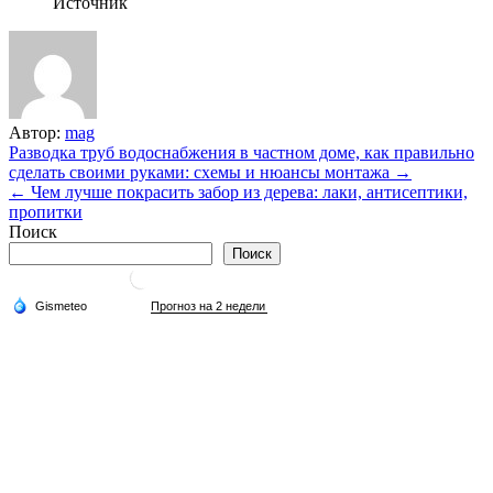
Источник
Автор:
mag
Навигация
Разводка труб водоснабжения в частном доме, как правильно
сделать своими руками: схемы и нюансы монтажа →
по
← Чем лучше покрасить забор из дерева: лаки, антисептики,
записям
пропитки
Поиск
Поиск