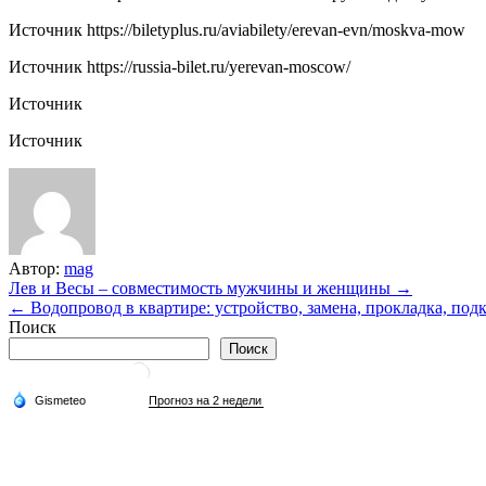
Источник
https://biletyplus.ru/aviabilety/erevan-evn/moskva-mow
Источник
https://russia-bilet.ru/yerevan-moscow/
Источник
Источник
Автор:
mag
Навигация
Лев и Весы – совместимость мужчины и женщины →
← Водопровод в квартире: устройство, замена, прокладка, по
по
Поиск
записям
Поиск