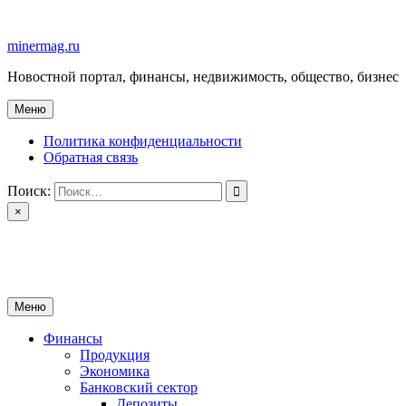
Перейти
к
minermag.ru
содержимому
Новостной портал, финансы, недвижимость, общество, бизнес
Меню
Политика конфиденциальности
Обратная связь
Поиск:
×
minermag.ru
Новостной портал, финансы, недвижимость, общество, бизнес
Меню
Финансы
Продукция
Экономика
Банковский сектор
Депозиты