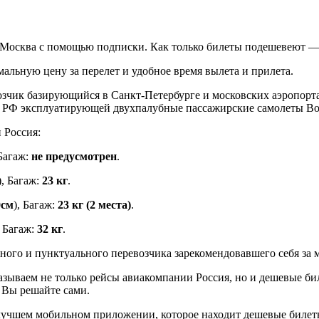
 Москва с помощью подписки. Как только билеты подешевеют —
льную цену за перелет и удобное время вылета и прилета.
чик базирующийся в Санкт-Петербурге и московских аэропорта
в РФ эксплуатирующей двухпалубные пассажирские самолеты Boe
 Россия:
 Багаж:
не предусмотрен
.
), Багаж:
23 кг
.
0см
), Багаж:
23 кг (2 места)
.
, Багаж:
32 кг
.
го и пунктуального перевозчика зарекомендовавшего себя за м
казываем не только рейсы авиакомпании Россия, но и дешевые б
– Вы решайте сами.
учшем мобильном приложении, которое находит дешевые билеты