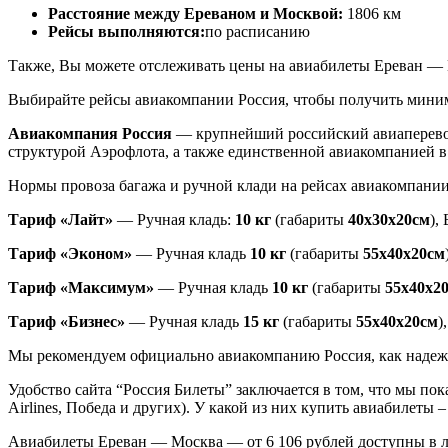
Расстояние между Ереваном и Москвой:
1806 км
Рейсы выполняются:
по расписанию
Также, Вы можете отслеживать цены на авиабилеты Ереван —
Выбирайте рейсы авиакомпании Россия, чтобы получить минима
Авиакомпания Россия
— крупнейший российский авиаперевоз
структурой Аэрофлота, а также единственной авиакомпанией 
Нормы провоза багажа и ручной клади на рейсах авиакомпании
Тариф «Лайт»
— Ручная кладь:
10 кг
(габариты
40x30x20см
),
Тариф «Эконом»
— Ручная кладь
10 кг
(габариты
55x40x20см
Тариф «Максимум»
— Ручная кладь
10 кг
(габариты
55x40x2
Тариф «Бизнес»
— Ручная кладь
15 кг
(габариты
55x40x20см
)
Мы рекомендуем официально авиакомпанию Россия, как надежно
Удобство сайта “Россия Билеты” заключается в том, что мы по
Airlines, Победа и других). У какой из них купить авиабилеты 
Авиабилеты Ереван — Москва — от 6 106 рублей доступны в л