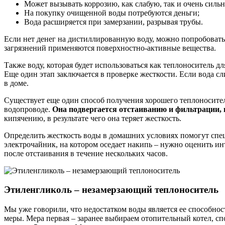
Может вызывать коррозию, как слабую, так и очень силь
На покупку очищенной воды потребуются деньги;
Вода расширяется при замерзании, разрывая трубы.
Если нет денег на дистиллированную воду, можно попробовать 
загрязнений применяются поверхностно-активные вещества.
Также воду, которая будет использоваться как теплоноситель 
Еще один этап заключается в проверке жесткости. Если вода с
в доме.
Существует еще один способ получения хорошего теплоносителя 
водопроводе.
Она подвергается отстаиванию и фильтрации, п
кипячению, в результате чего она теряет жесткость.
Определить жесткость воды в домашних условиях помогут спе
электрочайник, на котором оседает накипь – нужно оценить и
после отстаивания в течение нескольких часов.
Этиленгликоль – незамерзающий теплоноситель
Мы уже говорили, что недостатком воды является ее способнос
меры. Мера первая – заранее выбираем отопительный котел, с