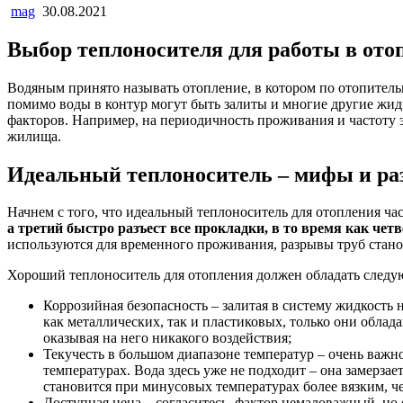
mag
30.08.2021
Выбор теплоносителя для работы в ото
Водяным принято называть отопление, в котором по отопительно
помимо воды в контур могут быть залиты и многие другие жид
факторов. Например, на периодичность проживания и частоту э
жилища.
Идеальный теплоноситель – мифы и ра
Начнем с того, что идеальный теплоноситель для отопления час
а третий быстро разъест все прокладки, в то время как че
используются для временного проживания, разрывы труб стан
Хороший теплоноситель для отопления должен обладать следу
Коррозийная безопасность – залитая в систему жидкость
как металлических, так и пластиковых, только они облад
оказывая на него никакого воздействия;
Текучесть в большом диапазоне температур – очень важ
температурах. Вода здесь уже не подходит – она замерза
становится при минусовых температурах более вязким, че
Доступная цена – согласитесь, фактор немаловажный, но