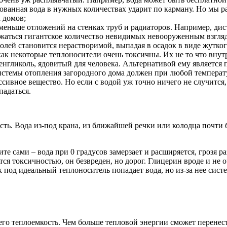
ованная вода в нужных количествах ударит по карману. Но мы ра
 домов;
меньше отложений на стенках труб и радиаторов. Например, дис
ржаться гигантское количество невидимых невооруженным взгляд
солей становится нерастворимой, выпадая в осадок в виде жутког
как некоторые теплоносители очень токсичны. Их не то что внут
нгликоль, ядовитый для человека. Альтернативой ему является 
истемы отопления загородного дома должен при любой температур
ссивное вещество. Но если с водой уж точно ничего не случится
падаться.
ь. Вода из-под крана, из ближайшей речки или колодца почти б
е сами – вода при 0 градусов замерзает и расширяется, грозя р
я токсичностью, он безвреден, но дорог. Глицерин вроде и не о
к под идеальный теплоноситель попадает вода, но из-за нее сис
 его теплоемкость. Чем больше тепловой энергии сможет перене