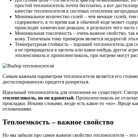
простой теплоноситель почти бесплатно, а вот дистиллир
качестве теплоносителя в системах отопления загородных
Минимальное количество солей – чем меньше солей, тем 
содержимого, в то время как в обычной воде может соде
происходят химические реакции, в результате чего часть 
Минимальная токсичность – очень важное свойство, так 
кожу. Типичным тому примером является недорогой этиле
Температурная стойкость – хороший теплоноситель для с
а не превращаться в щелочь или какое-нибудь другое агре
этиленгликоль и пропиленгликоль, при нагреве могут рас
Самым важным параметром теплоносителя является его стоимост
дистиллированную придется разориться.
Идеальный теплоноситель для отопления не существует. Смотрит
этиленгликоль, но он ядовитый.
Пропиленгликоль не отличаетс
прокладки. Иными словами, везде есть какое-то «но». Вроде ка
отложениями.
Теплоемкость – важное свойство
Но мы забыли про самое важное свойство теплоносителя – это