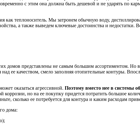
овременно с этим она должна быть дешевой и не ударять по кар
ния как теплоноситель. Мы затронем обычную воду, дистиллиров
ойства, а также выведем ключевые достоинства и недостатки. В
их домов представлены не самым большим ассортиментом. Но в 
я над ее качеством, смело заполняя отопительные контуры. Впо
 может оказаться агрессивной.
Поэтому вместо нее в системы о
й коррозии, но на ее покупку придется потратить большое количе
те, сколько ее потребуется для контура и каким расходам приве
го дома:
ю);