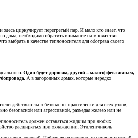
 здесь циркулирует перегретый пар. И мало кто знает, что
ого дома, необходимо обратить внимание на множество
то выбрать в качестве теплоносителя для обогрева своего
идеального.
Один будет дорогим, другой – малоэффективным,
убопровода.
А в загородных домах, которые нередко
тели действительно безопасны практически для всех узлов,
ьно безопасной или агрессивной, разъедая железо или не
теплоноситель должен оставаться жидким при любых
свойство расширяться при охлаждении. Этиленгликоль
 или очень дорогой. Набрав ее из колодца, мы получим самый