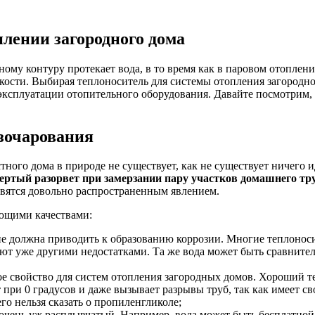
плении загородного дома
му контуру протекает вода, в то время как в паровом отоплении
кости. Выбирая теплоноситель для системы отопления загородн
ксплуатации отопительного оборудования. Давайте посмотрим, ч
зочарования
тного дома в природе не существует, как не существует ничего 
твертый разорвет при замерзании пару участков домашнего тр
овятся довольно распространенным явлением.
ющими качествами:
 не должна приводить к образованию коррозии. Многие теплоноси
ают уже другими недостатками. Та же вода может быть сравнител
ное свойство для систем отопления загородных домов. Хороший 
ет при 0 градусов и даже вызывает разрывы труб, так как имеет 
го нельзя сказать о пропиленгликоле;
 очень уж расплывчатый. Например, вода может быть бесплатной