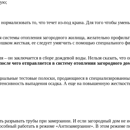
ную;
нормализовать то, что течет из-под крана. Для того чтобы умен
для системы отопления загородного жилища, желательно профильт
лишком жесткая, ее следует умягчить с помощью специального фи
– он заключается в сборе дождевой воды. Нельзя сказать, что она
осле чего отправляется в систему отопления загородного до
циальные тестовые полоски, продающиеся в специализированны
нтенсивность выпадения осадка. А еще на повышенную жесткост
ть разрывать трубы при замерзании. И если загородный дом не 
пособный работать в режиме «Антизамерзание». В этом режиме п