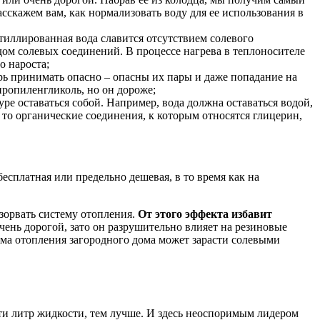
сскажем вам, как нормализовать воду для ее использования в
тиллированная вода славится отсутствием солевого
ом солевых соединений. В процессе нагрева в теплоносителе
о нароста;
рь принимать опасно – опасны их пары и даже попадание на
пропиленгликоль, но он дороже;
е оставаться собой. Например, вода должна оставаться водой,
, то органические соединения, к которым относятся глицерин,
есплатная или предельно дешевая, в то время как на
азорвать систему отопления.
От этого эффекта избавит
чень дорогой, зато он разрушительно влияет на резиновые
тема отопления загородного дома может зарасти солевыми
сти литр жидкости, тем лучше. И здесь неоспоримым лидером