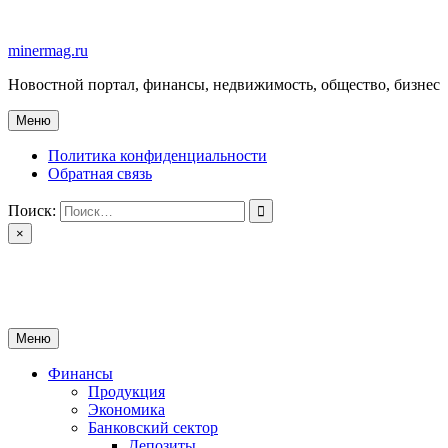
Перейти
к
minermag.ru
содержимому
Новостной портал, финансы, недвижимость, общество, бизнес
Меню
Политика конфиденциальности
Обратная связь
Поиск:
×
minermag.ru
Новостной портал, финансы, недвижимость, общество, бизнес
Меню
Финансы
Продукция
Экономика
Банковский сектор
Депозиты