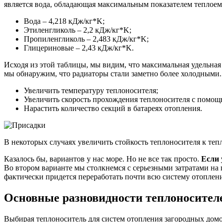
является вода, обладающая максимальным показателем теплоем
Вода – 4,218 кДж/кг*K;
Этиленгликоль – 2,2 кДж/кг*K;
Пропиленгликоль – 2,483 кДж/кг*K;
Глицериновые – 2,43 кДж/кг*K.
Исходя из этой таблицы, мы видим, что максимальная удельная
мы обнаружим, что радиаторы стали заметно более холодными. 
Увеличить температуру теплоносителя;
Увеличить скорость прохождения теплоносителя с помощ
Нарастить количество секций в батареях отопления.
В некоторых случаях увеличить стойкость теплоносителя к те
Казалось бы, вариантов у нас море. Но не все так просто.
Если 
Во втором варианте мы столкнемся с серьезными затратами на 
фактически придется переработать почти всю систему отоплени
Основные разновидности теплоносител
Выбирая теплоноситель для систем отопления загородных домо