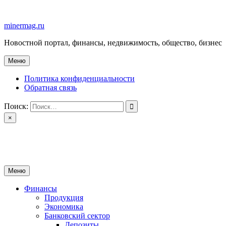
Перейти
к
minermag.ru
содержимому
Новостной портал, финансы, недвижимость, общество, бизнес
Меню
Политика конфиденциальности
Обратная связь
Поиск:
×
minermag.ru
Новостной портал, финансы, недвижимость, общество, бизнес
Меню
Финансы
Продукция
Экономика
Банковский сектор
Депозиты