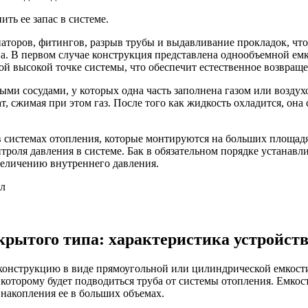
ть ее запас в системе.
торов, фитингов, разрыв трубы и выдавливание прокладок, что
па. В первом случае конструкция представлена однообъемной ем
ой высокой точке системы, что обеспечит естественное возвраще
и сосудами, у которых одна часть заполнена газом или воздухо
, сжимая при этом газ. После того как жидкость охладится, она 
в системах отопления, которые монтируются на больших площад
роля давления в системе. Бак в обязательном порядке устанавли
величению внутреннего давления.
рытого типа: характеристика устройст
конструкцию в виде прямоугольной или цилиндрической емкости
к которому будет подводиться труба от системы отопления. Емк
 накопления ее в больших объемах.