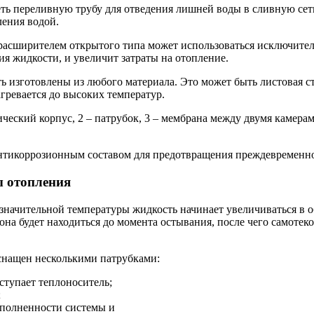
ь переливную трубу для отведения лишней воды в сливную сеть
ления водой.
с расширителем открытого типа может использоваться исключите
ия жидкости, и увеличит затраты на отопление.
 изготовлены из любого материала. Это может быть листовая ст
гревается до высоких температур.
еский корпус, 2 – патрубок, 3 – мембрана между двумя камерами
тикоррозионным составом для предотвращения преждевременно
ы отопления
 значительной температуры жидкость начинает увеличиваться в 
а будет находиться до момента остывания, после чего самотеко
снащен несколькими патрубками:
ступает теплоноситель;
;
аполненности системы и