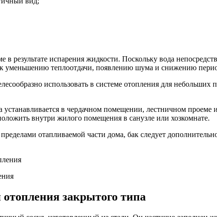
тичный вид;
е в результате испарения жидкости. Поскольку вода непосредств
т к уменьшению теплоотдачи, появлению шума и снижению перио
есообразно использовать в системе отопления для небольших пл
 устанавливается в чердачном помещении, лестничном проеме и
положить внутри жилого помещения в санузле или хозкомнате.
 пределами отапливаемой части дома, бак следует дополнительно
ения
 отопления закрытого типа