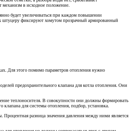
т механизм в исходное положение.
тоянно будет увеличиваться при каждом повышении
л, к штуцеру фиксируют хомутом прозрачный армированный
ках. Для этого помимо параметров отопления нужно
оделей предохранительного клапана для котла отопления. Они
ление теплоносителя. В совокупности они должны формировать
 клапана для системы отопления, подбор, установка.
ды. Процентная разница значения давления между ними является
а для отопления не должны соприкасаться друг с другом.