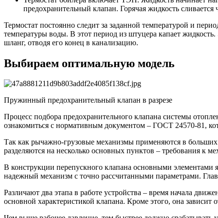
предохранительный клапан. Горячая жидкость сливается 
Термостат постоянно следит за заданной температурой и пери
температуры воды. В этот период из штуцера капает жидкость
шланг, отводя его конец в канализацию.
Выбираем оптимальную модель
Пружинный предохранительный клапан в разрезе
Процесс подбора предохранительного клапана системы отопле
ознакомиться с нормативным документом – ГОСТ 24570-81, ко
Так как рычажно-грузовые механизмы применяются в больших 
разделяются на несколько основных пунктов – требования к ме
В конструкции перепускного клапана основными элементами яв
надежный механизм с точно рассчитанными параметрами. Главн
Различают два этапа в работе устройства – время начала движ
основной характеристикой клапана. Кроме этого, она зависит 
Чем выше рабочее давление, тем быстрее должно срабатывать 