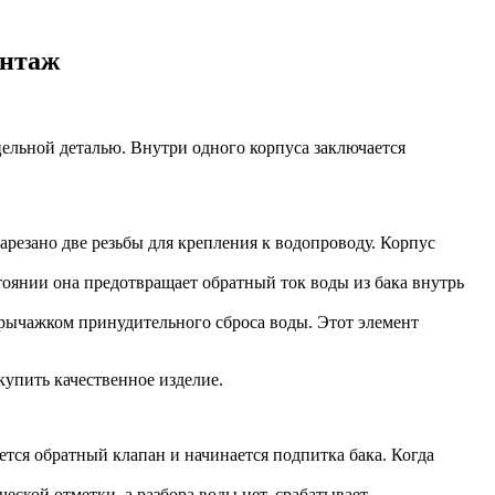
онтаж
цельной деталью. Внутри одного корпуса заключается
резано две резьбы для крепления к водопроводу. Корпус
тоянии она предотвращает обратный ток воды из бака внутрь
рычажком принудительного сброса воды. Этот элемент
упить качественное изделие.
ется обратный клапан и начинается подпитка бака. Когда
еской отметки, а разбора воды нет, срабатывает