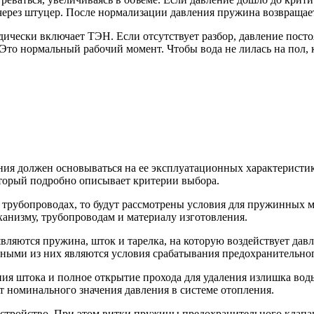
через штуцер. После нормализации давления пружина возвращае
одически включает ТЭН. Если отсутствует разбор, давление пос
. Это нормальный рабочий момент. Чтобы вода не лилась на по
ния должен основываться на ее эксплуатационных характеристи
торый подробно описывает критерии выбора.
трубопроводах, то будут рассмотрены условия для пружинных м
ханизму, трубопроводам и материалу изготовления.
ляются пружина, шток и тарелка, на которую воздействует дав
ыми из них являются условия срабатывания предохранительного
ения штока и полное открытие прохода для удаления излишка во
от номинального значения давления в системе отопления.
устройство. При этом витки пружины предохранительного клапан