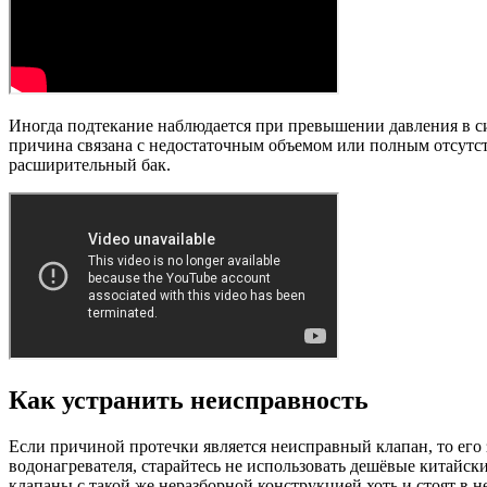
Иногда подтекание наблюдается при превышении давления в си
причина связана с недостаточным объемом или полным отсутст
расширительный бак.
Как устранить неисправность
Если причиной протечки является неисправный клапан, то его 
водонагревателя, старайтесь не использовать дешёвые китайск
клапаны с такой же неразборной конструкцией хоть и стоят в н