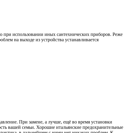
но при использовании иных сантехнических приборов. Реже
облем на выходе из устройства устанавливается
авление. При замене, а лучше, ещё во время установки
ность вашей семьи. Хорошие итальянские предохранительные
 практика, в дальнейшем с ними нет никаких проблем. К