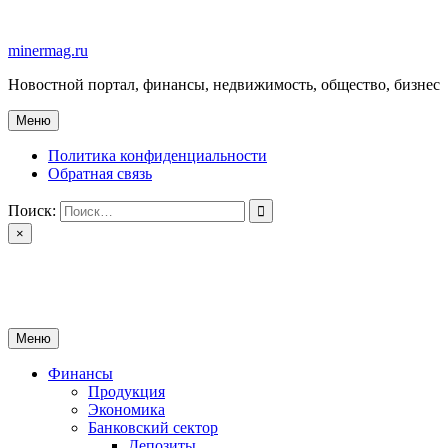
Перейти
к
minermag.ru
содержимому
Новостной портал, финансы, недвижимость, общество, бизнес
Меню
Политика конфиденциальности
Обратная связь
Поиск:
×
minermag.ru
Новостной портал, финансы, недвижимость, общество, бизнес
Меню
Финансы
Продукция
Экономика
Банковский сектор
Депозиты