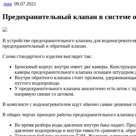
mag
09.07.2021
Предохранительный клапан в системе о
В устройстве предохранительного клапана для водонагревателя
предохранительный и обратный клапан.
Схема стандартного изделия выглядит так:
Бронзовый корпус внутри имеет две камеры. Конструкция
камеры предохранительного клапана оснащен штуцером д
Внутри обратного клапана стоит пружина, удерживающая 
пустого водопровода.
У предохранительного клапана аналогично есть шток с 
напрямую связан со штоком.
В комплекте с водонагревателем идут обычно самые дешевые п
В общих чертах принцип работы предохранительного клапана в
Во время разбора воды давление внутри бака падает. Пре
давление водопровода и внутри емкости сравняется, обра
Термостат бойлера включает ТЭН. Жидкость начинает нагр