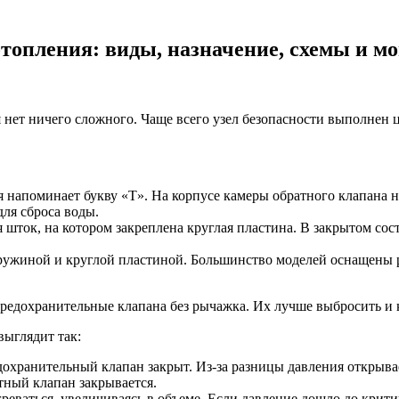
топления: виды, назначение, схемы и м
 нет ничего сложного. Чаще всего узел безопасности выполнен 
 напоминает букву «Т». На корпусе камеры обратного клапана на
ля сброса воды.
шток, на котором закреплена круглая пластина. В закрытом сос
пружиной и круглой пластиной. Большинство моделей оснащены 
редохранительные клапана без рычажка. Их лучше выбросить и к
ыглядит так:
дохранительный клапан закрыт. Из-за разницы давления открыва
тный клапан закрывается.
еваться, увеличиваясь в объеме. Если давление дошло до критич