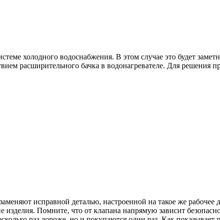
стеме холодного водоснабжения. В этом случае это будет замет
вием расширительного бачка в водонагревателе. Для решения пр
заменяют исправной деталью, настроенной на такое же рабочее д
ие изделия. Помните, что от клапана напрямую зависит безопас
есколько раз дороже, но и покупаются один раз. Как показывает