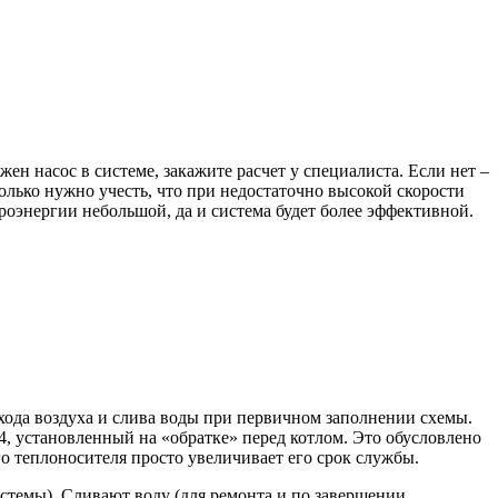
ен насос в системе, закажите расчет у специалиста. Если нет –
олько нужно учесть, что при недостаточно высокой скорости
роэнергии небольшой, да и система будет более эффективной.
хода воздуха и слива воды при первичном заполнении схемы.
, установленный на «обратке» перед котлом. Это обусловлено
го теплоносителя просто увеличивает его срок службы.
истемы). Сливают воду (для ремонта и по завершении