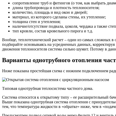
сопротивление труб и фитингов (о том, как выбрать диаме
длина трубопровода и плотность теплоносителя;
количество, площадь и вид окон и дверей;
материал, из которого сделаны стены, их утепление;
толщина стен и утепления;
наличие/отсутствие подвала, цоколя, чердака а также сте
тип кровли, состав кровельного пирога и т.д.
Вообще, теплотехнический расчет – один из самых сложных в об
подбирайте основываясь на усредненных данных, корректируя и
движения теплоносителя система сильно шумит. Потому в данн
Варианты однотрубного отопления част
Ниже показана простейшая схема с нижним подключением рад
Типовая однотрубная теплосистема частного дома.
Система относится к открытому типу – ее расширительный бач
Выше показана однотрубная система отопления с принудительн
тем, что температура жидкости в «обратке» ниже, чем в «подач
Предусмотрен подвод сетевой воды через фильтр 12 и вентиль 