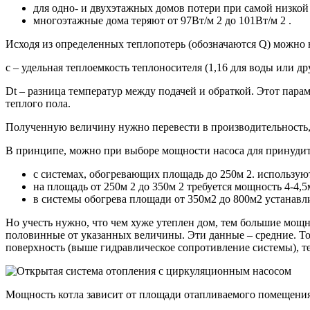
для одно- и двухэтажных домов потери при самой низкой с
многоэтажные дома теряют от 97Вт/м 2 до 101Вт/м 2 .
Исходя из определенных теплопотерь (обозначаются Q) можно 
c – удельная теплоемкость теплоносителя (1,16 для воды или д
Dt – разница температур между подачей и обраткой. Этот парам
теплого пола.
Полученную величину нужно перевести в производительность, 
В принципе, можно при выборе мощности насоса для принуди
с системах, обогревающих площадь до 250м 2. используют
на площадь от 250м 2 до 350м 2 требуется мощность 4-4,5м
в системы обогрева площади от 350м2 до 800м2 устанавли
Но учесть нужно, что чем хуже утеплен дом, тем большие мощн
половинные от указанных величины. Эти данные – средние. То 
поверхность (выше гидравлическое сопротивление системы), т
Мощность котла зависит от площади отапливаемого помещения