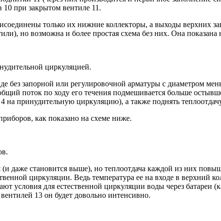
 10 при закрытом вентиле 11.
рисоединены только их нижние коллекторы, а выходы верхних за
тили), но возможна и более простая схема без них. Она показана
нудительной циркуляцией.
де без запорной или регулировочной арматуры с диаметром мень
в общий поток по ходу его течения подмешивается больше остывш
 4 на принудительную циркуляцию), а также поднять теплоотдачу
риборов, как показано на схеме ниже.
ов.
 (и даже становится выше), но теплоотдача каждой из них повыш
енной циркуляции. Ведь температура ее на входе в верхний кол
ают условия для естественной циркуляции воды через батареи (к
о вентилей 13 он будет довольно интенсивно.