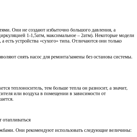
ями. Они не создают избыточно большого давления, а
иркуляцией 1-1,5атм, максимальное – 2атм). Некоторые модели
а есть устройства «сухого» типа. Отличаются они только
воляют снять насос для ремонта/замены без останова системы.
ся теплоноситель, тем больше тепла он разносит, а значит,
осителя или воздуха в помещении в зависимости от
шается.
т отапливаться
ужбами. Они рекомендуют использовать следующие величины: