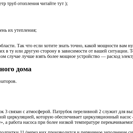
тр труб отопления читайте тут );
пень их утепления;
ласти. Так что если хотите знать точно, какой мощности вам нуж
х в ту или другую сторону в зависимости от вашей ситуации. Т
ом случае лучше взять более мощное устройство — расход элект
ного дома
иаторов.
ок 3 связан с атмосферой. Патрубок переливной 2 служит для вы
ой циркуляцией, которую обеспечивает циркуляционный насос 4
е», а работа насоса при более низкой температуре перекачиваемо
подпитки 11 (через них производится и первичное заполнение с