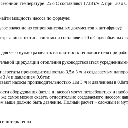
езонной температуре -25 о С составляют 173Вт/м 2. при -30 о С 
найти мощность насоса по формуле:
ругое значение из сопроводительных документов к антифризу);
етр зависит от типа системы и составляет: 20 о С для обычных с
для чего нужно разделить на плотность теплоносителя при рабо
тельной циркуляции отопления руководствоваться усредненным
 агрегаты производительностью 3,5м 3 /ч и создаваемым напоро
 3 /ч и давлением 0,6атм;
вают насосы производительностью 11м 3 /ч и давлением в 0,8ат
ости оборудования (котла и насоса) могут потребоваться и наоб
же самое можно сказать относительно создаваемого насосом дав
ем выше должно быть давление. Полный расчет – сложный и мут
 и потерь тепла