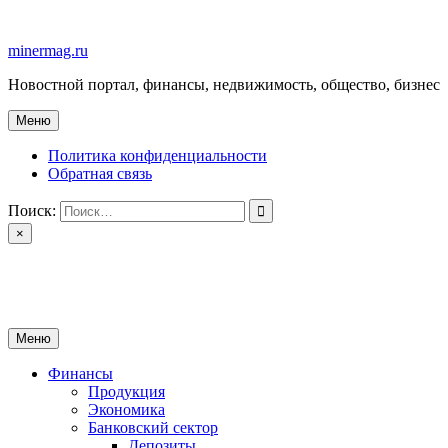
Перейти
к
minermag.ru
содержимому
Новостной портал, финансы, недвижимость, общество, бизнес
Меню
Политика конфиденциальности
Обратная связь
Поиск:
×
minermag.ru
Новостной портал, финансы, недвижимость, общество, бизнес
Меню
Финансы
Продукция
Экономика
Банковский сектор
Депозиты