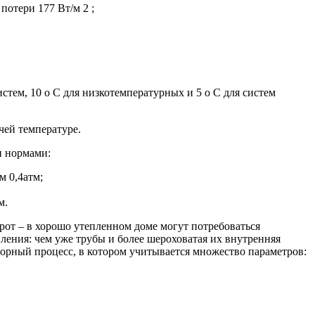
потери 177 Вт/м 2 ;
истем, 10 о С для низкотемпературных и 5 о С для систем
чей температуре.
и нормами:
м 0,4атм;
м.
орот – в хорошо утепленном доме могут потребоваться
ления: чем уже трубы и более шероховатая их внутренняя
орный процесс, в котором учитывается множество параметров: