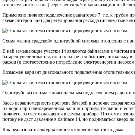
отопительного сезона) через вентиль 5 и канализационный слив
Применено нижнее подключение радиаторов 7, т.е. к трубам п
схеме литерой «а») для регулирования расхода (игольчатые вен
Схема «ленинградской» однотрубной системы отопления с при
В ней замыкающие участки 14 являются байпасами в чистом ви
батареи увеличивается, но и остывает он быстрее, поскольку 
расход (и соответственно потребление электроэнергии насосом
Возможен вариант диагонального подключения отопительных п
Однотрубная система с диагональным подключением радиатор
Здесь неравномерность прогрева батарей в цепочке сохраняется
их водой при одновременном наличии принудительной и естеств
нижнего, за счет охлаждения в самом приборе. Поэтому возник
потоку не даст давление в байпасе 14, но подниматься вверх д
Как реализовать альтернативное отопление частного дома