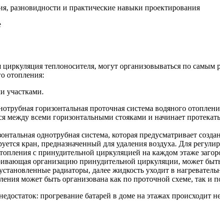
ия, разновидности и практические навыки проектирования
е
я циркуляция теплоносителя, могут организовываться по самым
го отопления:
и участками.
днотрубная горизонтальная проточная система водяного отопле
ся между всеми горизонтальными стояками и начинает протекать 
онтальная однотрубная система, которая предусматривает созда
руется кран, предназначенный для удаления воздуха. Для регул
 отопления с принудительной циркуляцией на каждом этаже загор
тривающая организацию принудительной циркуляции, может быть 
 установленные радиаторы, далее жидкость уходит в нагреватель
пления может быть организована как по проточной схеме, так и 
едостаток: прогревание батарей в доме на этажах происходит н