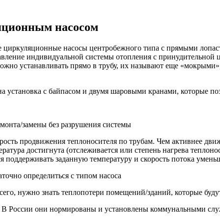
яционным насосом
 циркуляционные насосы центробежного типа с прямыми лопаст
давление индивидуальной системы отопления с принудительной ц
жно устанавливать прямо в трубу, их называют еще «мокрыми», 
а установка с байпасом и двумя шаровыми кранами, которые поз
емонта/замены без разрушения системы
ость продвижения теплоносителя по трубам. Чем активнее движет
пература достигнута (отслеживается или степень нагрева теплон
тся поддерживать заданную температуру и скорость потока умень
точно определиться с типом насоса
всего, нужно знать теплопотери помещений/зданий, которые буду
ю. В России они нормированы и установлены коммунальными сл