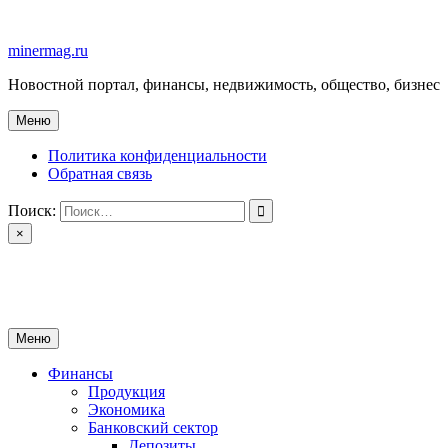
Перейти
к
minermag.ru
содержимому
Новостной портал, финансы, недвижимость, общество, бизнес
Меню
Политика конфиденциальности
Обратная связь
Поиск:
×
minermag.ru
Новостной портал, финансы, недвижимость, общество, бизнес
Меню
Финансы
Продукция
Экономика
Банковский сектор
Депозиты