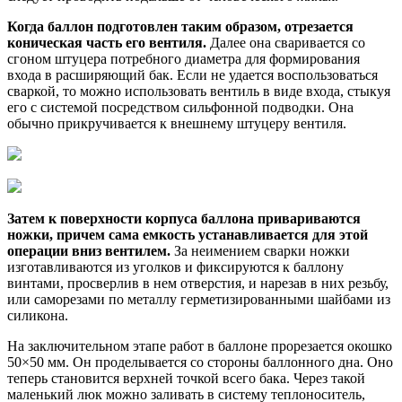
Когда баллон подготовлен таким образом, отрезается
коническая часть его вентиля.
Далее она сваривается со
сгоном штуцера потребного диаметра для формирования
входа в расширяющий бак. Если не удается воспользоваться
сваркой, то можно использовать вентиль в виде входа, стыкуя
его с системой посредством сильфонной подводки. Она
обычно прикручивается к внешнему штуцеру вентиля.
Затем к поверхности корпуса баллона привариваются
ножки, причем сама емкость устанавливается для этой
операции вниз вентилем.
За неимением сварки ножки
изготавливаются из уголков и фиксируются к баллону
винтами, просверлив в нем отверстия, и нарезав в них резьбу,
или саморезами по металлу герметизированными шайбами из
силикона.
На заключительном этапе работ в баллоне прорезается окошко
50×50 мм. Он проделывается со стороны баллонного дна. Оно
теперь становится верхней точкой всего бака. Через такой
маленький люк можно заливать в систему теплоноситель,