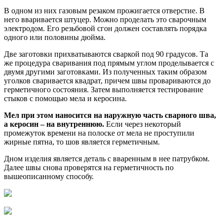
В одном из них газовым резаком прожигается отверстие. В
него вваривается штуцер. Можно проделать это сварочным
электродом. Его резьбовой сгон должен составлять порядка
одного или половины дюйма.
Две заготовки прихватываются сваркой под 90 градусов. Та
же процедура сваривания под прямым углом проделывается с
двумя другими заготовками. Из полученных таким образом
уголков сваривается квадрат, причем швы провариваются до
герметичного состояния. Затем выполняется тестирование
стыков с помощью мела и керосина.
Мел при этом наносится на наружную часть сварного шва,
а керосин – на внутреннюю.
Если через некоторый
промежуток времени на полоске от мела не проступили
жирные пятна, то шов является герметичным.
Дном изделия является деталь с вваренным в нее патрубком.
Далее швы снова проверятся на герметичность по
вышеописанному способу.