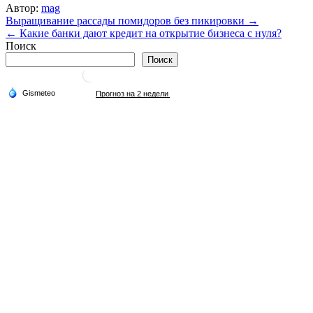
Автор:
mag
Навигация
Выращивание рассады помидоров без пикировки →
← Какие банки дают кредит на открытие бизнеса с нуля?
по
Поиск
записям
Поиск