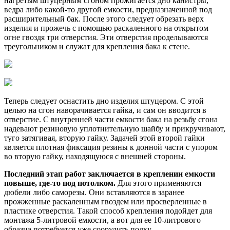
нагретым штуцерным сгоном прожигается дно канистры,
ведра либо какой-то другой емкости, предназначенной под
расширительный бак. После этого следует обрезать верх
изделия и прожечь с помощью раскаленного на открытом
огне гвоздя три отверстия. Эти отверстия проделываются
треугольником и служат для крепления бака к стене.
Теперь следует оснастить дно изделия штуцером. С этой
целью на сгон наворачивается гайка, и сам он вводится в
отверстие. С внутренней части емкости бака на резьбу сгона
надевают резиновую уплотнительную шайбу и прикручивают,
туго затягивая, вторую гайку. Задачей этой второй гайки
является плотная фиксация резины к донной части с упором
во вторую гайку, находящуюся с внешней стороны.
Последний этап работ заключается в креплении емкости
повыше, где-то под потолком.
Для этого применяются
дюбели либо саморезы. Они вставляются в заранее
прожженные раскаленным гвоздем или просверленные в
пластике отверстия. Такой способ крепления подойдет для
монтажа 5-литровой емкости, а вот для ее 10-литрового
образца потребуется уже соорудить полку.