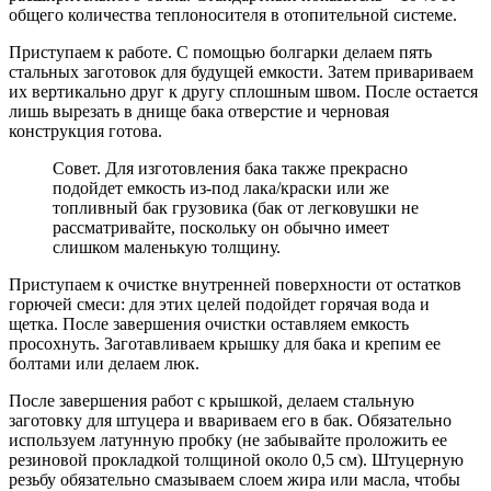
общего количества теплоносителя в отопительной системе.
Приступаем к работе. С помощью болгарки делаем пять
стальных заготовок для будущей емкости. Затем привариваем
их вертикально друг к другу сплошным швом. После остается
лишь вырезать в днище бака отверстие и черновая
конструкция готова.
Совет. Для изготовления бака также прекрасно
подойдет емкость из-под лака/краски или же
топливный бак грузовика (бак от легковушки не
рассматривайте, поскольку он обычно имеет
слишком маленькую толщину.
Приступаем к очистке внутренней поверхности от остатков
горючей смеси: для этих целей подойдет горячая вода и
щетка. После завершения очистки оставляем емкость
просохнуть. Заготавливаем крышку для бака и крепим ее
болтами или делаем люк.
После завершения работ с крышкой, делаем стальную
заготовку для штуцера и ввариваем его в бак. Обязательно
используем латунную пробку (не забывайте проложить ее
резиновой прокладкой толщиной около 0,5 см). Штуцерную
резьбу обязательно смазываем слоем жира или масла, чтобы