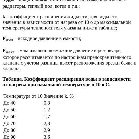
сист
радиаторы, теплый пол, котел и т.д.;
k
– коэффициент расширения жидкости, для воды его
значения в зависимости от нагрева от 10 о до максимальной
температуры теплоносителя указаны ниже в таблице;
P
– исходное давление в емкости;
мин
P
– максимально возможное давление в резервуаре,
макс
которое рассчитывается по настройкам предохранительного
клапана с учетом разницы высот расположения врезки бачка и
клапана.
Таблица. Коэффициент расширения воды в зависимости
от нагрева при начальной температуре в 10
о
С.
Температура от 10
Значение k, %
До 40
0,8
До 50
1,2
До 60
1,7
До 70
2,3
До 80
2,9
До 90
3,6