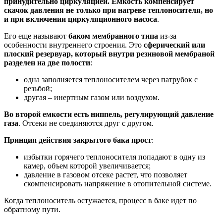
принудительно циркуляцией. Емкость компенсирует
скачок давления не только при нагреве теплоносителя, но
и при включении циркуляционного насоса
.
Его еще называют
баком мембранного типа
из-за
особенности внутреннего строения. Это
сферический или
плоский резервуар, который внутри резиновой мембраной
разделен на две полости
:
одна заполняется теплоносителем через патрубок с
резьбой;
другая – инертным газом или воздухом.
Во второй емкости есть ниппель, регулирующий давление
газа
. Отсеки не соединяются друг с другом.
Принцип действия закрытого бака прост
:
избытки горячего теплоносителя попадают в одну из
камер, объем которой увеличивается;
давление в газовом отсеке растет, что позволяет
скомпенсировать напряжение в отопительной системе.
Когда теплоноситель остужается, процесс в баке идет по
обратному пути.