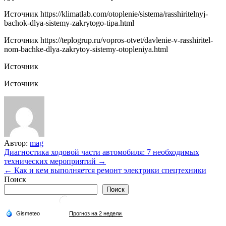
Источник
https://klimatlab.com/otoplenie/sistema/rasshiritelnyj-
bachok-dlya-sistemy-zakrytogo-tipa.html
Источник
https://teplogrup.ru/vopros-otvet/davlenie-v-rasshiritel-
nom-bachke-dlya-zakrytoy-sistemy-otopleniya.html
Источник
Источник
Автор:
mag
Навигация
Диагностика ходовой части автомобиля: 7 необходимых
технических мероприятий →
по
← Как и кем выполняется ремонт электрики спецтехники
записям
Поиск
Поиск