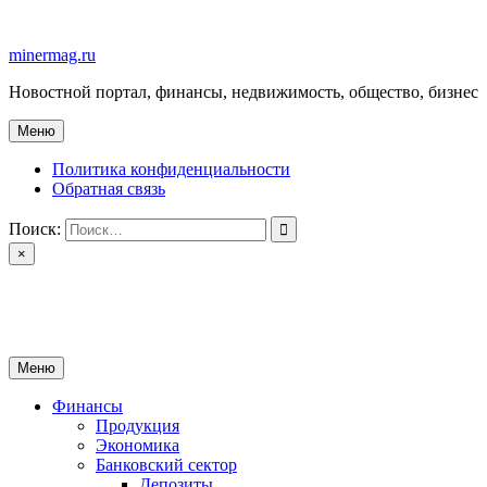
Перейти
к
minermag.ru
содержимому
Новостной портал, финансы, недвижимость, общество, бизнес
Меню
Политика конфиденциальности
Обратная связь
Поиск:
×
minermag.ru
Новостной портал, финансы, недвижимость, общество, бизнес
Меню
Финансы
Продукция
Экономика
Банковский сектор
Депозиты