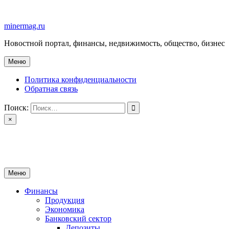
Перейти
к
minermag.ru
содержимому
Новостной портал, финансы, недвижимость, общество, бизнес
Меню
Политика конфиденциальности
Обратная связь
Поиск:
×
minermag.ru
Новостной портал, финансы, недвижимость, общество, бизнес
Меню
Финансы
Продукция
Экономика
Банковский сектор
Депозиты