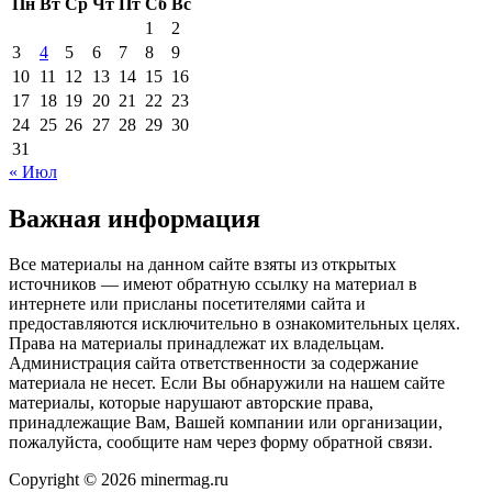
Пн
Вт
Ср
Чт
Пт
Сб
Вс
1
2
3
4
5
6
7
8
9
10
11
12
13
14
15
16
17
18
19
20
21
22
23
24
25
26
27
28
29
30
31
« Июл
Важная информация
Все материалы на данном сайте взяты из открытых
источников — имеют обратную ссылку на материал в
интернете или присланы посетителями сайта и
предоставляются исключительно в ознакомительных целях.
Права на материалы принадлежат их владельцам.
Администрация сайта ответственности за содержание
материала не несет. Если Вы обнаружили на нашем сайте
материалы, которые нарушают авторские права,
принадлежащие Вам, Вашей компании или организации,
пожалуйста, сообщите нам через форму обратной связи.
Copyright © 2026 minermag.ru