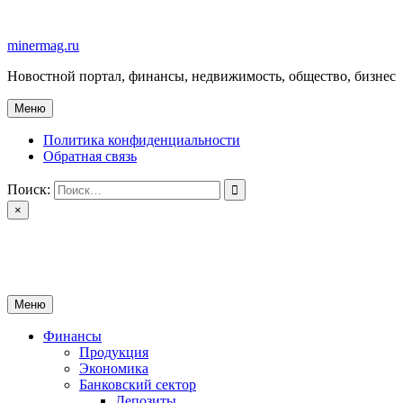
Перейти
к
minermag.ru
содержимому
Новостной портал, финансы, недвижимость, общество, бизнес
Меню
Политика конфиденциальности
Обратная связь
Поиск:
×
minermag.ru
Новостной портал, финансы, недвижимость, общество, бизнес
Меню
Финансы
Продукция
Экономика
Банковский сектор
Депозиты