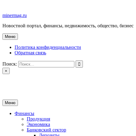
Перейти
к
minermag.ru
содержимому
Новостной портал, финансы, недвижимость, общество, бизнес
Меню
Политика конфиденциальности
Обратная связь
Поиск:
×
minermag.ru
Новостной портал, финансы, недвижимость, общество, бизнес
Меню
Финансы
Продукция
Экономика
Банковский сектор
Депозиты