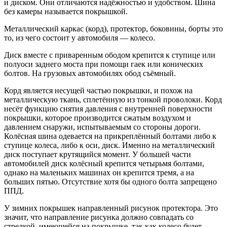
и диском. Они отличаются надёжностью и удобством. Шина
без камеры называется покрышкой.
Металлический каркас (корд), протектор, боковины, борты это
то, из чего состоит у автомобиля — колесо.
Диск вместе с приваренным ободом крепится к ступице или
полуоси заднего моста при помощи гаек или конических
болтов. На грузовых автомобилях обод съёмный.
Корд является несущей частью покрышки, и похож на
металлическую ткань, сплетённую из тонкой проволоки. Корд
несёт функцию снятия давления с внутренней поверхности
покрышки, которое производится сжатым воздухом и
давлением снаружи, испытываемым со стороны дороги.
Колёсная шина одевается на прикреплённый болтами либо к
ступице колеса, либо к оси, диск. Именно на металлический
диск поступает крутящийся момент. У большей части
автомобилей диск колёсный крепится четырьмя болтами,
однако на маленьких машинах он крепится тремя, а на
больших пятью. Отсутствие хотя бы одного болта запрещено
ППД.
У зимних покрышек направленный рисунок протектора. Это
значит, что направление рисунка должно совпадать со
стрелкой, имеющейся на покрышке, так как колесо будет