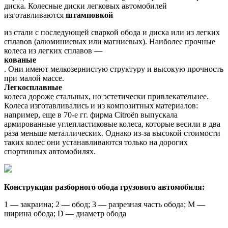
диска. Колесные диски легковых автомобилей
изготавливаются
штамповкой
из стали с последующей сваркой обода и диска или из легких
сплавов (алюминиевых или магниевых). Наиболее прочные
колеса из легких сплавов —
кованые
. Они имеют мелкозернистую структуру и высокую прочность
при малой массе.
Легкосплавные
колеса дороже стальных, но эстетически привлекательнее.
Колеса изготавливались и из композитных материалов:
например, еще в 70-е гг. фирма Citroёn выпускала
армированные углепластиковые колеса, которые весили в два
раза меньше металлических. Однако из-за высокой стоимости
таких колес они устанавливаются только на дорогих
спортивных автомобилях.
Конструкция разборного обода грузового автомобиля:
1 — закраина; 2 — обод; 3 — разрезная часть обода; М —
ширина обода; D — диаметр обода