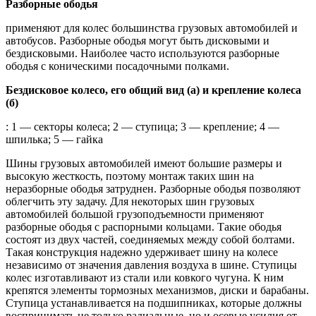
Разборные ободья
применяют для колес большинства грузовых автомобилей и
автобусов. Разборные ободья могут быть дисковыми и
бездисковыми. Наиболее часто используются разборные
ободья с коническими посадочными полками.
Бездисковое колесо, его общий вид (а) и крепление колеса
(б)
: 1 — секторы колеса; 2 — ступица; 3 — крепление; 4 —
шпилька; 5 — гайка
Шины грузовых автомобилей имеют большие размеры и
высокую жесткость, поэтому монтаж таких шин на
неразборные ободья затруднен. Разборные ободья позволяют
облегчить эту задачу. Для некоторых шин грузовых
автомобилей большой грузоподъемности применяют
разборные ободья с распорными кольцами. Такие ободья
состоят из двух частей, соединяемых между собой болтами.
Такая конструкция надежно удерживает шину на колесе
независимо от значения давления воздуха в шине. Ступицы
колес изготавливают из стали или ковкого чугуна. К ним
крепятся элементы тормозных механизмов, диски и барабаны.
Ступица устанавливается на подшипниках, которые должны
воспринимать не только радиальные, но и осевые усилия от