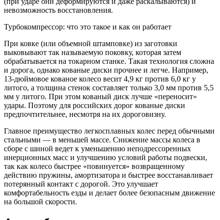
(при ударе они деформируются и даже раскалываются) и
невозможность восстановления.
Турбокомпрессор: что это такое и как он работает
При ковке (или объемной штамповке) из заготовки
выковывают так называемую поковку, которая затем
обрабатывается на токарном станке. Такая технология сложна
и дорога, однако кованые диски прочнее и легче. Например,
13-дюймовое кованое колесо весит 4,9 кг против 6,0 кг у
литого, а толщина стенок составляет только 3,0 мм против 5,5
мм у литого. При этом кованый диск лучше «переносит»
удары. Поэтому для российских дорог кованые диски
предпочтительнее, несмотря на их дороговизну.
Главное преимущество легкосплавных колес перед обычными
стальными — в меньшей массе. Снижение массы колеса в
сборе с шиной ведет к уменьшению неподрессоренных
инерционных масс и улучшению условий работы подвески,
так как колесо быстрее «повинуется» возвращенному
действию пружины, амортизатора и быстрее восстанавливает
потерянный контакт с дорогой. Это улучшает
комфортабельность езды и делает более безопасным движение
на большой скорости.