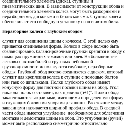
соединительного элемента (диска), ступицы и
пневматических шин. В зависимости от конструкции обода и
соединительного элемента колеса могут быть разборными и
неразборными, дисковыми и бездисковыми. Ступица колеса
обеспечивает его свободную установку на оси автомобиля.
Неразборное колесо с глубоким ободом
служит для соединения шины с колесом. С этой целью ему
придается специальная форма. Колесо в сборе должно быть
сбалансировано, балансировочные грузики крепятся к ободу с
помощью пружинных зажимов или клея. На большинстве
легковых автомобилей и грузовых небольшой
грузоподъемности используются глубокие, неразборные
ободья. Глубокий обод жестко соединяется с диском, который
служит для крепления колеса к ступице с помощью болтов
или гаек со шпильками. Полки глубокого обода имеют
конусную форму для плотной посадки шины на обод. Угол
наклона полок составляет, как правило (5±1)°. Полки обода
заканчиваются закраинами, имеющими определенную форму
и служащих боковыми упорами для шины. Расстояние между
закраинами называется шириной профиля обода. В средней
части обода имеется углубление, необходимое для облегчения
монтажа и демонтажа шины на обод. Это углубление (ручей)
может быть расположено симметрично относительно