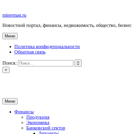
Перейти
к
minermag.ru
содержимому
Новостной портал, финансы, недвижимость, общество, бизнес
Меню
Политика конфиденциальности
Обратная связь
Поиск:
×
minermag.ru
Новостной портал, финансы, недвижимость, общество, бизнес
Меню
Финансы
Продукция
Экономика
Банковский сектор
Депозиты