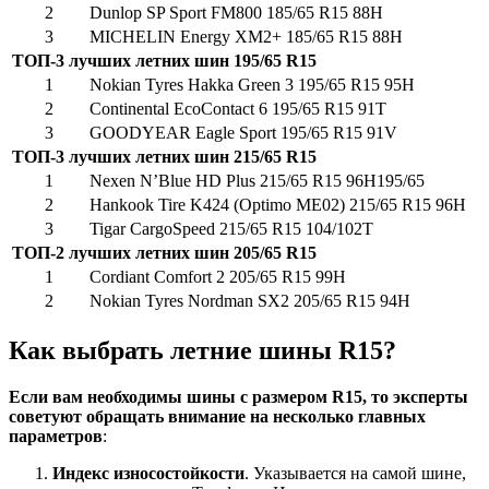
2
Dunlop SP Sport FM800 185/65 R15 88H
3
MICHELIN Energy XM2+ 185/65 R15 88H
ТОП-3 лучших летних шин 195/65 R15
1
Nokian Tyres Hakka Green 3 195/65 R15 95H
2
Continental EcoContact 6 195/65 R15 91T
3
GOODYEAR Eagle Sport 195/65 R15 91V
ТОП-3 лучших летних шин 215/65 R15
1
Nexen N’Blue HD Plus 215/65 R15 96H195/65
2
Hankook Tire K424 (Optimo ME02) 215/65 R15 96H
3
Tigar CargoSpeed 215/65 R15 104/102T
ТОП-2 лучших летних шин 205/65 R15
1
Cordiant Comfort 2 205/65 R15 99H
2
Nokian Tyres Nordman SX2 205/65 R15 94H
Как выбрать летние шины R15?
Если вам необходимы шины с размером R15, то эксперты
советуют обращать внимание на несколько главных
параметров
:
Индекс износостойкости
. Указывается на самой шине,