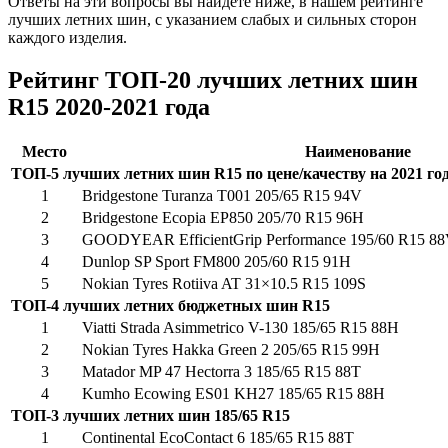
Ответы на эти вопросы вы найдете ниже, в нашем рейтинге
лучших летних шин, с указанием слабых и сильных сторон
каждого изделия.
Рейтинг ТОП-20 лучших летних шин
R15 2020-2021 года
Место
Наименование
ТОП-5 лучших летних шин R15 по цене/качеству на 2021 го
1
Bridgestone Turanza T001 205/65 R15 94V
2
Bridgestone Ecopia EP850 205/70 R15 96H
3
GOODYEAR EfficientGrip Performance 195/60 R15 8
4
Dunlop SP Sport FM800 205/60 R15 91H
5
Nokian Tyres Rotiiva AT 31×10.5 R15 109S
ТОП-4 лучших летних бюджетных шин R15
1
Viatti Strada Asimmetrico V-130 185/65 R15 88H
2
Nokian Tyres Hakka Green 2 205/65 R15 99H
3
Matador MP 47 Hectorra 3 185/65 R15 88T
4
Kumho Ecowing ES01 KH27 185/65 R15 88H
ТОП-3 лучших летних шин 185/65 R15
1
Continental EcoContact 6 185/65 R15 88T