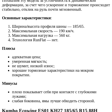
Похвалим эту модель за устойчивость к динамической
деформации, за счет чего ускорение и торможение происходит
стабильно, отклик на руль почти мгновенный.
Основные характеристики
:
Ширина/высота профиля шины — 185/65.
Максимальная скорость — 190 км/ч.
Максимальная нагрузка — 560 кг.
Технология RunFlat — нет.
Плюсы
адекватная цена;
умеренная мягкость;
не шумит, низкий износ;
хорошие тормозные характеристики на мокром
покрытии.
Минусы
плохо показывает себя при контакте с глубокими
лужами;
слабая боковина, ямы лучше обходить стороной.
Kumho Ecowing ES01 KH27 185/65 R15 88H